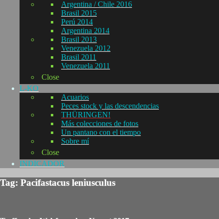
Argentina / Chile 2016
Brasil 2015
Perú 2014
Argentina 2014
Brasil 2013
Venezuela 2012
Brasil 2011
Venezuela 2011
Close
L-KO
Acuarios
Peces stock y las descendencias
THÜRINGEN!
Más colecciones de fotos
Un pantano con el tiempo
Sobre mí
Close
INDICADOR
Tag: Pacifastacus leniusculus