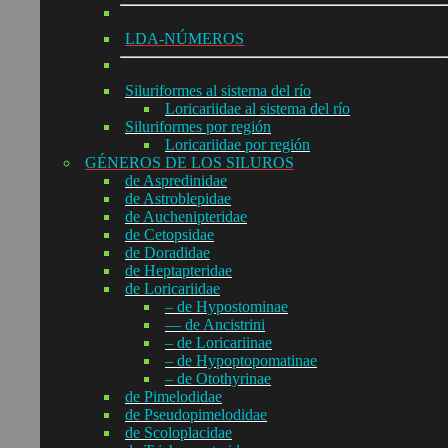
LDA-NÚMEROS
Siluriformes al sistema del río
Loricariidae al sistema del río
Siluriformes por región
Loricariidae por región
GÉNEROS DE LOS SILUROS
de Aspredinidae
de Astroblepidae
de Auchenipteridae
de Cetopsidae
de Doradidae
de Heptapteridae
de Loricariidae
– de Hypostominae
— de Ancistrini
– de Loricariinae
– de Hypoptopomatinae
– de Otothyrinae
de Pimelodidae
de Pseudopimelodidae
de Scoloplacidae