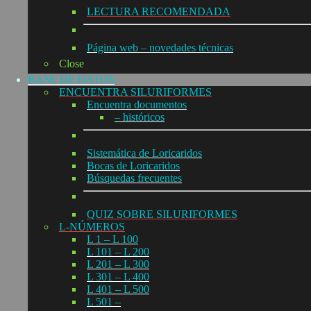
LECTURA RECOMENDADA
Página web – novedades técnicas
Close
BASE DE DATOS
ENCUENTRA SILURIFORMES
Encuentra documentos
– históricos
Sistemática de Loricaridos
Bocas de Loricaridos
Búsquedas frecuentes
QUIZ SOBRE SILURIFORMES
L-NÚMEROS
L 1 – L 100
L 101 – L 200
L 201 – L 300
L 301 – L 400
L 401 – L 500
L 501 –