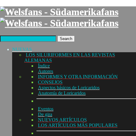
Search
NUEVAS
LOS SILURIFORMES EN LAS REVISTAS
ALEMANAS
Índice
Autores
INFORMES Y OTRA INFORMACIÓN
CONSEJOS
Aspectos básicos de Loricaridos
Anatomía de Loricaridos
Eventos
De gira
NUEVOS ARTÍCULOS
LOS ARTÍCULOS MÁS POPULARES