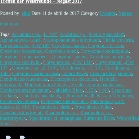
Treffen der Welsfreunde – Negast 2017
Posted by
elko
Date
11 de abril de 2017
Category
Eventos
,
Negast
read more
Tags:
Acanthicus sp. „L 193“
,
Ancistrus sp. „Puerto Ayacucho“
,
Aphanomyces astaci
,
Austropotamobius torrentium
,
Cichla temensis
,
Corydoaras sp. „CW 14“
,
Corydoras baderi
,
Corydoras bicolor
,
Corydoras boesemani
,
Corydoras bondi
,
Corydoras condiscipulus
,
Corydoras coppenamensis
,
Corydoras nanus
,
Corydoras punctatus
,
Corydoras sipaliwini
,
Corydoras sp. „CW 121“
,
Corydoras sp. „CW
137“
,
Corydoras sp. „C 139“
,
Corydoras sp. „C 13“
,
Corydoras sp. „C
150“
,
Corydoras surinamensis
,
Cottica River
,
Crenicichla sipaliwini
,
Dendrobates leucomelas
,
Electrophorus electricus
,
Harttiella
crassicauda
,
Hoplosternum littorale
,
Hoplosternum magdalenae
,
Hoplosternum punctatum
,
Kabalebo River
,
L153
,
L448
,
Leporinus
fasciatus
,
Leporinus maculatus
,
Lithoxus bovalli
,
Nassau Mountains
,
Orconectes limosus
,
Pacifastacus leniusculus
,
Panaqolus sp. aff.
maccus (L 448)
,
Procambarus clarkii
,
Procambarus fallax
,
Pseudancistrus kwinti
,
Rhadinoloricaria
,
Rhadinoloricaria
macromystax
,
Squaliforma cf. emarginata
,
Suriname River
,
Welstreffen
Negast