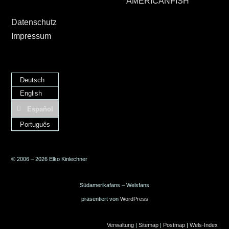
AMERICANFISH
Datenschutz
Impressum
Deutsch
English
Español
Português
© 2006 – 2026 Elko Kinlechner
Südamerikafans – Welsfans
präsentiert von
WordPress
Verwaltung
|
Sitemap
|
Postmap
|
Wels-Index