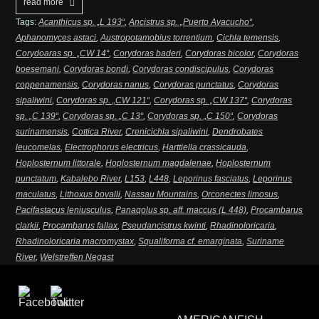
read more
Tags:
Acanthicus sp. „L 193“
,
Ancistrus sp. „Puerto Ayacucho“
,
Aphanomyces astaci
,
Austropotamobius torrentium
,
Cichla temensis
,
Corydoaras sp. „CW 14“
,
Corydoras baderi
,
Corydoras bicolor
,
Corydoras
boesemani
,
Corydoras bondi
,
Corydoras condiscipulus
,
Corydoras
coppenamensis
,
Corydoras nanus
,
Corydoras punctatus
,
Corydoras
sipaliwini
,
Corydoras sp. „CW 121“
,
Corydoras sp. „CW 137“
,
Corydoras
sp. „C 139“
,
Corydoras sp. „C 13“
,
Corydoras sp. „C 150“
,
Corydoras
surinamensis
,
Cottica River
,
Crenicichla sipaliwini
,
Dendrobates
leucomelas
,
Electrophorus electricus
,
Harttiella crassicauda
,
Hoplosternum littorale
,
Hoplosternum magdalenae
,
Hoplosternum
punctatum
,
Kabalebo River
,
L153
,
L448
,
Leporinus fasciatus
,
Leporinus
maculatus
,
Lithoxus bovalli
,
Nassau Mountains
,
Orconectes limosus
,
Pacifastacus leniusculus
,
Panaqolus sp. aff. maccus (L 448)
,
Procambarus
clarkii
,
Procambarus fallax
,
Pseudancistrus kwinti
,
Rhadinoloricaria
,
Rhadinoloricaria macromystax
,
Squaliforma cf. emarginata
,
Suriname
River
,
Welstreffen Negast