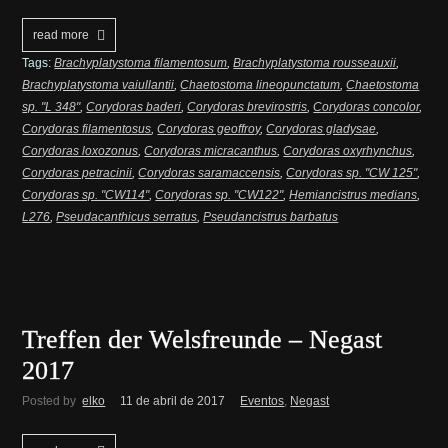
read more
Tags:
Brachyplatystoma filamentosum
,
Brachyplatystoma rousseauxii
,
Brachyplatystoma vaiullantii
,
Chaetostoma lineopunctatum
,
Chaetostoma
sp. "L 348"
,
Corydoras baderi
,
Corydoras brevirostris
,
Corydoras concolor
,
Corydoras filamentosus
,
Corydoras geoffroy
,
Corydoras gladysae
,
Corydoras loxozonus
,
Corydoras micracanthus
,
Corydoras oxyrhynchus
,
Corydoras petracinii
,
Corydoras saramaccensis
,
Corydoras sp. "CW 125"
,
Corydoras sp. "CW114"
,
Corydoras sp. "CW122"
,
Hemiancistrus medians
,
L276
,
Pseudacanthicus serratus
,
Pseudancistrus barbatus
Treffen der Welsfreunde – Negast
2017
Posted by
elko
11 de abril de 2017
Eventos
,
Negast