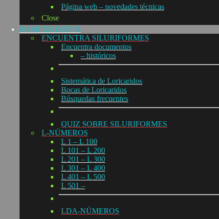
Página web – novedades técnicas
Close
BASE DE DATOS
ENCUENTRA SILURIFORMES
Encuentra documentos
– históricos
Sistemática de Loricaridos
Bocas de Loricaridos
Búsquedas frecuentes
QUIZ SOBRE SILURIFORMES
L-NÚMEROS
L 1 – L 100
L 101 – L 200
L 201 – L 300
L 301 – L 400
L 401 – L 500
L 501 –
LDA-NÚMEROS