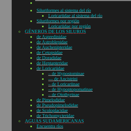
Siluriformes al sistema del río
Loricariidae al sistema del río
Siluriformes por región
Loricariidae por región
GÉNEROS DE LOS SILUROS
de Aspredinidae
de Astroblepidae
de Auchenipteridae
de Cetopsidae
de Doradidae
de Heptapteridae
de Loricariidae
– de Hypostominae
— de Ancistrini
– de Loricariinae
– de Hypoptopomatinae
– de Otothyrinae
de Pimelodidae
de Pseudopimelodidae
de Scoloplacidae
de Trichomycteridae
AGUAS SUDAMERICANAS
Encuentra ríos