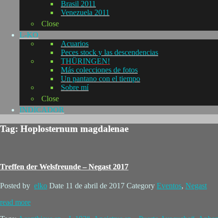
Brasil 2011
Venezuela 2011
Close
L-KO
Acuarios
Peces stock y las descendencias
THÜRINGEN!
Más colecciones de fotos
Un pantano con el tiempo
Sobre mí
Close
INDICADOR
Tag: Hoplosternum magdalenae
Treffen der Welsfreunde – Negast 2017
Posted by
elko
Date
11 de abril de 2017
Category
Eventos
,
Negast
read more