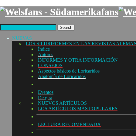
Search
NUEVAS
LOS SILURIFORMES EN LAS REVISTAS ALEMA
Índice
Autores
INFORMES Y OTRA INFORMACIÓN
CONSEJOS
Aspectos básicos de Loricaridos
Anatomía de Loricaridos
Eventos
De gira
NUEVOS ARTÍCULOS
LOS ARTÍCULOS MÁS POPULARES
LECTURA RECOMENDADA