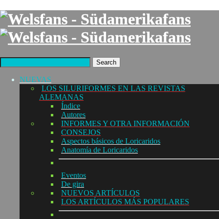
Search
NUEVAS
LOS SILURIFORMES EN LAS REVISTAS
ALEMANAS
Índice
Autores
INFORMES Y OTRA INFORMACIÓN
CONSEJOS
Aspectos básicos de Loricaridos
Anatomía de Loricaridos
Eventos
De gira
NUEVOS ARTÍCULOS
LOS ARTÍCULOS MÁS POPULARES