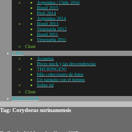
Argentina / Chile 2016
Brasil 2015
Perú 2014
Argentina 2014
Brasil 2013
Venezuela 2012
Brasil 2011
Venezuela 2011
Close
L-KO
Acuarios
Peces stock y las descendencias
THÜRINGEN!
Más colecciones de fotos
Un pantano con el tiempo
Sobre mí
Close
INDICADOR
Tag: Corydoras surinamensis