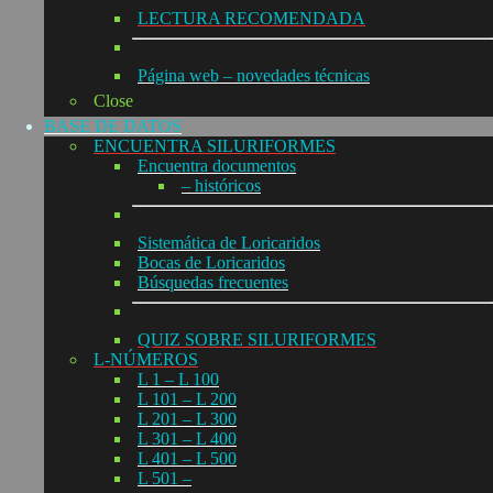
LECTURA RECOMENDADA
Página web – novedades técnicas
Close
BASE DE DATOS
ENCUENTRA SILURIFORMES
Encuentra documentos
– históricos
Sistemática de Loricaridos
Bocas de Loricaridos
Búsquedas frecuentes
QUIZ SOBRE SILURIFORMES
L-NÚMEROS
L 1 – L 100
L 101 – L 200
L 201 – L 300
L 301 – L 400
L 401 – L 500
L 501 –