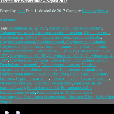
Treffen der Welsfreunde – Negast 2017
Posted by
elko
Date
11 de abril de 2017
Category
Eventos
,
Negast
read more
Tags:
Acanthicus sp. „L 193“
,
Ancistrus sp. „Puerto Ayacucho“
,
Aphanomyces astaci
,
Austropotamobius torrentium
,
Cichla temensis
,
Corydoaras sp. „CW 14“
,
Corydoras baderi
,
Corydoras bicolor
,
Corydoras boesemani
,
Corydoras bondi
,
Corydoras condiscipulus
,
Corydoras coppenamensis
,
Corydoras nanus
,
Corydoras punctatus
,
Corydoras sipaliwini
,
Corydoras sp. „CW 121“
,
Corydoras sp. „CW
137“
,
Corydoras sp. „C 139“
,
Corydoras sp. „C 13“
,
Corydoras sp. „C
150“
,
Corydoras surinamensis
,
Cottica River
,
Crenicichla sipaliwini
,
Dendrobates leucomelas
,
Electrophorus electricus
,
Harttiella
crassicauda
,
Hoplosternum littorale
,
Hoplosternum magdalenae
,
Hoplosternum punctatum
,
Kabalebo River
,
L153
,
L448
,
Leporinus
fasciatus
,
Leporinus maculatus
,
Lithoxus bovalli
,
Nassau Mountains
,
Orconectes limosus
,
Pacifastacus leniusculus
,
Panaqolus sp. aff.
maccus (L 448)
,
Procambarus clarkii
,
Procambarus fallax
,
Pseudancistrus kwinti
,
Rhadinoloricaria
,
Rhadinoloricaria
macromystax
,
Squaliforma cf. emarginata
,
Suriname River
,
Welstreffen
Negast