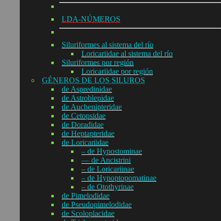
LDA-NÚMEROS
Siluriformes al sistema del río
Loricariidae al sistema del río
Siluriformes por región
Loricariidae por región
GÉNEROS DE LOS SILUROS
de Aspredinidae
de Astroblepidae
de Auchenipteridae
de Cetopsidae
de Doradidae
de Heptapteridae
de Loricariidae
– de Hypostominae
— de Ancistrini
– de Loricariinae
– de Hypoptopomatinae
– de Otothyrinae
de Pimelodidae
de Pseudopimelodidae
de Scoloplacidae