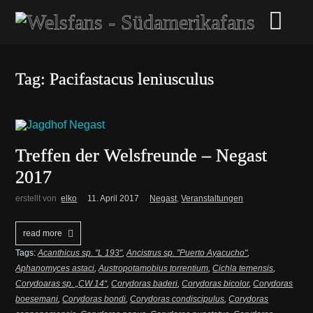
Tag: Pacifastacus leniusculus
Treffen der Welsfreunde – Negast
2017
erstellt von
elko
11. April 2017
Negast
,
Veranstaltungen
read more
Tags:
Acanthicus sp. "L 193"
,
Ancistrus sp. "Puerto Ayacucho"
,
Aphanomyces astaci
,
Austropotamobius torrentium
,
Cichla temensis
,
Corydoaras sp. „CW 14“
,
Corydoras baderi
,
Corydoras bicolor
,
Corydoras
boesemani
,
Corydoras bondi
,
Corydoras condiscipulus
,
Corydoras