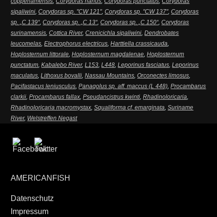
coppenamensis
,
Corydoras nanus
,
Corydoras punctatus
,
Corydoras
sipaliwini
,
Corydoras sp. "CW 121"
,
Corydoras sp. "CW 137"
,
Corydoras
sp. „C 139“
,
Corydoras sp. „C 13“
,
Corydoras sp. „C 150“
,
Corydoras
surinamensis
,
Cottica River
,
Crenicichla sipaliwini
,
Dendrobates
leucomelas
,
Electrophorus electricus
,
Harttiella crassicauda
,
Hoplosternum littorale
,
Hoplosternum magdalenae
,
Hoplosternum
punctatum
,
Kabalebo River
,
L153
,
L448
,
Leporinus fasciatus
,
Leporinus
maculatus
,
Lithoxus bovalli
,
Nassau Mountains
,
Orconectes limosus
,
Pacifastacus leniusculus
,
Panaqolus sp. aff. maccus (L 448)
,
Procambarus
clarkii
,
Procambarus fallax
,
Pseudancistrus kwinti
,
Rhadinoloricaria
,
Rhadinoloricaria macromystax
,
Squaliforma cf. emarginata
,
Suriname
River
,
Welstreffen Negast
AMERICANFISH
Datenschutz
Impressum