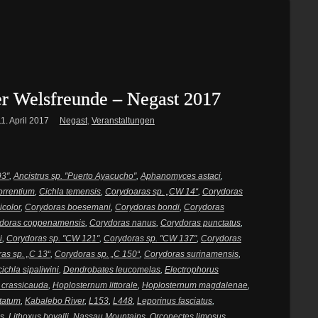
er Welsfreunde – Negast 2017
11. April 2017
Negast
,
Veranstaltungen
93"
,
Ancistrus sp. "Puerto Ayacucho"
,
Aphanomyces astaci
,
orrentium
,
Cichla temensis
,
Corydoaras sp. „CW 14“
,
Corydoras
icolor
,
Corydoras boesemani
,
Corydoras bondi
,
Corydoras
doras coppenamensis
,
Corydoras nanus
,
Corydoras punctatus
,
i
,
Corydoras sp. "CW 121"
,
Corydoras sp. "CW 137"
,
Corydoras
as sp. „C 13“
,
Corydoras sp. „C 150“
,
Corydoras surinamensis
,
ichla sipaliwini
,
Dendrobates leucomelas
,
Electrophorus
a crassicauda
,
Hoplosternum littorale
,
Hoplosternum magdalenae
,
tatum
,
Kabalebo River
,
L153
,
L448
,
Leporinus fasciatus
,
s
,
Lithoxus bovalli
,
Nassau Mountains
,
Orconectes limosus
,