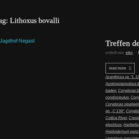
ag: Lithoxus bovalli
Treffen d
erstellt von
elko
read more
Acanthicus sp. "L 1
Austropotamobius t
baderi
,
Corydoras b
condiscipulus
,
Cory
Corydoras sipaliwin
sp. „C 139“
,
Corydor
Cottica River
,
Crenic
electricus
,
Harttiell
Hoplosternum punc
Leporinus maculatu