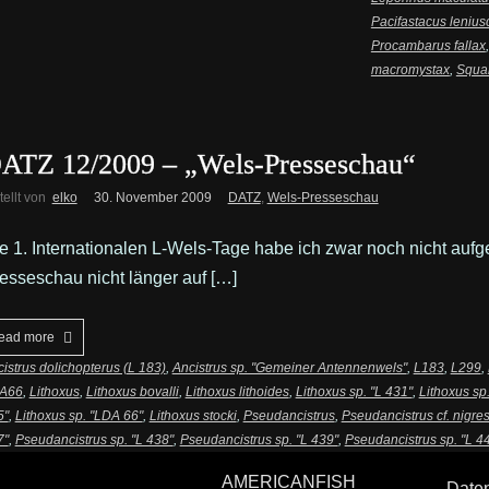
Pacifastacus lenius
Procambarus fallax
macromystax
,
Squal
ATZ 12/2009 – „Wels-Presseschau“
tellt von
elko
30. November 2009
DATZ
,
Wels-Presseschau
e 1. Internationalen L-Wels-Tage habe ich zwar noch nicht aufge
esseschau nicht länger auf […]
ead more
istrus dolichopterus (L 183)
,
Ancistrus sp. "Gemeiner Antennenwels"
,
L183
,
L299
,
A66
,
Lithoxus
,
Lithoxus bovalli
,
Lithoxus lithoides
,
Lithoxus sp. "L 431"
,
Lithoxus sp.
5"
,
Lithoxus sp. "LDA 66"
,
Lithoxus stocki
,
Pseudancistrus
,
Pseudancistrus cf. nigre
7"
,
Pseudancistrus sp. "L 438"
,
Pseudancistrus sp. "L 439"
,
Pseudancistrus sp. "L 4
AMERICANFISH
Date