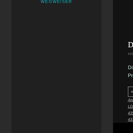
WEGWEISER
D
ers
Di
Pr
r
Anc
LD
43
43