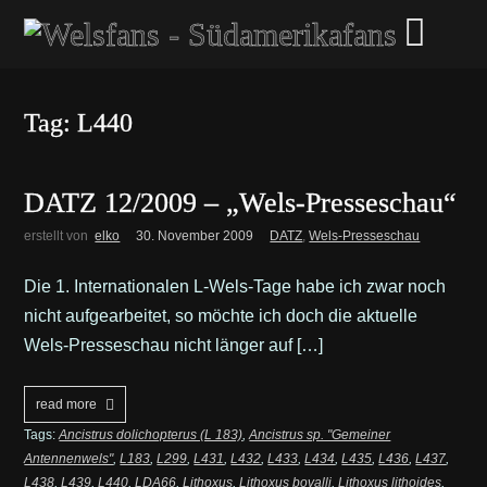
Tag: L440
DATZ 12/2009 – „Wels-Presseschau“
erstellt von
elko
30. November 2009
DATZ
,
Wels-Presseschau
Die 1. Internationalen L-Wels-Tage habe ich zwar noch
nicht aufgearbeitet, so möchte ich doch die aktuelle
Wels-Presseschau nicht länger auf […]
read more
Tags:
Ancistrus dolichopterus (L 183)
,
Ancistrus sp. "Gemeiner
Antennenwels"
,
L183
,
L299
,
L431
,
L432
,
L433
,
L434
,
L435
,
L436
,
L437
,
L438
,
L439
,
L440
,
LDA66
,
Lithoxus
,
Lithoxus bovalli
,
Lithoxus lithoides
,