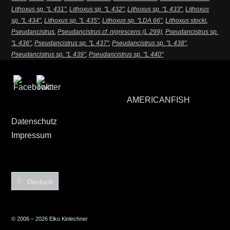
Lithoxus sp. "L 431"
,
Lithoxus sp. "L 432"
,
Lithoxus sp. "L 433"
,
Lithoxus
sp. "L 434"
,
Lithoxus sp. "L 435"
,
Lithoxus sp. "LDA 66"
,
Lithoxus stocki
,
Pseudancistrus
,
Pseudancistrus cf. nigrescens (L 299)
,
Pseudancistrus sp.
"L 436"
,
Pseudancistrus sp. "L 437"
,
Pseudancistrus sp. "L 438"
,
Pseudancistrus sp. "L 439"
,
Pseudancistrus sp. "L 440"
AMERICANFISH
Datenschutz
Impressum
Deutsch
© 2006 – 2026 Elko Kinlechner