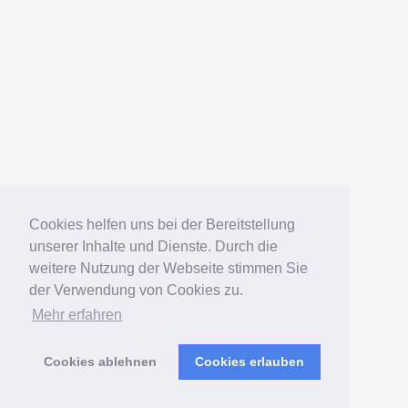
Datenschutz
Impressum
Deutsch
English
Español
Português
Русский
Cookies helfen uns bei der Bereitstellung
unserer Inhalte und Dienste. Durch die
weitere Nutzung der Webseite stimmen Sie
© 2006 – 2026 Elko Kinlechner
der Verwendung von Cookies zu.
Mehr erfahren
Südamerikafans – Welsfans
präsentiert von
WordPress
Cookies ablehnen
Cookies erlauben
Verwaltung
|
Sitemap
|
Postmap
|
Wels-Index