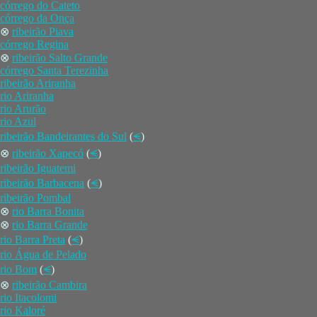
córrego do Cateto
córrego da Onça
⊗
ribeirão Piava
córrego Regina
⊗
ribeirão Salto Grande
córrego Santa Terezinha
ribeirão Ariranha
rio Ariranha
rio Arurão
rio Azul
ribeirão Bandeirantes do Sul
(
⪪
)
⊗
ribeirão Xapecó
(
⪪
)
ribeirão Iguatemi
ribeirão Barbacena
(
⪪
)
ribeirão Pombal
⊗
rio Barra Bonita
⊗
rio Barra Grande
rio Barra Preta
(
⪪
)
rio Água de Pelado
rio Bom
(
⪪
)
⊗
ribeirão Cambira
rio Itacolomi
rio Kaloré