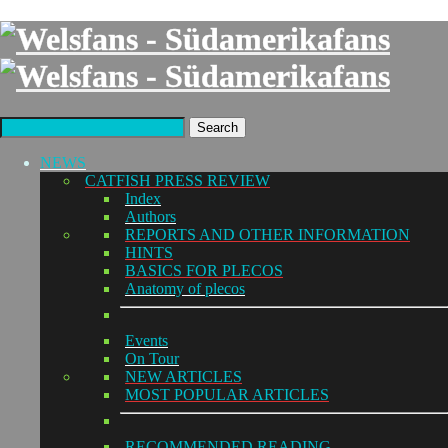
Search
NEWS
CATFISH PRESS REVIEW
Index
Authors
REPORTS AND OTHER INFORMATION
HINTS
BASICS FOR PLECOS
Anatomy of plecos
Events
On Tour
NEW ARTICLES
MOST POPULAR ARTICLES
RECOMMENDED READING