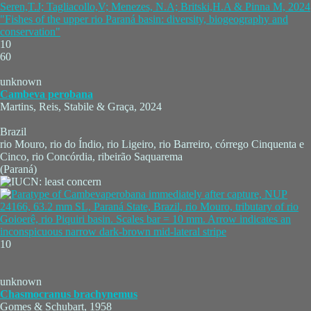
Seren,T.J; Tagliacollo,V; Menezes, N.A; Britski,H.A & Pinna M, 2024
"Fishes of the upper rio Paraná basin: diversity, biogeography and
conservation"
10
60
unknown
Cambeva perobana
Martins, Reis, Stabile & Graça, 2024
Brazil
rio Mouro, rio do Índio, rio Ligeiro, rio Barreiro, córrego Cinquenta e
Cinco, rio Concórdia, ribeirão Saquarema
(Paraná)
10
unknown
Chasmocranus brachynemus
Gomes & Schubart, 1958