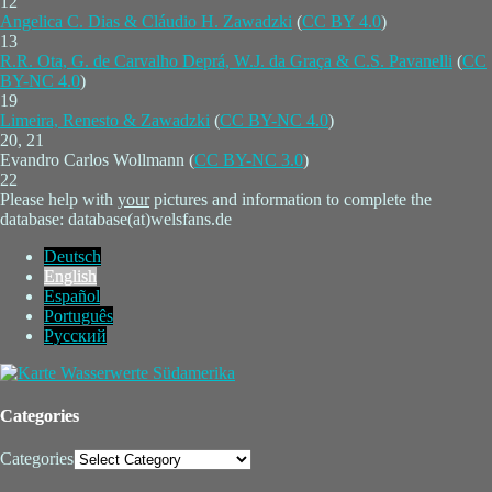
12
Angelica C. Dias & Cláudio H. Zawadzki
(
CC BY 4.0
)
13
R.R. Ota, G. de Carvalho Deprá, W.J. da Graça & C.S. Pavanelli
(
CC
BY-NC 4.0
)
19
Limeira, Renesto & Zawadzki
(
CC BY-NC 4.0
)
20, 21
Evandro Carlos Wollmann (
CC BY-NC 3.0
)
22
Please help with
your
pictures and information to complete the
database: database(at)welsfans.de
Deutsch
English
Español
Português
Русский
Categories
Categories