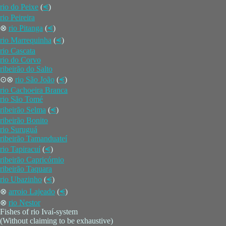
rio do Peixe
(
⪪
)
rio Peireira
⊗
rio Pitanga
(
⪪
)
rio Marrequinha
(
⪪
)
rio Cascata
rio do Corvo
ribeirão do Salto
⊙⊗
rio São João
(
⪪
)
rio Cachoeira Branca
rio São Tomé
ribeirão Selma
(
⪪
)
ribeirão Bonito
rio Suruguá
ribeirão Tamanduateí
rio Tapiracuí
(
⪪
)
ribeirão Capricórnio
ribeirão Taquara
rio Ubazinho
(
⪪
)
⊗
arroio Lajeado
(
⪪
)
⊗
rio Nestor
Fishes of rio Ivaí-system
(Without claiming to be exhaustive)