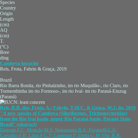
Species
Country
Origin
Length
(cm)
AQ
(cm)
T.
(°C)
Bree
ding
Cambeva horacioi
Reis, Frota, Fabrin & Graça, 2019
Brazil
Rio Barra Bonita, rio Pinhalzinho, im rio Muquilão-, rio Claro, rio
Tormenthinha im rio Formoso-, im rio Ivaí- im rio Paraná-Einzug
(Paraná)
Reis, R.B. dos, Frota, A.; Fabrin, T.M.C. & Graça, W.J. da, 2019
"A new species of Cambeva (Siluriformes, Trichomycteridae)
from the Rio Ivaí basin, upper Rio Paraná basin, Paraná State,
Brazil" (abstract)
Dagosta,F.C; Monção,M.S; Nagamatsu,B.A; Pavanelli,C.S;
Carvalho,F.R; Lima,F,C.T; Langeani,F; Dutra,G.M; Ota, R.R;