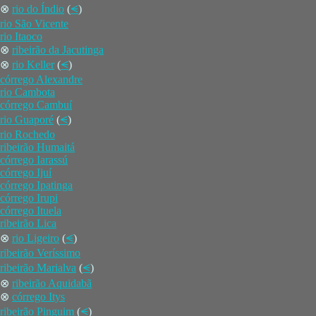
⊗
rio do Índio
(
⪪
)
rio São Vicente
rio Itaoco
⊗
ribeirão da Jacutinga
⊗
rio Keller
(
⪪
)
córrego Alexandre
rio Cambota
córrego Cambuí
rio Guaporé
(
⪪
)
rio Rochedo
ribeirão Humaitá
córrego Iarassú
córrego Ijuí
córrego Ipatinga
córrego Irupi
córrego Ituela
ribeirão Lica
⊗
rio Ligeiro
(
⪪
)
ribeirão Veríssimo
ribeirão Marialva
(
⪪
)
⊗
ribeirão Aquidabã
⊗
córrego Itys
ribeirão Pinguim
(
⪪
)