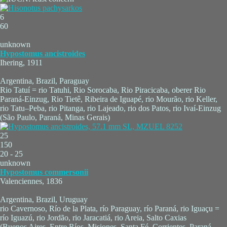
6
60
unknown
Hypostomus ancistroides
Ihering, 1911
Argentina, Brazil, Paraguay
Rio Tatuí = rio Tatuhi, Rio Sorocaba, Rio Piracicaba, oberer Rio
Paraná-Einzug, Rio Tietê, Ribeira de Iguapé, rio Mourão, rio Keller,
rio Tatu–Peba, rio Pitanga, rio Lajeado, rio dos Patos, rio Ivaí-Einzug
(São Paulo, Paraná, Minas Gerais)
25
150
20 - 25
unknown
Hypostomus commersonii
Valenciennes, 1836
Argentina, Brazil, Uruguay
rio Cavernoso, Río de la Plata, río Paraguay, río Paraná, rio Iguaçu =
río Iguazú, rio Jordão, rio Jaracatiá, rio Areia, Salto Caxias
(Buenos Aires, Entre Ríos, Misiones, Santa Fé, Corrientes, Paraná,