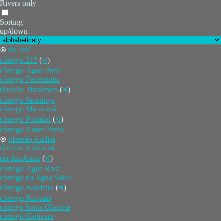
Rivers only
Sorting
up/down
⊗
rio Ivaí
córrego 215
(
⪪
)
córrego Água Preta
córrego Ferreirinha
ribeirão Tiradentes
(
⪪
)
córrego Jacutinga
córrego Maracanã
córrego Palmital
(
⪪
)
córrego Anum Preto
⊗
ribeirão Andirá
ribeirão Anhumaí
rio das Antas
(
⪪
)
córrego Água Rosa
córrego da Água Salva
córrego Bandeira
(
⪪
)
córrego Paripaió
córrego Santa Olímpia
córrego Capivara