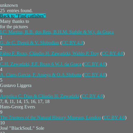
unknown
25 entries found.
Back to "Find catfishes"
Many thanks to
for the pictures
I.C. Martins, R.B. dos Reis, B.H.M. Stabile & W.j. da Graça
1
G. de C. Deprá & V. Slobodian
(
CC BY 4.0
)
2
Fábio F. Roxo, Cláudio H. Zawadzki, Waldo P. Troy
(
CC BY 4.0
)
3
C.H. Zawadzki, F.F. Roxo 6 W.J. da Graça
(
CC BY 4.0
)
4
A. Claro-Garcia, F. Assega & O.A.Shibatta
(
CC BY 4.0
)
5
Gustavo Liggera
6
Angelica C. Dias & Cláudio H. Zawadzki
(
CC BY 4.0
)
7, 8, 11, 14, 15, 16, 17, 18
Hans-Georg Evers
9
The Trustees of the Natural History Museum, London
(
CC BY 4.0
)
10
José "BlackSouL" Sole