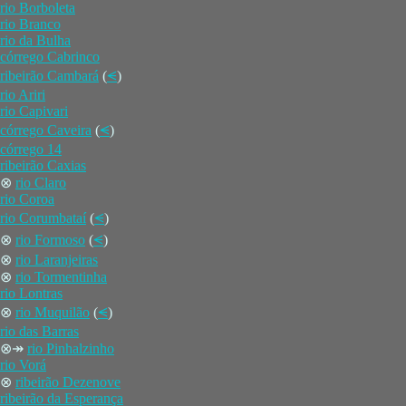
rio Borboleta
rio Branco
rio da Bulha
córrego Cabrinco
ribeirão Cambará
(
⪪
)
rio Ariri
rio Capivari
córrego Caveira
(
⪪
)
córrego 14
ribeirão Caxias
⊗
rio Claro
rio Coroa
rio Corumbataí
(
⪪
)
⊗
rio Formoso
(
⪪
)
⊗
rio Laranjeiras
⊗
rio Tormentinha
rio Lontras
⊗
rio Muquilão
(
⪪
)
rio das Barras
⊗↠
rio Pinhalzinho
rio Vorá
⊗
ribeirão Dezenove
ribeirão da Esperança