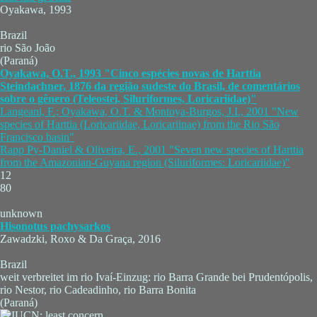
Oyakawa, 1993
Brazil
rio São João
(Paraná)
Oyakawa, O.T., 1993 "Cinco espécies novas de Harttia
Steindachner, 1876 da região sudeste do Brasil, de comentários
sobre o gênero (Teleostei, Siluriformes, Loricariidae)"
Langeani, F.; Oyakawa, O.T. & Montoya-Burgos, J.I., 2001 "New
species of Harttia (Loricariidae, Loricariinae) from the Rio São
Francisco basin"
Rapp Py-Daniel & Oliveira, E., 2001 "Seven new species of Harttia
from the Amazonian-Guyana region (Siluriformes: Loricariidae)"
12
80
unknown
Hisonotus pachysarkos
Zawadzki, Roxo & Da Graça, 2016
Brazil
weit verbreitet im rio Ivaí-Einzug: rio Barra Grande bei Prudentópolis,
rio Nestor, rio Cadeadinho, rio Barra Bonita
(Paraná)