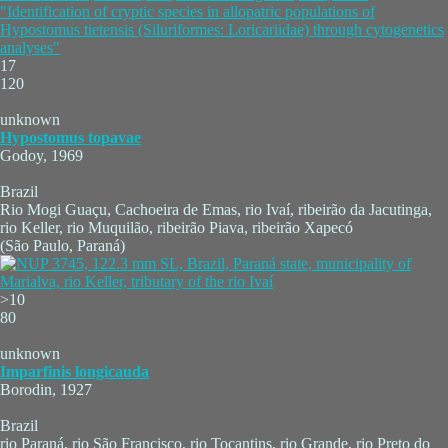
"Identification of cryptic species in allopatric populations of
Hypostomus tietensis (Siluriformes: Loricariidae) through cytogenetics
analyses"
17
120
unknown
Hypostomus topavae
Godoy, 1969
Brazil
Rio Mogi Guaçu, Cachoeira de Emas, rio Ivaí, ribeirão da Jacutinga,
rio Keller, rio Muquilão, ribeirão Piava, ribeirão Xapecó
(São Paulo, Paraná)
>10
80
unknown
Imparfinis longicauda
Borodin, 1927
Brazil
rio Paraná, rio São Francisco, rio Tocantins, rio Grande, rio Preto do