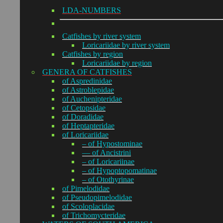
LDA-NUMBERS
Catfishes by river system
Loricariidae by river system
Catfishes by region
Loricariidae by region
GENERA OF CATFISHES
of Aspredinidae
of Astroblepidae
of Auchenipteridae
of Cetopsidae
of Doradidae
of Heptapteridae
of Loricariidae
– of Hypostominae
— of Ancistrini
– of Loricariinae
– of Hypoptopomatinae
– of Otothyrinae
of Pimelodidae
of Pseudopimelodidae
of Scoloplacidae
of Trichomycteridae