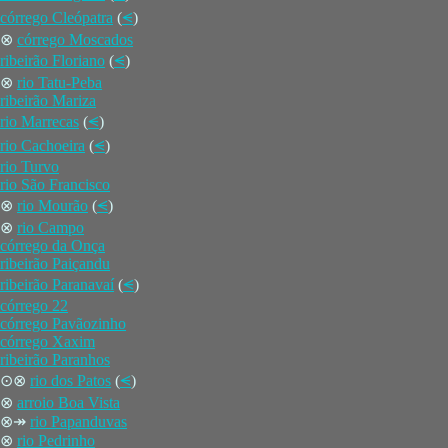
córrego Cleópatra
(
⪪
)
⊗
córrego Moscados
ribeirão Floriano
(
⪪
)
⊗
rio Tatu-Peba
ribeirão Mariza
rio Marrecas
(
⪪
)
rio Cachoeira
(
⪪
)
rio Turvo
rio São Francisco
⊗
rio Mourão
(
⪪
)
⊗
rio Campo
córrego da Onça
ribeirão Paiçandu
ribeirão Paranavaí
(
⪪
)
córrego 22
córrego Pavãozinho
córrego Xaxim
ribeirão Paranhos
⊙⊗
rio dos Patos
(
⪪
)
⊗
arroio Boa Vista
⊗↠
rio Papanduvas
⊗
rio Pedrinho