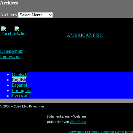
Archives
Archives
AMERICANFISH
Datenschutz
Impressum
Deutsch
English
Español
Português
Русский
© 2006 – 2026 Elko Kinlechner
Südamerikafans – Welsfans
präsentiert von
WordPress
Verwaltung
|
Sitemap
|
Postmap
|
Wels-Index