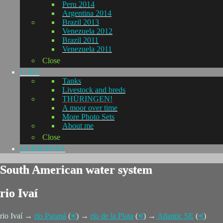
Peru 2014
Argentina 2014
Brazil 2013
Venezuela 2012
Brazil 2011
Venezuela 2011
Close
L-KO
Tanks
Livestock and breds
THÜRINGEN!
A moor over time
More Photo Sets
About me
Close
GUIDEPOST
South American water system
rio Ivaí
rio Ivaí →
río Paraná
(
⪪
) →
río de la Plata
(
⪪
) →
Atlantic SE
(
⪪
)