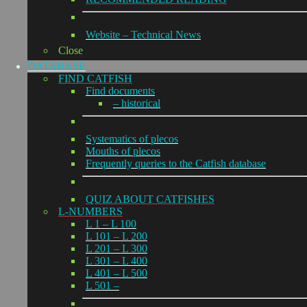
Website – Technical News
Close
DATABASE
FIND CATFISH
Find documents
– historical
Systematics of plecos
Mouths of plecos
Frequently queries to the Catfish database
QUIZ ABOUT CATFISHES
L-NUMBERS
L 1 – L 100
L 101 – L 200
L 201 – L 300
L 301 – L 400
L 401 – L 500
L 501 –