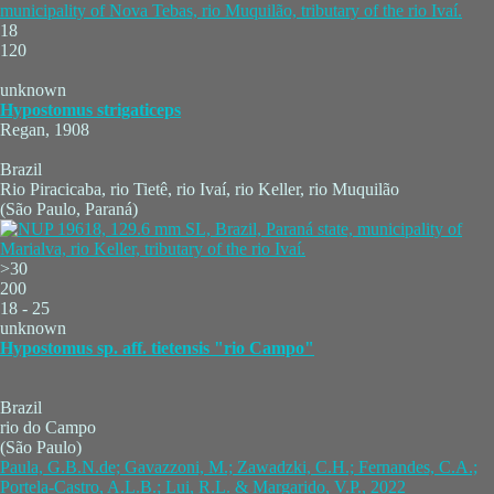
18
120
unknown
Hypostomus strigaticeps
Regan, 1908
Brazil
Rio Piracicaba, rio Tietê, rio Ivaí, rio Keller, rio Muquilão
(São Paulo, Paraná)
>30
200
18 - 25
unknown
Hypostomus sp. aff. tietensis "rio Campo"
Brazil
rio do Campo
(São Paulo)
Paula, G.B.N.de; Gavazzoni, M.; Zawadzki, C.H.; Fernandes, C.A.;
Portela-Castro, A.L.B.; Lui, R.L. & Margarido, V.P., 2022