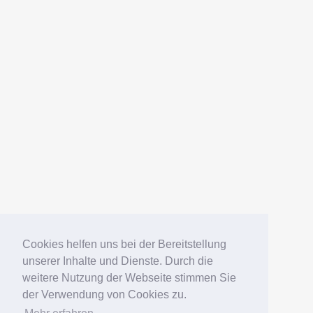
AMERICANFISH
Datenschutz
Impressum
Deutsch
English
Español
Português
Русский
Cookies helfen uns bei der Bereitstellung
unserer Inhalte und Dienste. Durch die
weitere Nutzung der Webseite stimmen Sie
© 2006 – 2026 Elko Kinlechner
der Verwendung von Cookies zu.