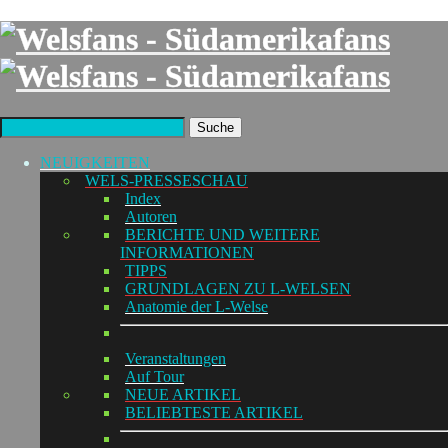
Suche
NEUIGKEITEN
WELS-PRESSESCHAU
Index
Autoren
BERICHTE UND WEITERE
INFORMATIONEN
TIPPS
GRUNDLAGEN ZU L-WELSEN
Anatomie der L-Welse
Veranstaltungen
Auf Tour
NEUE ARTIKEL
BELIEBTESTE ARTIKEL