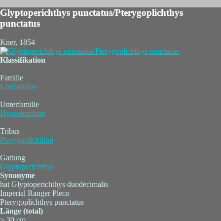
Glyptoperichthys punctatus/Pterygoplichthys
punctatus
Kner, 1854
Klassifikation
Familie
Loricariidae
Unterfamilie
Hypostominae
Tribus
Pterygoplichthini
Gattung
Glyptoperichthys
Synonyme
hat Glyptoperichthys duodecimalis
Imperial Ranger Pleco
Pterygoplichthys punctatus
Länge (total)
> 30 cm