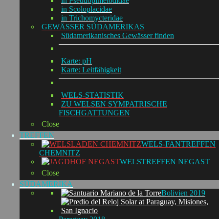
in Pseudopimelodidae
in Scoloplacidae
in Trichomycteridae
GEWÄSSER SÜDAMERIKAS
Südamerikanisches Gewässer finden
Karte: pH
Karte: Leitfähigkeit
WELS-STATISTIK
ZU WELSEN SYMPATRISCHE
FISCHGATTUNGEN
Close
TREFFEN
WELS-FANTREFFEN
CHEMNITZ
WELSTREFFEN NEGAST
Close
SÜDAMERIKA
Bolivien 2019