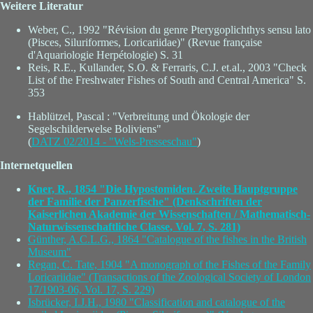
Weitere Literatur
Weber, C., 1992 "Révision du genre Pterygoplichthys sensu lato
(Pisces, Siluriformes, Loricariidae)" (Revue française
d'Aquariologie Herpétologie) S. 31
Reis, R.E., Kullander, S.O. & Ferraris, C.J. et.al., 2003 "Check
List of the Freshwater Fishes of South and Central America" S.
353
Hablützel, Pascal : "Verbreitung und Ökologie der
Segelschilderwelse Boliviens"
(
DATZ 02/2014 - "Wels-Presseschau"
)
Internetquellen
Kner, R., 1854 "Die Hypostomiden. Zweite Hauptgruppe
der Familie der Panzerfische" (Denkschriften der
Kaiserlichen Akademie der Wissenschaften / Mathematisch-
Naturwissenschaftliche Classe, Vol. 7, S. 281)
Günther, A.C.L.G., 1864 "Catalogue of the fishes in the British
Museum"
Regan, C. Tate, 1904 "A monograph of the Fishes of the Family
Loricariidae" (Transactions of the Zoological Society of London
17/1903-06, Vol. 17, S. 229)
Isbrücker, I.J.H., 1980 "Classification and catalogue of the