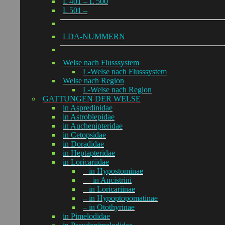
L 401 – L 500
L 501 –
LDA-NUMMERN
Welse nach Flusssystem
L-Welse nach Flusssystem
Welse nach Region
L-Welse nach Region
GATTUNGEN DER WELSE
in Aspredinidae
in Astroblepidae
in Auchenipteridae
in Cetopsidae
in Doradidae
in Heptapteridae
in Loricariidae
– in Hypostominae
— in Ancistrini
– in Loricariinae
– in Hypoptopomatinae
– in Otothyrinae
in Pimelodidae