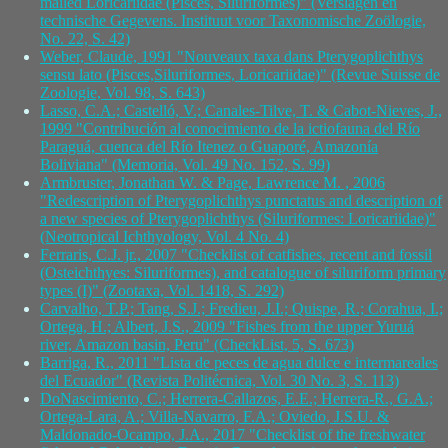
mailed Loricariidae (Pisces, Siluriformes)" (Verslagen en
technische Gegevens. Instituut voor Taxonomische Zoölogie,
No. 22, S. 42)
Weber, Claude, 1991 "Nouveaux taxa dans Pterygoplichthys
sensu lato (Pisces,Siluriformes, Loricariidae)" (Revue Suisse de
Zoologie, Vol. 98, S. 643)
Lasso, C.A.; Castelló, V.; Canales-Tilve, T. & Cabot-Nieves, J.,
1999 "Contribución al conocimiento de la ictiofauna del Río
Paraguá, cuenca del Río Itenez o Guaporé, Amazonía
Boliviana" (Memoria, Vol. 49 No. 152, S. 99)
Armbruster, Jonathan W. & Page, Lawrence M. , 2006
"Redescription of Pterygoplichthys punctatus and description of
a new species of Pterygoplichthys (Siluriformes: Loricariidae)"
(Neotropical Ichthyology, Vol. 4 No. 4)
Ferraris, C.J. jr., 2007 "Checklist of catfishes, recent and fossil
(Osteichthyes: Siluriformes), and catalogue of siluriform primary
types (I)" (Zootaxa, Vol. 1418, S. 292)
Carvalho, T.P.; Tang, S.J.; Fredieu, J.I.; Quispe, R.; Corahua, I.;
Ortega, H.; Albert, J.S., 2009 "Fishes from the upper Yuruá
river, Amazon basin, Peru" (CheckList, 5, S. 673)
Barriga, R., 2011 "Lista de peces de agua dulce e intermareales
del Ecuador" (Revista Politécnica, Vol. 30 No. 3, S. 113)
DoNascimiento, C.; Herrera-Callazos, E.E.; Herrera-R., G.A.;
Ortega-Lara, A.; Villa-Navarro, F.A.; Oviedo, J.S.U. &
Maldonado-Ocampo, J.A., 2017 "Checklist of the freshwater