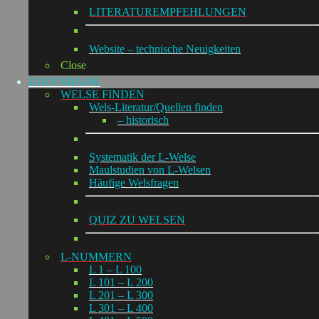
LITERATUREMPFEHLUNGEN
Website – technische Neuigkeiten
Close
DATENBANK
WELSE FINDEN
Wels-Literatur/Quellen finden
– historisch
Systematik der L-Welse
Maulstudien von L-Welsen
Häufige Welsfragen
QUIZ ZU WELSEN
L-NUMMERN
L 1 – L 100
L 101 – L 200
L 201 – L 300
L 301 – L 400