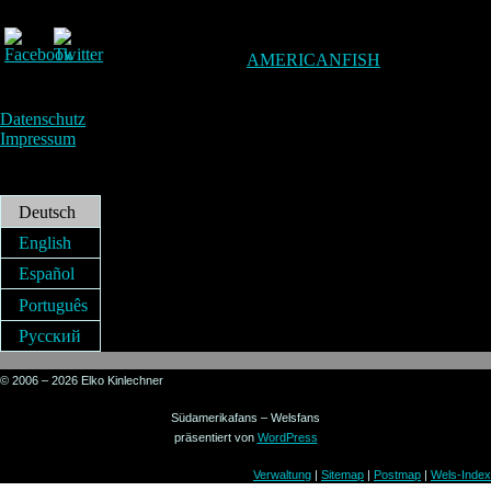
AMERICANFISH
Datenschutz
Impressum
Deutsch
English
Español
Português
Русский
© 2006 – 2026 Elko Kinlechner
Südamerikafans – Welsfans
präsentiert von
WordPress
Verwaltung
|
Sitemap
|
Postmap
|
Wels-Index