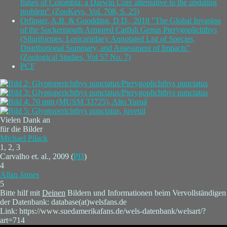
fishes of Colombia: a Darwin Core alternative to the updating
problem" (ZooKeys, Vol. 708, S. 25)
Orfinger, A.B. & Goodding, D.D., 2018 "The Global Invasion
of the Suckermouth Armored Catfish Genus Pterygoplichthys
(Siluriformes: Loricariidae): Annotated List of Species,
Distributional Summary, and Assessment of Impacts"
(Zoological Studies, Vol 57 No. 7)
PCF
Vielen Dank an
für die Bilder
Michael Pilack
1, 2, 3
Carvalho et. al., 2009 (
PD
)
4
Allan James
5
Bitte hilf mit
Deinen
Bildern und Informationen beim Vervollständigen
der Datenbank: database(at)welsfans.de
Link: https://www.suedamerikafans.de/wels-datenbank/welsart/?
art=714