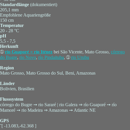
Standardlänge
(dokumentiert)
205,1 mm
Empfohlene Aquariengröße
150 cm
Temperatur
20 - 28 °C
pH
5,5 - 7,5
Herkunft
➀
río Guaporé = río Iténez
bei São Vicente, Mato Grosso,
córrego
do Bugre
,
rio Novo
,
río Pindaituba
, ➀
rio Urubu
Region
Mato Grosso, Mato Grosso do Sul, Beni, Amazonas
Länder
Bolivien, Brasilien
Flusssystem
córrego do Bugre ➙ rio Sararé | rio Galera ⇒ río Guaporé ➙ río
Mamoré ➙ rio Madeira ⇒ Amazonas ➙ Atlantic NE
GPS
˜[ -13.083,-62.368 ]