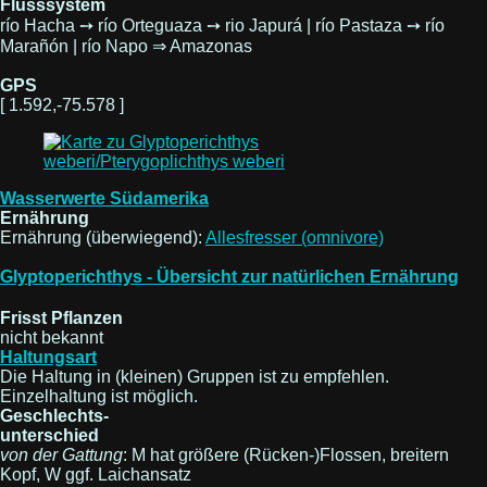
Flusssystem
río Hacha ➙ río Orteguaza ➙ rio Japurá | río Pastaza ➙ río
Marañón | río Napo ⇒ Amazonas
GPS
[ 1.592,-75.578 ]
Wasserwerte Südamerika
Ernährung
Ernährung (überwiegend):
Allesfresser (omnivore)
Glyptoperichthys - Übersicht zur natürlichen Ernährung
Frisst Pflanzen
nicht bekannt
Haltungsart
Die Haltung in (kleinen) Gruppen ist zu empfehlen.
Einzelhaltung ist möglich.
Geschlechts-
unterschied
von der Gattung
: M hat größere (Rücken-)Flossen, breitern
Kopf, W ggf. Laichansatz