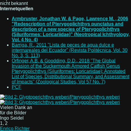
nicht bekannt
Internetquellen
Armbruster, Jonathan W. & Page, Lawrence M. , 2006
"Redescription of Pterygoplichthys punctatus and
description of a new species of Pterygoplichthys
(Siluriformes: Loricariidae)" (Neotropical Ichthyology,
Vol. 4 No. 4)
Barriga, R., 2011 "Lista de peces de agua dulce e
intermareales del Ecuador" (Revista Politécnica, Vol. 30
No. 3, S. 113)
Orfinger, A.B. & Goodding, D.D., 2018 "The Global
Invasion of the Suckermouth Armored Catfish Genus
Pterygoplichthys (Siluriformes: Loricariidae): Annotated
List of Species, Distributional Summary, and Assessment
of Impacts" (Zoological Studies, Vol 57 No. 7)
PCF
Vielen Dank an
für die Bilder
Ingo Seidel
1, 2
Enrico Richter