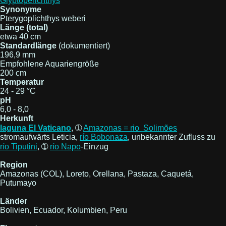
Glyptoperichthys
Synonyme
Pterygoplichthys weberi
Länge (total)
etwa 40 cm
Standardlänge
(dokumentiert)
196,9 mm
Empfohlene Aquariengröße
200 cm
Temperatur
24 - 29 °C
pH
6,0 - 8,0
Herkunft
laguna El Vaticano
, ➀
Amazonas = rio Solimões
stromaufwärts Leticia,
río Bobonaza
, unbekannter Zufluss zu
río Tiputini
, ➀
río Napo
-Einzug
Region
Amazonas (COL), Loreto, Orellana, Pastaza, Caquetá,
Putumayo
Länder
Bolivien, Ecuador, Kolumbien, Peru