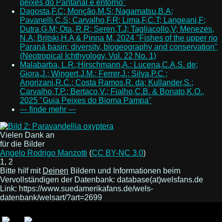
peixes do Pantanal e entorno"
Dagosta,F.C; Monção,M.S; Nagamatsu,B.A;
Pavanelli,C.S; Carvalho,F.R; Lima,F,C.T; Langeani,F;
Dutra,G.M; Ota, R.R; Seren,T.J; Tagliacollo,V; Menezes,
N.A; Britski,H.A & Pinna M, 2024 "Fishes of the upper rio
Paraná basin: diversity, biogeography and conservation"
(Neotropical Ichthyology, Vol. 22 No. 1)
Malabarba, L.R.;Hirschmann,A.; Lucena,C.A.S. de;
Giora,J.; Wingert,J.M.; Ferrer,J.; Silva,P.C ;
Angrizani,R.C.; Costa Ramos,R. da; Kullander,S.;
Carvalho,T.P.; Bertaco,V.; Fialho,C.B. & Bonato,K.O.,
2025 "Guia Peixes do Bioma Pampa"
--- finde mehr ---
Vielen Dank an
für die Bilder
Angelo Rodrigo Manzotti
(
CC BY-NC 3.0
)
1, 2
Bitte hilf mit
Deinen
Bildern und Informationen beim
Vervollständigen der Datenbank: database(at)welsfans.de
Link: https://www.suedamerikafans.de/wels-
datenbank/welsart/?art=2699