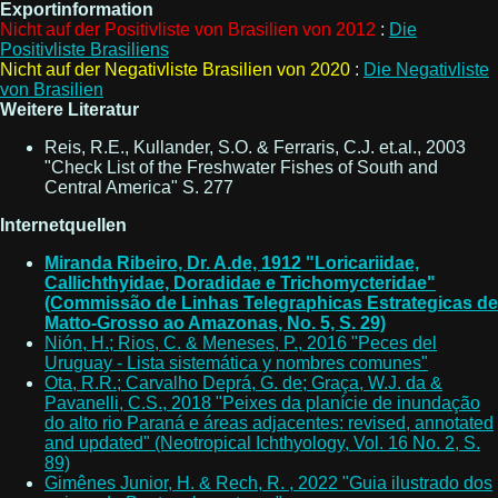
Exportinformation
Nicht auf der Positivliste von Brasilien von 2012
:
Die
Positivliste Brasiliens
Nicht auf der Negativliste Brasilien von 2020
:
Die Negativliste
von Brasilien
Weitere Literatur
Reis, R.E., Kullander, S.O. & Ferraris, C.J. et.al., 2003
"Check List of the Freshwater Fishes of South and
Central America" S. 277
Internetquellen
Miranda Ribeiro, Dr. A.de, 1912 "Loricariidae,
Callichthyidae, Doradidae e Trichomycteridae"
(Commissão de Linhas Telegraphicas Estrategicas de
Matto-Grosso ao Amazonas, No. 5, S. 29)
Nión, H.; Rios, C. & Meneses, P., 2016 "Peces del
Uruguay - Lista sistemática y nombres comunes"
Ota, R.R.; Carvalho Deprá, G. de; Graça, W.J. da &
Pavanelli, C.S., 2018 "Peixes da planície de inundação
do alto rio Paraná e áreas adjacentes: revised, annotated
and updated" (Neotropical Ichthyology, Vol. 16 No. 2, S.
89)
Gimênes Junior, H. & Rech, R. , 2022 "Guia ilustrado dos