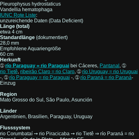
Pleurophysus hydrostaticus
Vandellia hematophaga
IUNC Rote Liste
:
unzureichende Daten (Data Deficient)
Länge (total)
etwa 4 cm
Standardlänge
(dokumentiert)
28,0 mm
Empfohlene Aquariengröße
60 cm
Herkunft
➀
río Paraguay = rio Paraguai
bei Cáceres,
Pantanal
, ➀
rio Tietê
,
ribeirão Claro = rio Claro
, ➀
río Uruguay = rio Uruguai
-, ➀
río Paraguay = rio Paraguai
-, ➀
río Paraná = rio Paraná
-
Einzug
Region
Mato Grosso do Sul, São Paulo, Asunción
Länder
Argentinien, Brasilien, Paraguay, Uruguay
Flusssystem
rio Corumbataí ➙ rio Piracicaba ➙ rio Tietê ⇒ río Paraná = rio