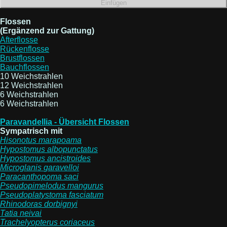
Flossen
(Ergänzend zur Gattung)
Afterflosse
Rückenflosse
Brustflossen
Bauchflossen
10 Weichstrahlen
12 Weichstrahlen
6 Weichstrahlen
6 Weichstrahlen
Paravandellia - Übersicht Flossen
Sympatrisch mit
Hisonotus
marapoama
Hypostomus
albopunctatus
Hypostomus
ancistroides
Microglanis
garavelloi
Paracanthopoma
saci
Pseudopimelodus
mangurus
Pseudoplatystoma
fasciatum
Rhinodoras
dorbignyi
Tatia
neivai
Trachelyopterus
coriaceus