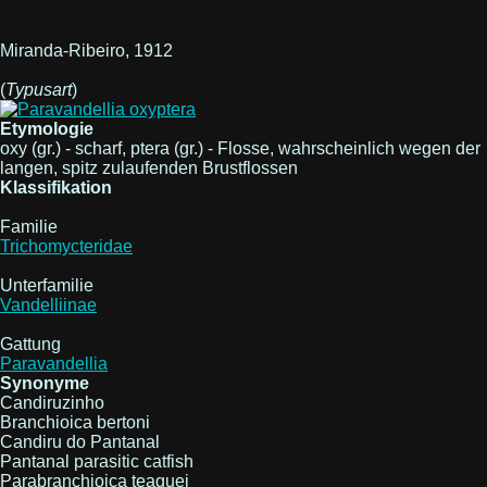
Miranda-Ribeiro, 1912
(
Typusart
)
Etymologie
oxy (gr.) - scharf, ptera (gr.) - Flosse, wahrscheinlich wegen der
langen, spitz zulaufenden Brustflossen
Klassifikation
Familie
Trichomycteridae
Unterfamilie
Vandelliinae
Gattung
Paravandellia
Synonyme
Candiruzinho
Branchioica bertoni
Candiru do Pantanal
Pantanal parasitic catfish
Parabranchioica teaguei