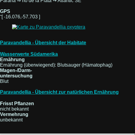
Paraná ⇒ río de la Plata ➙ Atlantic SE
GPS
˜[ -16.076,-57.703 ]
Paravandellia - Übersicht der Habitate
Wasserwerte Südamerika
Ernährung
Ernährung (überwiegend): Blutsauger (Hämatophag)
Magen-/Darm-
untersuchung
Blut
Paravandellia - Übersicht zur natürlichen Ernährung
Frisst Pflanzen
nicht bekannt
Vermehrung
unbekannt