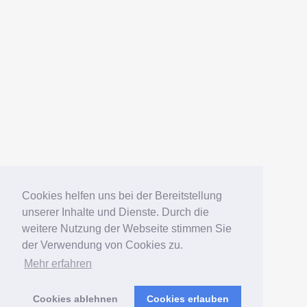
AMERICANFISH
Datenschutz
Impressum
Deutsch
English
Español
Português
Русский
Cookies helfen uns bei der Bereitstellung
unserer Inhalte und Dienste. Durch die
weitere Nutzung der Webseite stimmen Sie
© 2006 – 2026 Elko Kinlechner
der Verwendung von Cookies zu.
Mehr erfahren
Südamerikafans – Welsfans
präsentiert von
WordPress
Cookies ablehnen
Cookies erlauben