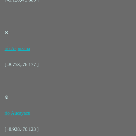
⊗
río Aspuzana
[ -8.758,-76.177 ]
⊗
río Aucayacu
[ -8.928,-76.123 ]