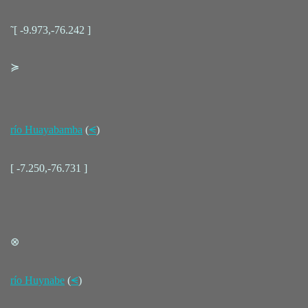
˜[ -9.973,-76.242 ]
≽
río Huayabamba
(
⪪
)
[ -7.250,-76.731 ]
⊗
río Huynabe
(
⪪
)