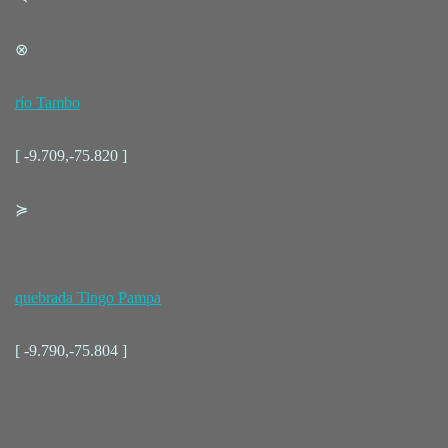
⊗
río Tambo
[ -9.709,-75.820 ]
≽
quebrada Tingo Pampa
[ -9.790,-75.804 ]