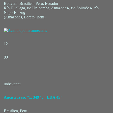
Bolivien, Brasilien, Peru, Ecuador
Río Huallaga, río Urubamba, Amazonas-, rio Solimões-, río
Napo-Einzug
(Amazonas, Loreto, Beni)
12
80
unbekannt
Ancistrus sp. "L 349" / "LDA 45"
Brasilien, Peru