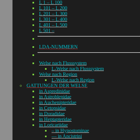
L 1 – L 100
L 101 – L 200
L 201 – L 300
L 301 – L 400
L 401 – L 500
L 501 –
LDA-NUMMERN
Welse nach Flusssystem
L-Welse nach Flusssystem
Welse nach Region
L-Welse nach Region
GATTUNGEN DER WELSE
in Aspredinidae
in Astroblepidae
in Auchenipteridae
in Cetopsidae
in Doradidae
in Heptapteridae
in Loricariidae
– in Hypostominae
— in Ancistrini