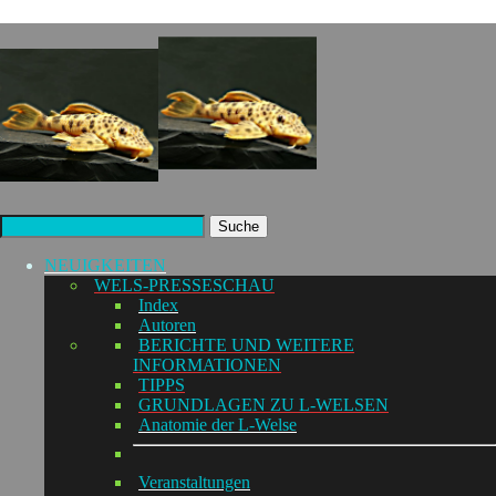
Suche
NEUIGKEITEN
WELS-PRESSESCHAU
Index
Autoren
BERICHTE UND WEITERE
INFORMATIONEN
TIPPS
GRUNDLAGEN ZU L-WELSEN
Anatomie der L-Welse
Veranstaltungen