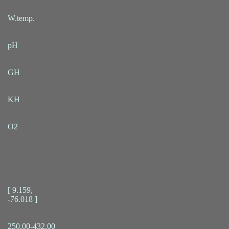
W.temp.
pH
GH
KH
O2
[ 9.159,
-76.018 ]
250.00-432.00