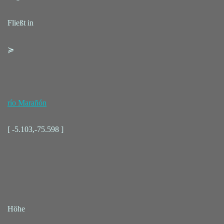
Fließt in
≽
río Marañón
[ -5.103,-75.598 ]
Höhe