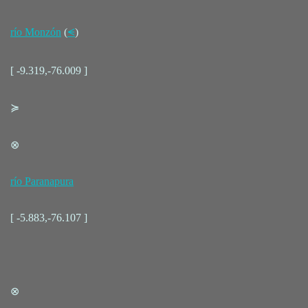
río Monzón
(
⪪
)
[ -9.319,-76.009 ]
≽
⊗
río Paranapura
[ -5.883,-76.107 ]
⊗