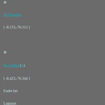
⊗
río Tocache
[ -8.153,-76.512 ]
⊗
río Uchiza
(
⪪
)
[ -8.423,-76.344 ]
Endet bei
Lagunas