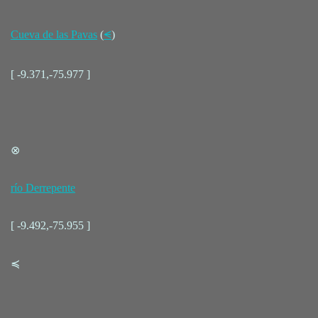
Cueva de las Pavas
(
⪪
)
[ -9.371,-75.977 ]
⊗
río Derrepente
[ -9.492,-75.955 ]
≼