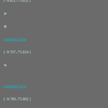
[ -9.821,-75.832 ]
≽
⊗
quebrada Saria
[ -9.707,-75.824 ]
≼
quebrada Seca
[ -9.789,-75.802 ]