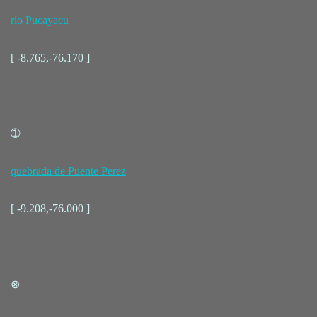
río Pucayacu
[ -8.765,-76.170 ]
➀
quebrada de Puente Perez
[ -9.208,-76.000 ]
⊗