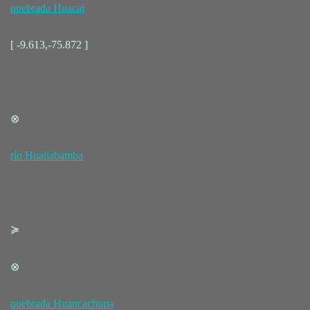
quebrada Huacai
[ -9.613,-75.872 ]
⊗
río Huallabamba
≽
⊗
quebrada Huancachupa