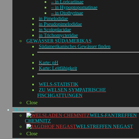
– in Loricariinae
– in Hypoptopomatinae
– in Otothyrinae
in Pimelodidae
in Pseudopimelodidae
in Scoloplacidae
in Trichomycteridae
GEWÄSSER SÜDAMERIKAS
Südamerikanisches Gewässer finden
Karte: pH
Karte: Leitfähigkeit
WELS-STATISTIK
ZU WELSEN SYMPATRISCHE
FISCHGATTUNGEN
Close
TREFFEN
WELS-FANTREFFEN
CHEMNITZ
WELSTREFFEN NEGAST
Close