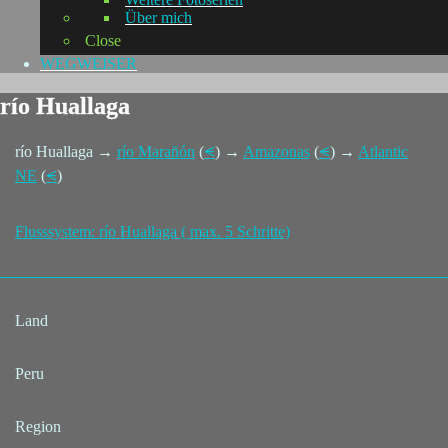
Über mich
Close
WEGWEISER
río Huallaga
río Huallaga →
río Marañón
(
⪪
) →
Amazonas
(
⪪
) →
Atlantic
NE
(
⪪
)
Flusssystem: río Huallaga ( max. 5 Schritte)
Land
Peru
Region