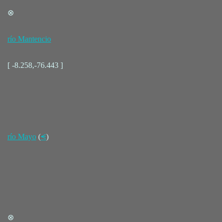
⊗
río Mantencio
[ -8.258,-76.443 ]
río Mayo
(
⪪
)
⊗