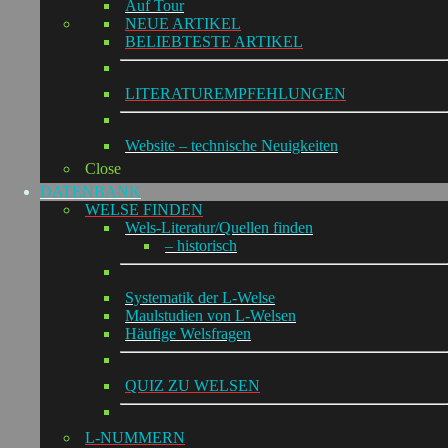
Auf Tour
NEUE ARTIKEL
BELIEBTESTE ARTIKEL
LITERATUREMPFEHLUNGEN
Website – technische Neuigkeiten
Close
DATENBANK
WELSE FINDEN
Wels-Literatur/Quellen finden
– historisch
Systematik der L-Welse
Maulstudien von L-Welsen
Häufige Welsfragen
QUIZ ZU WELSEN
L-NUMMERN