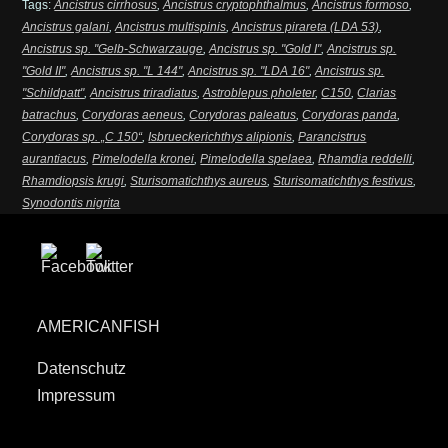
Tags:
Ancistrus cirrhosus
,
Ancistrus cryptophthalmus
,
Ancistrus formoso
,
Ancistrus galani
,
Ancistrus multispinis
,
Ancistrus pirareta (LDA 53)
,
Ancistrus sp. "Gelb-Schwarzauge
,
Ancistrus sp. "Gold I"
,
Ancistrus sp.
"Gold II"
,
Ancistrus sp. "L 144"
,
Ancistrus sp. "LDA 16"
,
Ancistrus sp.
"Schildpatt"
,
Ancistrus triradiatus
,
Astroblepus pholeter
,
C150
,
Clarias
batrachus
,
Corydoras aeneus
,
Corydoras paleatus
,
Corydoras panda
,
Corydoras sp. „C 150“
,
Isbrueckerichthys alipionis
,
Parancistrus
aurantiacus
,
Pimelodella kronei
,
Pimelodella spelaea
,
Rhamdia reddelli
,
Rhamdiopsis krugi
,
Sturisomatichthys aureus
,
Sturisomatichthys festivus
,
Synodontis nigrita
AMERICANFISH
Datenschutz
Impressum