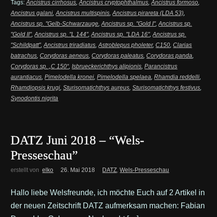
Tags:
Ancistrus cirrhosus
,
Ancistrus cryptophthalmus
,
Ancistrus formoso
,
Ancistrus galani
,
Ancistrus multispinis
,
Ancistrus pirareta (LDA 53)
,
Ancistrus sp. "Gelb-Schwarzauge
,
Ancistrus sp. "Gold I"
,
Ancistrus sp.
"Gold II"
,
Ancistrus sp. "L 144"
,
Ancistrus sp. "LDA 16"
,
Ancistrus sp.
"Schildpatt"
,
Ancistrus triradiatus
,
Astroblepus pholeter
,
C150
,
Clarias
batrachus
,
Corydoras aeneus
,
Corydoras paleatus
,
Corydoras panda
,
Corydoras sp. „C 150“
,
Isbrueckerichthys alipionis
,
Parancistrus
aurantiacus
,
Pimelodella kronei
,
Pimelodella spelaea
,
Rhamdia reddelli
,
Rhamdiopsis krugi
,
Sturisomatichthys aureus
,
Sturisomatichthys festivus
,
Synodontis nigrita
DATZ Juni 2018 – “Wels-
Presseschau”
erstellt von
elko
26. Mai 2018
DATZ
,
Wels-Presseschau
Hallo liebe Welsfreunde, ich möchte Euch auf 2 Artikel in
der neuen Zeitschrift DATZ aufmerksam machen: Fabian