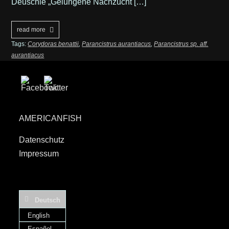
Deuschle „Gelungene Nachzucht […]
read more
Tags:
Corydoras benattii
,
Parancistrus aurantiacus
,
Parancistrus sp. aff.
aurantiacus
AMERICANFISH
Datenschutz
Impressum
Deutsch
English
Español