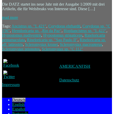
Die DATZ startet ins neue Jahr mit der Ausgabe 1/2009 mit drei
Artikeln, die für Welsfreaks von Interesse sind. Diese […]
read more
Tags:
Ancistrus sp. "L 421"
,
Corydoras ehrhardti
,
Corydoras sp. "C
156"
,
Hemiloricaria sp. „Rio da Paz“
,
Hopliancistrus sp. "L 422"
,
Hypostomus nudiventris
,
Hypostomus strigaticeps
,
Rineloricaria
pentamaculata
,
Rineloricaria sp. "Sao Paulo II"
,
Rineloricaria sp.
aff. latirostris
,
Scleromystax kronei
,
Scleromystax macropterus
,
Scleromystax prionotos
,
Scleromystax sp. "C 112"
AMERICANFISH
Datenschutz
Impressum
Deutsch
English
Español
Português