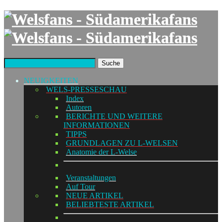
Suche
NEUIGKEITEN
WELS-PRESSESCHAU
Index
Autoren
BERICHTE UND WEITERE
INFORMATIONEN
TIPPS
GRUNDLAGEN ZU L-WELSEN
Anatomie der L-Welse
Veranstaltungen
Auf Tour
NEUE ARTIKEL
BELIEBTESTE ARTIKEL