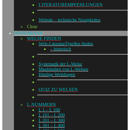
LITERATUREMPFEHLUNGEN
Website – technische Neuigkeiten
Close
DATENBANK
WELSE FINDEN
Wels-Literatur/Quellen finden
– historisch
Systematik der L-Welse
Maulstudien von L-Welsen
Häufige Welsfragen
QUIZ ZU WELSEN
L-NUMMERN
L 1 – L 100
L 101 – L 200
L 201 – L 300
L 301 – L 400