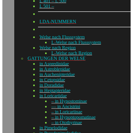
L 401 – L 500
L 501 –
LDA-NUMMERN
Welse nach Flusssystem
L-Welse nach Flusssystem
Welse nach Region
L-Welse nach Region
GATTUNGEN DER WELSE
in Aspredinidae
in Astroblepidae
in Auchenipteridae
in Cetopsidae
in Doradidae
in Heptapteridae
in Loricariidae
– in Hypostominae
— in Ancistrini
– in Loricariinae
– in Hypoptopomatinae
– in Otothyrinae
in Pimelodidae