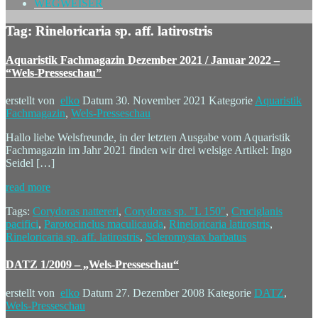
WEGWEISER
Tag: Rineloricaria sp. aff. latirostris
Aquaristik Fachmagazin Dezember 2021 / Januar 2022 –
“Wels-Presseschau”
erstellt von
elko
Datum
30. November 2021
Kategorie
Aquaristik
Fachmagazin
,
Wels-Presseschau
Hallo liebe Welsfreunde, in der letzten Ausgabe vom Aquaristik
Fachmagazin im Jahr 2021 finden wir drei welsige Artikel: Ingo
Seidel […]
read more
Tags:
Corydoras nattereri
,
Corydoras sp. "L 150"
,
Cruciglanis
pacifici
,
Parotocinclus maculicauda
,
Rineloricaria latirostris
,
Rineloricaria sp. aff. latirostris
,
Scleromystax barbatus
DATZ 1/2009 – „Wels-Presseschau“
erstellt von
elko
Datum
27. Dezember 2008
Kategorie
DATZ
,
Wels-Presseschau