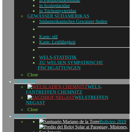
in Pseudopimelodidae
in Scoloplacidae
in Trichomycteridae
GEWÄSSER SÜDAMERIKAS
Südamerikanisches Gewässer finden
Karte: pH
Karte: Leitfähigkeit
WELS-STATISTIK
ZU WELSEN SYMPATRISCHE
FISCHGATTUNGEN
Close
TREFFEN
WELS-
FANTREFFEN CHEMNITZ
WELSTREFFEN
NEGAST
Close
SÜDAMERIKA
Bolivien 2019