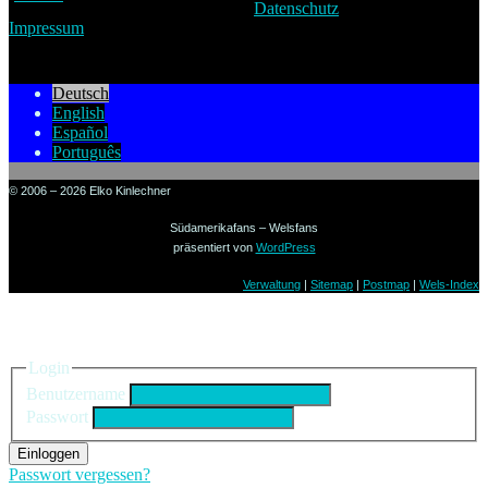
Datenschutz
Impressum
Deutsch
English
Español
Português
© 2006 – 2026 Elko Kinlechner
Südamerikafans – Welsfans
präsentiert von
WordPress
Verwaltung
|
Sitemap
|
Postmap
|
Wels-Index
Einloggen
Login
Benutzername
Passwort
Einloggen
Passwort vergessen?