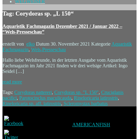
WEGWEISER
Tag: Corydoras sp. „L 150“
Aquaristik Fachmagazin Dezember 2021 / Januar 2022 –
“Wels-Presseschau”
erstellt von
elko
Datum
30. November 2021
Kategorie
Aquaristik
Fachmagazin
,
Wels-Presseschau
Hallo liebe Welsfreunde, in der letzten Ausgabe vom Aquaristik
Fachmagazin im Jahr 2021 finden wir drei welsige Artikel: Ingo
Seidel […]
read more
Tags:
Corydoras nattereri
,
Corydoras sp. "L 150"
,
Cruciglanis
pacifici
,
Parotocinclus maculicauda
,
Rineloricaria latirostris
,
Rineloricaria sp. aff. latirostris
,
Scleromystax barbatus
AMERICANFISH