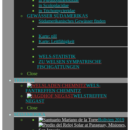
in Pseudopimelodidae
in Scoloplacidae
in Trichomycteridae
GEWÄSSER SÜDAMERIKAS
Südamerikanisches Gewässer finden
Karte: pH
Karte: Leitfähigkeit
WELS-STATISTIK
ZU WELSEN SYMPATRISCHE
FISCHGATTUNGEN
Close
TREFFEN
WELS-
FANTREFFEN CHEMNITZ
WELSTREFFEN
NEGAST
Close
SÜDAMERIKA
Bolivien 2019