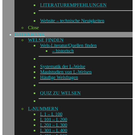
LITERATUREMPFEHLUNGEN
Website – technische Neuigkeiten
Close
DATENBANK
WELSE FINDEN
Wels-Literatur/Quellen finden
– historisch
Systematik der L-Welse
Maulstudien von L-Welsen
Häufige Welsfragen
QUIZ ZU WELSEN
L-NUMMERN
L 1 – L 100
L 101 – L 200
L 201 – L 300
L 301 – L 400