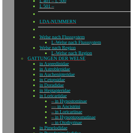
L 401 – L 500
L 501 –
LDA-NUMMERN
Welse nach Flusssystem
L-Welse nach Flusssystem
Welse nach Region
L-Welse nach Region
GATTUNGEN DER WELSE
in Aspredinidae
in Astroblepidae
in Auchenipteridae
in Cetopsidae
in Doradidae
in Heptapteridae
in Loricariidae
– in Hypostominae
— in Ancistrini
– in Loricariinae
– in Hypoptopomatinae
– in Otothyrinae
in Pimelodidae