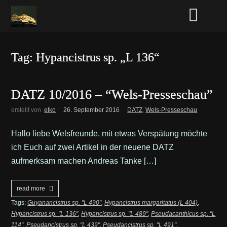
Tag: Hypancistrus sp. „L 136“
DATZ 10/2016 – “Wels-Presseschau”
erstellt von
elko
26. September 2016
DATZ
,
Wels-Presseschau
Hallo liebe Welsfreunde, mit etwas Verspätung möchte
ich Euch auf zwei Artikel in der neuene DATZ
aufmerksam machen Andreas Tanke […]
read more
Tags:
Guyanancistrus sp. "L 490"
,
Hypancistrus margaritatus (L 404)
,
Hypancistrus sp. "L 136"
,
Hypancistrus sp. "L 489"
,
Pseudacanthicus sp. "L
114"
,
Pseudancistrus sp. "L 439"
,
Pseudancistrus sp. "L 491"
,