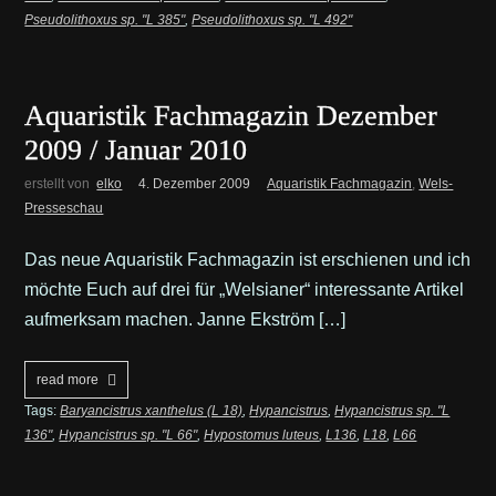
Pseudolithoxus sp. "L 385"
,
Pseudolithoxus sp. "L 492"
Aquaristik Fachmagazin Dezember
2009 / Januar 2010
erstellt von
elko
4. Dezember 2009
Aquaristik Fachmagazin
,
Wels-
Presseschau
Das neue Aquaristik Fachmagazin ist erschienen und ich
möchte Euch auf drei für „Welsianer“ interessante Artikel
aufmerksam machen. Janne Ekström […]
read more
Tags:
Baryancistrus xanthelus (L 18)
,
Hypancistrus
,
Hypancistrus sp. "L
136"
,
Hypancistrus sp. "L 66"
,
Hypostomus luteus
,
L136
,
L18
,
L66