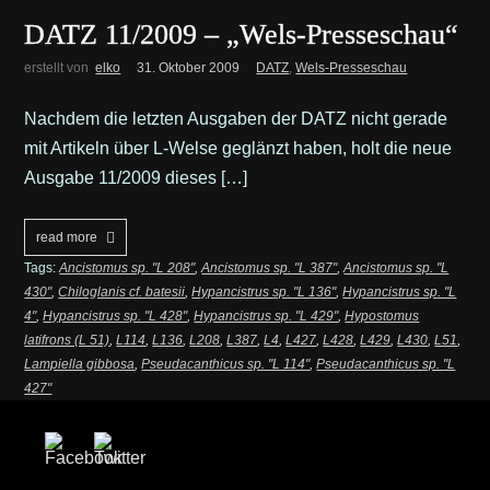
DATZ 11/2009 – „Wels-Presseschau“
erstellt von
elko
31. Oktober 2009
DATZ
,
Wels-Presseschau
Nachdem die letzten Ausgaben der DATZ nicht gerade
mit Artikeln über L-Welse geglänzt haben, holt die neue
Ausgabe 11/2009 dieses […]
read more
Tags:
Ancistomus sp. "L 208"
,
Ancistomus sp. "L 387"
,
Ancistomus sp. "L
430"
,
Chiloglanis cf. batesii
,
Hypancistrus sp. "L 136"
,
Hypancistrus sp. "L
4"
,
Hypancistrus sp. "L 428"
,
Hypancistrus sp. "L 429"
,
Hypostomus
latifrons (L 51)
,
L114
,
L136
,
L208
,
L387
,
L4
,
L427
,
L428
,
L429
,
L430
,
L51
,
Lampiella gibbosa
,
Pseudacanthicus sp. "L 114"
,
Pseudacanthicus sp. "L
427"