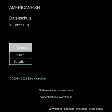
AMERICANFISH
Datenschutz
Impressum
Deutsch
English
Español
© 2006 – 2026 Elko Kinlechner
Südamerikafans – Welsfans
präsentiert von
WordPress
Verwaltung
|
Sitemap
|
Postmap
|
Wels-Index