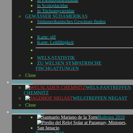
in Pseudopimelodidae
in Scoloplacidae
in Trichomycteridae
GEWÄSSER SÜDAMERIKAS
Südamerikanisches Gewässer finden
Karte: pH
Karte: Leitfähigkeit
WELS-STATISTIK
ZU WELSEN SYMPATRISCHE
FISCHGATTUNGEN
Close
TREFFEN
WELS-FANTREFFEN
CHEMNITZ
WELSTREFFEN NEGAST
Close
SÜDAMERIKA
Bolivien 2019