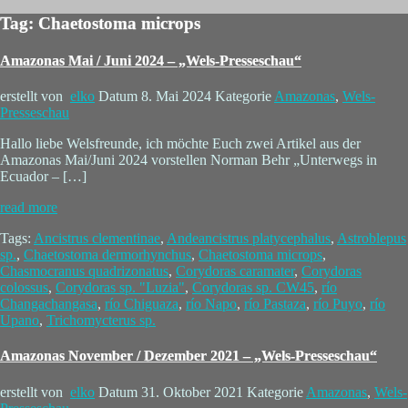
Tag: Chaetostoma microps
Amazonas Mai / Juni 2024 – „Wels-Presseschau“
erstellt von
elko
Datum
8. Mai 2024
Kategorie
Amazonas
,
Wels-
Presseschau
Hallo liebe Welsfreunde, ich möchte Euch zwei Artikel aus der
Amazonas Mai/Juni 2024 vorstellen Norman Behr „Unterwegs in
Ecuador – […]
read more
Tags:
Ancistrus clementinae
,
Andeancistrus platycephalus
,
Astroblepus
sp.
,
Chaetostoma dermorhynchus
,
Chaetostoma microps
,
Chasmocranus quadrizonatus
,
Corydoras caramater
,
Corydoras
colossus
,
Corydoras sp. "Luzia"
,
Corydoras sp. CW45
,
río
Changachangasa
,
río Chiguaza
,
río Napo
,
río Pastaza
,
río Puyo
,
río
Upano
,
Trichomycterus sp.
Amazonas November / Dezember 2021 – „Wels-Presseschau“
erstellt von
elko
Datum
31. Oktober 2021
Kategorie
Amazonas
,
Wels-