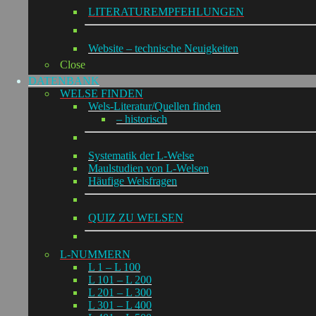
LITERATUREMPFEHLUNGEN
Website – technische Neuigkeiten
Close
DATENBANK
WELSE FINDEN
Wels-Literatur/Quellen finden
– historisch
Systematik der L-Welse
Maulstudien von L-Welsen
Häufige Welsfragen
QUIZ ZU WELSEN
L-NUMMERN
L 1 – L 100
L 101 – L 200
L 201 – L 300
L 301 – L 400