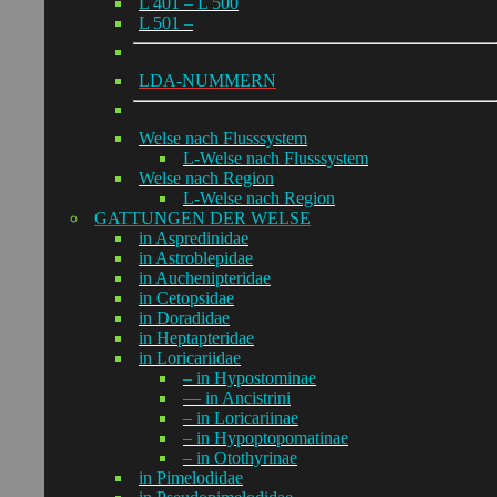
L 401 – L 500
L 501 –
LDA-NUMMERN
Welse nach Flusssystem
L-Welse nach Flusssystem
Welse nach Region
L-Welse nach Region
GATTUNGEN DER WELSE
in Aspredinidae
in Astroblepidae
in Auchenipteridae
in Cetopsidae
in Doradidae
in Heptapteridae
in Loricariidae
– in Hypostominae
— in Ancistrini
– in Loricariinae
– in Hypoptopomatinae
– in Otothyrinae
in Pimelodidae