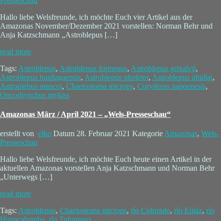
Presseschau
Hallo liebe Welsfreunde, ich möchte Euch vier Artikel aus der
Amazonas November/Dezember 2021 vorstellen: Norman Behr und
Anja Katzschmann „Astroblepus […]
read more
Tags:
Astroblepus
,
Astroblepus formosus
,
Astroblepus grixalvii
,
Astroblepus huallagaensis
,
Astroblepus pholeter
,
Astroblepus ubidiai
,
Astroplebus mancoi
,
Chaetostoma microps
,
Corydoras napoenesis
,
Oncorhynchus mykiss
Amazonas März / April 2021 – „Wels-Presseschau“
erstellt von
elko
Datum
28. Februar 2021
Kategorie
Amazonas
,
Wels-
Presseschau
Hallo liebe Welsfreunde, ich möchte Euch heute einen Artikel in der
aktuellen Amazonas vorstellen Anja Katzschmann und Norman Behr
„Unterwegs […]
read more
Tags:
Astroblepus
,
Chaetostoma microps
,
río Colorado
,
río Entáz
,
río
Huancabamba
,
río Tulumayo