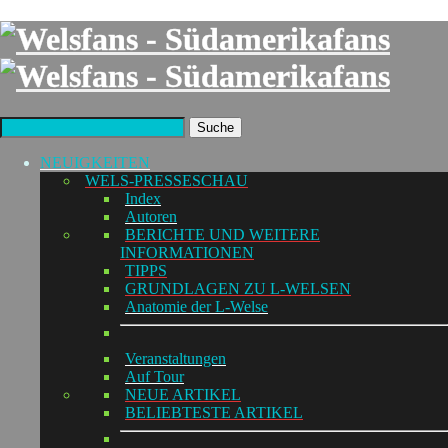
Suche
NEUIGKEITEN
WELS-PRESSESCHAU
Index
Autoren
BERICHTE UND WEITERE
INFORMATIONEN
TIPPS
GRUNDLAGEN ZU L-WELSEN
Anatomie der L-Welse
Veranstaltungen
Auf Tour
NEUE ARTIKEL
BELIEBTESTE ARTIKEL