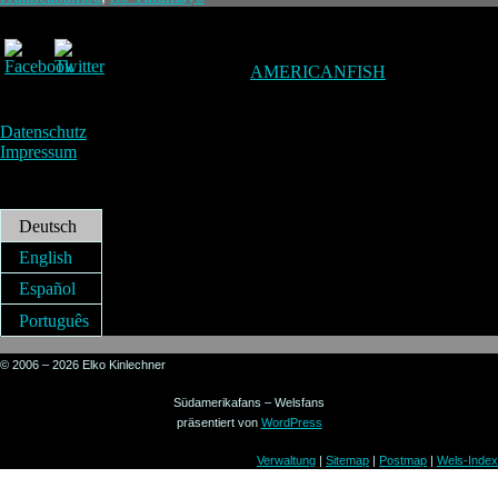
AMERICANFISH
Datenschutz
Impressum
Deutsch
English
Español
Português
© 2006 – 2026 Elko Kinlechner
Südamerikafans – Welsfans
präsentiert von
WordPress
Verwaltung
|
Sitemap
|
Postmap
|
Wels-Index