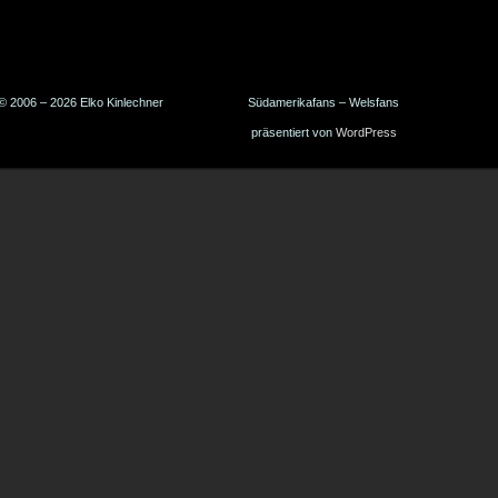
© 2006 – 2026 Elko Kinlechner
Südamerikafans – Welsfans
präsentiert von
WordPress