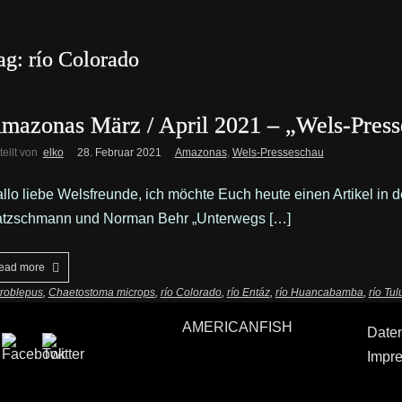
ag: río Colorado
mazonas März / April 2021 – „Wels-Pres
tellt von
elko
28. Februar 2021
Amazonas
,
Wels-Presseschau
llo liebe Welsfreunde, ich möchte Euch heute einen Artikel in 
tzschmann und Norman Behr „Unterwegs […]
ead more
troblepus
,
Chaetostoma microps
,
río Colorado
,
río Entáz
,
río Huancabamba
,
río Tu
AMERICANFISH
Date
Impr