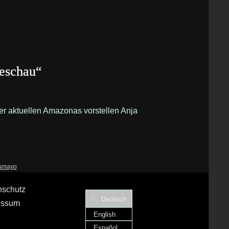
seschau“
der aktuellen Amazonas vorstellen Anja
lumayo
nschutz
Deutsch
essum
English
Español