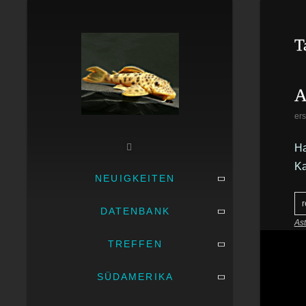
T
A
ers
Ha
Ka
NEUIGKEITEN
r
DATENBANK
As
TREFFEN
SÜDAMERIKA