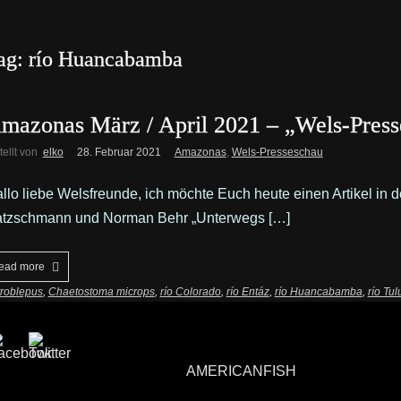
ag: río Huancabamba
mazonas März / April 2021 – „Wels-Pres
tellt von
elko
28. Februar 2021
Amazonas
,
Wels-Presseschau
llo liebe Welsfreunde, ich möchte Euch heute einen Artikel in 
tzschmann und Norman Behr „Unterwegs […]
ead more
troblepus
,
Chaetostoma microps
,
río Colorado
,
río Entáz
,
río Huancabamba
,
río Tu
AMERICANFISH