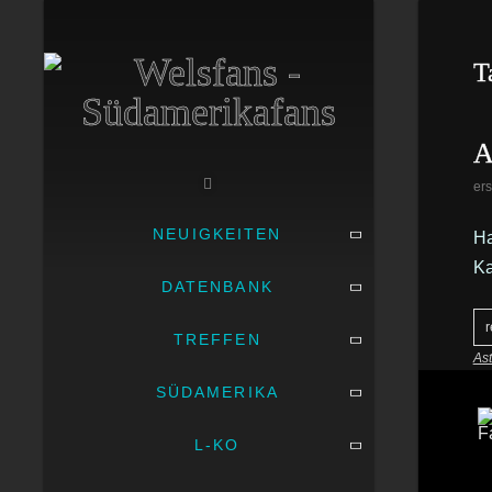
T
A
ers
NEUIGKEITEN
Ha
Ka
DATENBANK
r
TREFFEN
As
SÜDAMERIKA
L-KO