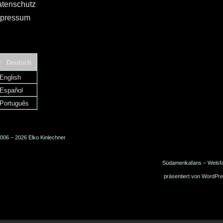
tenschutz
pressum
Deutsch
English
Español
Português
006 – 2026 Elko Kinlechner
Südamerikafans – Welsf
präsentiert von
WordPre