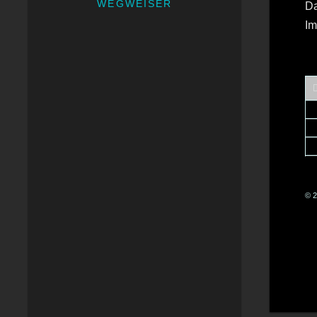
WEGWEISER
Da
Im
© 2