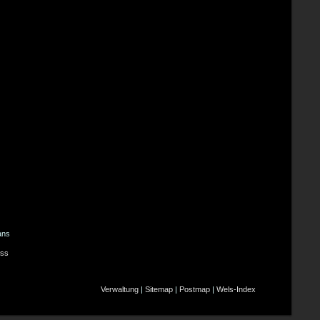
ans
ss
Verwaltung
|
Sitemap
|
Postmap
|
Wels-Index