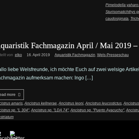
Pimelodella yaharo
Sturisomatichthys g
caudosignata
,
Tric
quaristik Fachmagazin April / Mai 2019 –
tellt von
elko
16. April 2019
Aquaristik Fachmagazin
,
Wels-Presseschau
llo liebe Welsfreunde, ich möchte Euch auf zwei welsige Artikel
chmagazin aufmerksam machen: Ingo […]
ead more
istrus amaris
,
Ancistrus kellnerae
,
Ancistrus leoni
,
Ancistrus leucostictus
,
Ancistru
istrus sp. "L 304"
,
Ancistrus sp. "LDA 74"
,
Ancistrus sp. "Puerto Ayacucho"
,
Ancistr
striatum