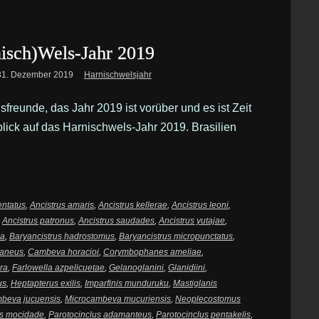
isch)Wels-Jahr 2019
31. Dezember 2019
Harnischwelsjahr
sfreunde, das Jahr 2019 ist vorüber und es ist Zeit
blick auf das Harnischwels-Jahr 2019. Brasilien
ntatus
,
Ancistrus amaris
,
Ancistrus kellerae
,
Ancistrus leoni
,
,
Ancistrus patronus
,
Ancistrus saudades
,
Ancistrus yutajae
,
na
,
Baryancistrus hadrostomus
,
Baryancistrus micropunctatus
,
taneus
,
Cambeva horacioi
,
Corymbophanes ameliae
,
ra
,
Farlowella azpelicuetae
,
Gelanoglanini
,
Glanidiini
,
us
,
Heptapterus exilis
,
Imparfinis munduruku
,
Mastiglanis
beva jucuensis
,
Microcambeva mucuriensis
,
Neoplecostomus
us mocidade
,
Parotocinclus adamanteus
,
Parotocinclus pentakelis
,