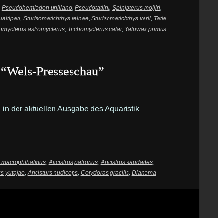
,
Pseudohemiodon unillano
,
Pseudotatiini
,
Spinipterus moijiri
,
uaitipan
,
Sturisomatichthys reinae
,
Sturisomatichthys varii
,
Tatia
homycterus astromycterus
,
Trichomycterus calai
,
Yaluwak primus
 “Wels-Presseschau”
 in der aktuellen Ausgabe des Aquaristik
s macrophthalmus
,
Ancistrus patronus
,
Ancistrus saudades
,
us yutajae
,
Ancisturs nudiceps
,
Corydoras gracilis
,
Dianema