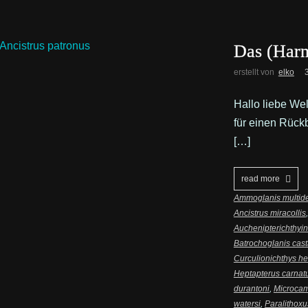
Das (Harn
erstellt von
elko
Hallo liebe Wel
für einen Rück
[…]
read more
Ammoglanis multide
Ancistrus miracollis
Auchenipterichthyi
Batrochoglanis cas
Curculionichthys he
Heptapterus carnat
durantoni
,
Microcam
watersi
,
Paralithox