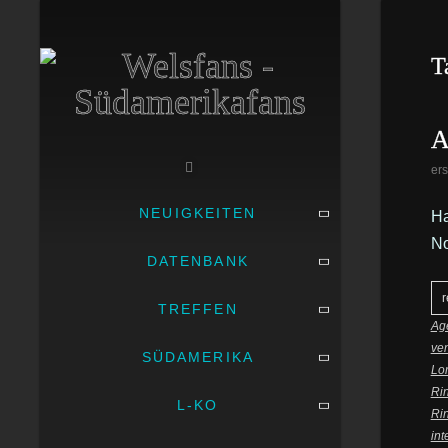
T
A
ers
NEUIGKEITEN
Ha
No
DATENBANK
r
TREFFEN
Ag
ve
SÜDAMERIKA
Lor
Rin
L-KO
Rin
in