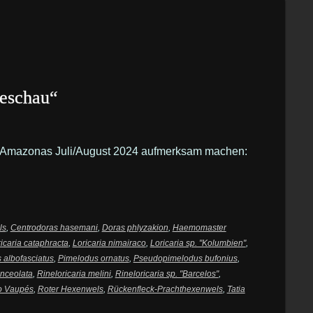
seschau“
der Amazonas Juli/August 2024 aufmerksam machen:
ls
,
Centrodoras hasemani
,
Doras phlyzakion
,
Haemomaster
icaria cataphracta
,
Loricaria nimairaco
,
Loricaria sp. "Kolumbien"
,
 albofasciatus
,
Pimelodus ornatus
,
Pseudopimelodus bufonius
,
anceolata
,
Rineloricaria melini
,
Rineloricaria sp. "Barcelos"
,
ío Vaupés
,
Roter Hexenwels
,
Rückenfleck-Prachthexenwels
,
Tatia