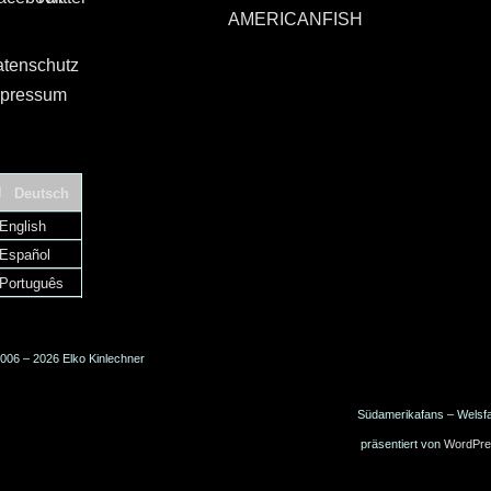
AMERICANFISH
tenschutz
pressum
Deutsch
English
Español
Português
006 – 2026 Elko Kinlechner
Südamerikafans – Welsf
präsentiert von
WordPre