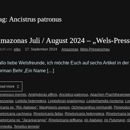
ag: Ancistrus patronus
mazonas Juli / August 2024 – „Wels-Pres
tellt von
elko
17. September 2024
Amazonas
,
Wels-Presseschau
llo liebe Welsfreunde, ich möchte Euch auf sechs Artikel in 
rman Behr „Ein Name […]
ead more
eneiosus inermis
,
Amblydoras affinis
,
Ancistrus patronus
,
Apachen-Prachthexenwe
nezuelae
,
Leliella heteroptera
,
Leptodoras praelongus
,
Leptorhamdia nocturna
,
Lor
icaria sp. "Río Atabapo"
,
Mastiglanis asopos
,
Ochmacanthus reinhardtii
,
Pimelodus
eloricaria cachivera
,
Rineloricaria fallax
,
Rineloricaria heteroptera
,
Rineloricaria l
eloricaria sp. "Jacareacanga"
,
Rineloricaria teffeana
,
río Atabapo
,
rio Putumayo
,
r
termedia
,
Tenellus ternetzi