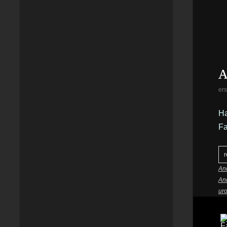
A
ers
Ha
Fa
r
Anc
Anc
uro