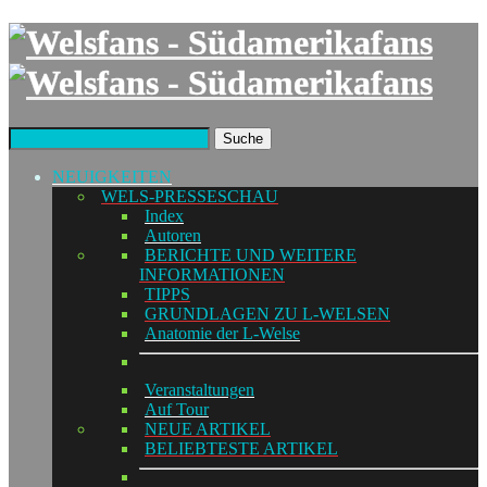
Suche
NEUIGKEITEN
WELS-PRESSESCHAU
Index
Autoren
BERICHTE UND WEITERE
INFORMATIONEN
TIPPS
GRUNDLAGEN ZU L-WELSEN
Anatomie der L-Welse
Veranstaltungen
Auf Tour
NEUE ARTIKEL
BELIEBTESTE ARTIKEL