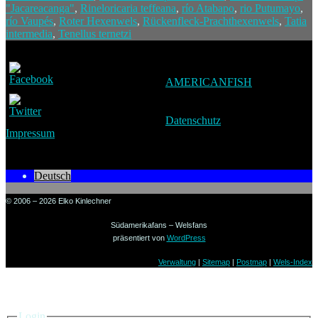
"Jacareacanga"
,
Rineloricaria teffeana
,
río Atabapo
,
rio Putumayo
,
río Vaupés
,
Roter Hexenwels
,
Rückenfleck-Prachthexenwels
,
Tatia
intermedia
,
Tenellus ternetzi
AMERICANFISH
Datenschutz
Impressum
Deutsch
© 2006 – 2026 Elko Kinlechner
Südamerikafans – Welsfans
präsentiert von
WordPress
Verwaltung
|
Sitemap
|
Postmap
|
Wels-Index
Einloggen
Login