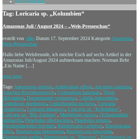
WEGWEISER
Tag: Loricaria sp. „Kolumbien“
Amazonas Juli / August 2024 – „Wels-Presseschau“
erstellt von
elko
Datum
17. September 2024
Kategorie
Amazonas
,
Wels-Presseschau
Hallo liebe Welsfreunde, ich möchte Euch auf sechs Artikel in der
Amazonas Juli/August 2024 aufmerksam machen: Norman Behr
„Ein Name […]
read more
Tags:
Ageneiosus inermis
,
Amblydoras affinis
,
Ancistrus patronus
,
Apachen-Prachthexenwels
,
Centrodoras hasemani
,
Doras
phlyzakion
,
Haemomaster venezuelae
,
Leliella heteroptera
,
Leptodoras praelongus
,
Leptorhamdia nocturna
,
Loricaria
cataphracta
,
Loricaria nimairaco
,
Loricaria sp. "Kolumbien"
,
Loricaria sp. "Río Atabapo"
,
Mastiglanis asopos
,
Ochmacanthus
reinhardtii
,
Pimelodus albofasciatus
,
Pimelodus ornatus
,
Pseudopimelodus bufonius
,
Rineloricaria cachivera
,
Rineloricaria
fallax
,
Rineloricaria heteroptera
,
Rineloricaria lanceolata
,
Rineloricaria melini
,
Rineloricaria sp. "Barcelos"
,
Rineloricaria sp.