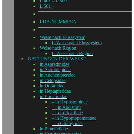
L 401 – L 500
L 501 –
LDA-NUMMERN
Welse nach Flusssystem
L-Welse nach Flusssystem
Welse nach Region
L-Welse nach Region
GATTUNGEN DER WELSE
in Aspredinidae
in Astroblepidae
in Auchenipteridae
in Cetopsidae
in Doradidae
in Heptapteridae
in Loricariidae
– in Hypostominae
— in Ancistrini
– in Loricariinae
– in Hypoptopomatinae
– in Otothyrinae
in Pimelodidae