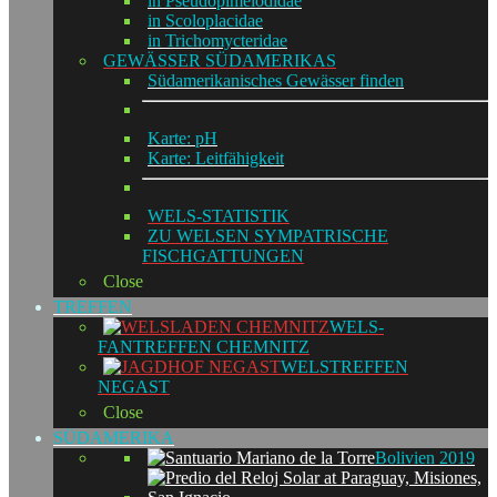
in Pseudopimelodidae
in Scoloplacidae
in Trichomycteridae
GEWÄSSER SÜDAMERIKAS
Südamerikanisches Gewässer finden
Karte: pH
Karte: Leitfähigkeit
WELS-STATISTIK
ZU WELSEN SYMPATRISCHE
FISCHGATTUNGEN
Close
TREFFEN
WELS-
FANTREFFEN CHEMNITZ
WELSTREFFEN
NEGAST
Close
SÜDAMERIKA
Bolivien 2019