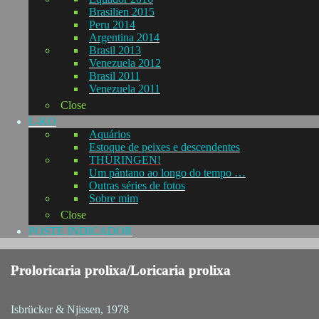
Brasilien 2015
Peru 2014
Argentina 2014
Brasil 2013
Venezuela 2012
Brasil 2011
Venezuela 2011
Close
L-KO
Aquários
Estoque de peixes e descendentes
THÜRINGEN!
Um pântano ao longo do tempo …
Outras séries de fotos
Sobre mim
Close
POSTE INDICADOR
Proloricaria prolixa/Loricaria prolixa
Isbrücker & Njissen, 1978