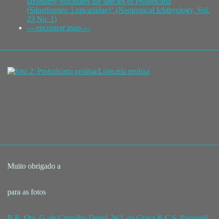
taxonomy elucidates the species of Proloricaria
(Siluriformes: Loricariidae)" (Neotropical Ichthyology, Vol.
23 No. 1)
--- encontrar mais ---
Muito obrigado a
para as fotos
R.R. Ota, G. de Carvalho Deprá, W.J. da Graça & C.S. Pavanelli