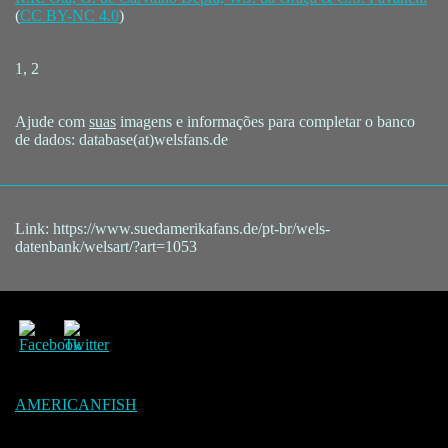
(
CC BY-NC 4.0
)
1, 2
Ajude com
suas
imagens e informações para completar o banco
de dados: database(at)welsfans.de
Link: https://www.suedamerikafans.de/pt-br/wels-
datenbank/welsart/?art=1053
AMERICANFISH