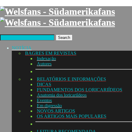
Search
NOTÍCIA
BAGRES EM REVISTAS
Indexação
Autores
RELATÓRIOS E INFORMAÇÕES
DICAS
FUNDAMENTOS DOS LORICARIÍDEOS
Anatomia dos loricariídeos
Eventos
Em digressão
NOVOS ARTIGOS
OS ARTIGOS MAIS POPULARES
LEITURA RECOMENDADA