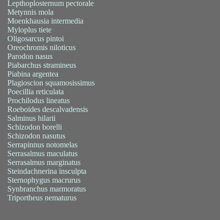
Lepthoplosternum pectorale
Metynnis mola
Moenkhausia intermedia
Myloplus tiete
Oligosarcus pintoi
Oreochromis niloticus
Parodon nasus
Piabarchus stramineus
Piabina argentea
Plagioscion squamosissimus
Poecillia reticulata
Prochilodus lineatus
Roeboides descalvadensis
Salminus hilarii
Schizodon borelli
Schizodon nasutus
Serrapinnus notomelas
Serrasalmus maculatus
Serrasalmus marginatus
Steindachnerina insculpta
Sternophygus macrurus
Synbranchus marmoratus
Triportheus nematurus