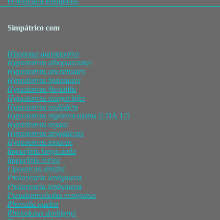
Proloricaria lentiginosa
Simpátrico com
Hisonotus
marapoama
Hypostomus
albopunctatus
Hypostomus
ancistroides
Hypostomus
butantanis
Hypostomus
fluviatilis
Hypostomus
margaritifer
Hypostomus
multidens
Hypostomus
nigromaculatus
(LDA 12)
Hypostomus
regani
Hypostomus
strigaticeps
Hypostomus
topavae
Imparfinis
longicauda
Imparfinis
mirini
Liposarcus
anisitsi
Proloricaria
lentiginosa
Proloricaria
lentiginosa
Pseudopimelodus
mangurus
Rhamdia
quelen
Rhinodoras
dorbignyi