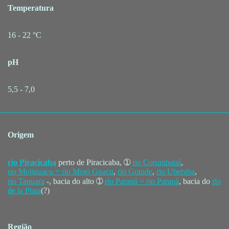
Temperatura
16 - 22 °C
pH
5,5 - 7,0
Origem
rio Piracicaba
perto de Piracicaba, ➀
rio Corumbataí
,
rio Mojiguaçu = rio Mogi Guaçu
,
rio Grande
,
rio Uberaba
,
rio Taquara
-, bacia do alto ➀
río Paraná = rio Paraná
, bacia do
río
de la Plata
(?)
Região