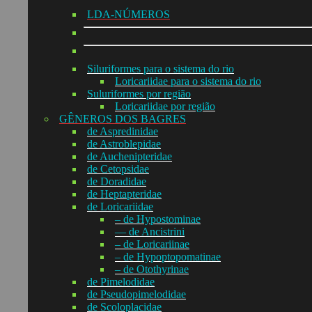
LDA-NÚMEROS
Siluriformes para o sistema do rio
Loricariidae para o sistema do rio
Suluriformes por região
Loricariidae por região
GÊNEROS DOS BAGRES
de Aspredinidae
de Astroblepidae
de Auchenipteridae
de Cetopsidae
de Doradidae
de Heptapteridae
de Loricariidae
– de Hypostominae
— de Ancistrini
– de Loricariinae
– de Hypoptopomatinae
– de Otothyrinae
de Pimelodidae
de Pseudopimelodidae
de Scoloplacidae