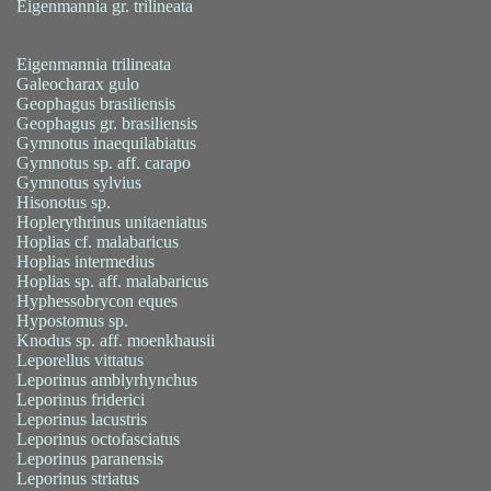
Eigenmannia gr. trilineata
Eigenmannia trilineata
Galeocharax gulo
Geophagus brasiliensis
Geophagus gr. brasiliensis
Gymnotus inaequilabiatus
Gymnotus sp. aff. carapo
Gymnotus sylvius
Hisonotus sp.
Hoplerythrinus unitaeniatus
Hoplias cf. malabaricus
Hoplias intermedius
Hoplias sp. aff. malabaricus
Hyphessobrycon eques
Hypostomus sp.
Knodus sp. aff. moenkhausii
Leporellus vittatus
Leporinus amblyrhynchus
Leporinus friderici
Leporinus lacustris
Leporinus octofasciatus
Leporinus paranensis
Leporinus striatus