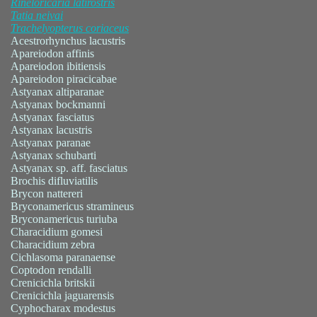
Rineloricaria
latirostris
Tatia
neivai
Trachelyopterus
coriaceus
Acestrorhynchus lacustris
Apareiodon affinis
Apareiodon ibitiensis
Apareiodon piracicabae
Astyanax altiparanae
Astyanax bockmanni
Astyanax fasciatus
Astyanax lacustris
Astyanax paranae
Astyanax schubarti
Astyanax sp. aff. fasciatus
Brochis difluviatilis
Brycon nattereri
Bryconamericus stramineus
Bryconamericus turiuba
Characidium gomesi
Characidium zebra
Cichlasoma paranaense
Coptodon rendalli
Crenicichla britskii
Crenicichla jaguarensis
Cyphocharax modestus