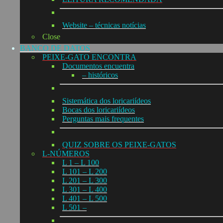
Website – técnicas notícias
Close
BANCO DE DATOS
PEIXE-GATO ENCONTRA
Documentos encuentra
– históricos
Sistemática dos loricariídeos
Bocas dos loricariídeos
Perguntas mais frequentes
QUIZ SOBRE OS PEIXE-GATOS
L-NÚMEROS
L 1 – L 100
L 101 – L 200
L 201 – L 300
L 301 – L 400
L 401 – L 500
L 501 –