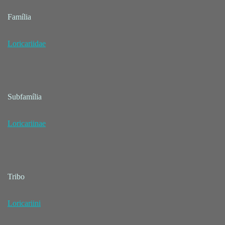
Família
Loricariidae
Subfamília
Loricariinae
Tribo
Loricariini