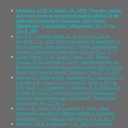
Isbrücker, I.J.H. & Nijssen, H., 1978 "Two new species
and a new genus of neotropical mailed catfishes of the
subfamily Loricariinae Swainson, 1838 (Pisces,
Siluriformes, Loricariidae)" (Beaufortia, Vo. 27 No.
339, P. 188)
Ota, R.R.; Carvalho Deprá, G. de; Graça, W.J. da &
Pavanelli, C.S., 2018 "Peixes da planície de inundação do
alto rio Paraná e áreas adjacentes: revised, annotated and
updated" (Neotropical Ichthyology, Vol. 16 No. 2, P. 77)
Castro Ribeiro, D. de; Araújo Chagas, J.M.; Ribeiro
Thereza, M. & Langeani, F., 2019 "Checklist and key for
the identification of fish fauna of the Uberaba River, Upper
Paraná River system, Brazil" (ZooKeys, Vol. 875, P. 137)
Dagosta,F.C; Monção,M.S; Nagamatsu,B.A; Pavanelli,C.S;
Carvalho,F.R; Lima,F,C.T; Langeani,F; Dutra,G.M; Ota,
R.R; Seren,T.J; Tagliacollo,V; Menezes, N.A; Britski,H.A
& Pinna M, 2024 "Fishes of the upper rio Paraná basin:
diversity, biogeography and conservation" (Neotropical
Ichthyology, Vol. 22 No. 1)
Silva, G.H.; Zeni, J.O. & Langeani, F., 2025 "Head
morphology and diet of whiptail catfishes (Loricariidae:
Loricariinae)" (Neotropical ichthyology, Vol. 21 No. 3)
Pinheiro, V.H.P. & Machado, C.B., 2025 "Integrative