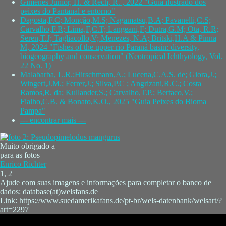
Gimênes Junior, H. & Rech, R. , 2022 "Guia ilustrado dos
peixes do Pantanal e entorno"
Dagosta,F.C; Monção,M.S; Nagamatsu,B.A; Pavanelli,C.S;
Carvalho,F.R; Lima,F,C.T; Langeani,F; Dutra,G.M; Ota, R.R;
Seren,T.J; Tagliacollo,V; Menezes, N.A; Britski,H.A & Pinna
M, 2024 "Fishes of the upper rio Paraná basin: diversity,
biogeography and conservation" (Neotropical Ichthyology, Vol.
22 No. 1)
Malabarba, L.R.;Hirschmann,A.; Lucena,C.A.S. de; Giora,J.;
Wingert,J.M.; Ferrer,J.; Silva,P.C ; Angrizani,R.C.; Costa
Ramos,R. da; Kullander,S.; Carvalho,T.P.; Bertaco,V.;
Fialho,C.B. & Bonato,K.O., 2025 "Guia Peixes do Bioma
Pampa"
--- encontrar mais ---
Muito obrigado a
para as fotos
Enrico Richter
1, 2
Ajude com
suas
imagens e informações para completar o banco de
dados: database(at)welsfans.de
Link: https://www.suedamerikafans.de/pt-br/wels-datenbank/welsart/?
art=2297