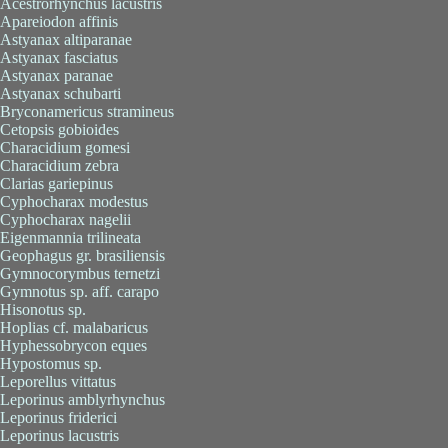
Acestrorhynchus lacustris
Apareiodon affinis
Astyanax altiparanae
Astyanax fasciatus
Astyanax paranae
Astyanax schubarti
Bryconamericus stramineus
Cetopsis gobioides
Characidium gomesi
Characidium zebra
Clarias gariepinus
Cyphocharax modestus
Cyphocharax nagelii
Eigenmannia trilineata
Geophagus gr. brasiliensis
Gymnocorymbus ternetzi
Gymnotus sp. aff. carapo
Hisonotus sp.
Hoplias cf. malabaricus
Hyphessobrycon eques
Hypostomus sp.
Leporellus vittatus
Leporinus amblyrhynchus
Leporinus friderici
Leporinus lacustris