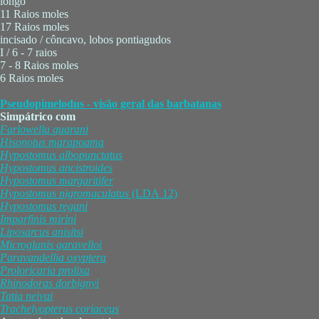
longo
11 Raios moles
17 Raios moles
incisado / côncavo, lobos pontiagudos
I / 6 - 7 raios
7 - 8 Raios moles
6 Raios moles
Pseudopimelodus - visão geral das barbatanas
Simpátrico com
Farlowella
guarani
Hisonotus
marapoama
Hypostomus
albopunctatus
Hypostomus
ancistroides
Hypostomus
margaritifer
Hypostomus
nigromaculatus
(LDA 12)
Hypostomus
regani
Imparfinis
mirini
Liposarcus
anisitsi
Microglanis
garavelloi
Paravandellia
oxyptera
Proloricaria
prolixa
Rhinodoras
dorbignyi
Tatia
neivai
Trachelyopterus
coriaceus