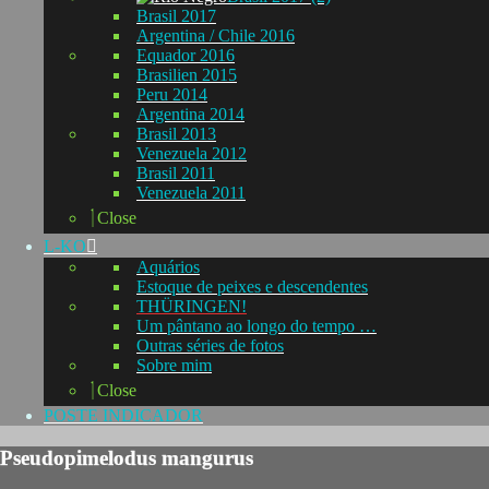
Brasil 2017
Argentina / Chile 2016
Equador 2016
Brasilien 2015
Peru 2014
Argentina 2014
Brasil 2013
Venezuela 2012
Brasil 2011
Venezuela 2011
Close
L-KO
Aquários
Estoque de peixes e descendentes
THÜRINGEN!
Um pântano ao longo do tempo …
Outras séries de fotos
Sobre mim
Close
POSTE INDICADOR
Pseudopimelodus mangurus