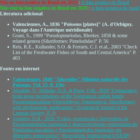
Não na lista positiva do Brasil em 2012
:
A lista positiva do Brasil
Não está na lista negativa do Brasil em 2020
:
A lista negativa do brasil
Literatura adicional
Valenciennes, A., 1836 "Poissons [plates]" (A. d'Orbigny.
Voyage dans l'Amérique méridionale)
Grant, S., 1999 "Pseudopimelodus, Bleeker, 1858 & some
related genera (Siluriformes: Pimelodidae)" P. 56
Reis, R.E., Kullander, S.O. & Ferraris, C.J. et.al., 2003 "Check
List of the Freshwater Fishes of South and Central America" P.
403
Fontes em internet
Valenciennes, 1840 "Siluroïdes" (Histoire naturelle des
Poissons, Vol. 15, P. 156)
Abrahão, V.; Shibatta, O.A. & Pupo, F.M., 2018 "Comparative
brain gross morphology of the Neotropical catfish family
Pseudopimelodidae (Osteichthyes, Ostariophysi, Siluriformes),
with phylogenetic implications" (Zoological Journal of the
Linnean Society, P. 3)
Arashiro, D.R., 2018 "Coleta, reprodução e larvicultura do
Pseudopimelodus mangurus e desenvolvimento embrionário do
Pimelodus maculatus e Pseudopimelodus mangurus em
diferentes temperaturas" (Repositório Institucional UNESP)