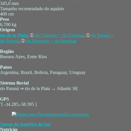
345,0 mm
Tamanho recomendado do aquário
400 cm
Peso
6,700 kg
Origem
río de la Plata
, ➀
río Uruguay = rio Uruguai
, ➀
río Paraná =
rio Paraná
, ➀
río Paraguay = rio Paraguai
Região
Buenos Aires, Entre Ríos
Países
Argentina, Brazil, Bolivia, Paraguay, Uruguay
Sistema fluvial
río Paraná ⇒ río de la Plata → Atlantic SE
GPS
˜[ -34.285,-58.395 ]
Águas da América do Sul
Nutrição