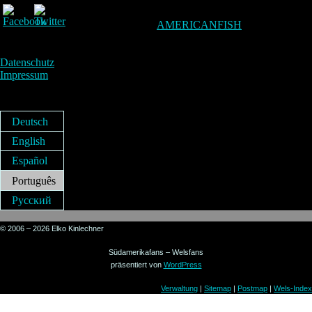
AMERICANFISH
Datenschutz
Impressum
Deutsch
English
Español
Português
Русский
© 2006 – 2026 Elko Kinlechner
Südamerikafans – Welsfans
präsentiert von
WordPress
Verwaltung
|
Sitemap
|
Postmap
|
Wels-Index