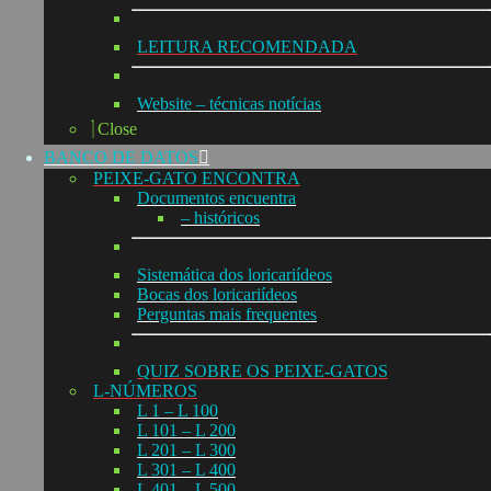
LEITURA RECOMENDADA
Website – técnicas notícias
Close
BANCO DE DATOS
PEIXE-GATO ENCONTRA
Documentos encuentra
– históricos
Sistemática dos loricariídeos
Bocas dos loricariídeos
Perguntas mais frequentes
QUIZ SOBRE OS PEIXE-GATOS
L-NÚMEROS
L 1 – L 100
L 101 – L 200
L 201 – L 300
L 301 – L 400
L 401 – L 500