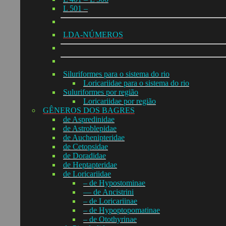
L 501 –
LDA-NÚMEROS
Siluriformes para o sistema do rio
Loricariidae para o sistema do rio
Suluriformes por região
Loricariidae por região
GÊNEROS DOS BAGRES
de Aspredinidae
de Astroblepidae
de Auchenipteridae
de Cetopsidae
de Doradidae
de Heptapteridae
de Loricariidae
– de Hypostominae
— de Ancistrini
– de Loricariinae
– de Hypoptopomatinae
– de Otothyrinae