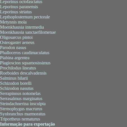
Leporinus octofasciatus
Leporinus paranensis
Leporinus striatus
Lepthoplosternum pectorale
Metynnis mola
Moenkhausia intermedia
Moenkhausia sanctaefilomenae
Oligosarcus pintoi
Osteogaster aeneus
Parodon nasus
Phalloceros caudimaculatus
Piabina argentea
Plagioscion squamosissimus
Prochilodus lineatus
Roeboides descalvadensis
Salminus hilarii
Schizodon borelli
Schizodon nasutus
Serrapinnus notomelas
Serrasalmus marginatus
Steindachnerina insculpta
Sternophygus macrurus
Synbranchus marmoratus
Triportheus nematurus
Informação para exportação