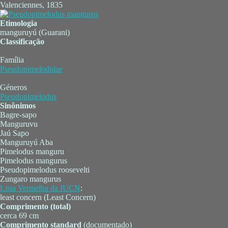
Valenciennes, 1835
Etimologia
manguruyú (Guarani)
Classificação
Família
Pseudopimelodidae
Géneros
Pseudopimelodus
Sinônimos
Bagre-sapo
Manguruvu
Jaú Sapo
Manguruyú Aba
Pimelodus manguru
Pimelodus mangurus
Pseudopimelodus roosevelti
Zungaro mangurus
Lista Vermelha da IUCN
:
least concern (Least Concern)
Comprimento (total)
cerca 69 cm
Comprimento standard
(documentado)