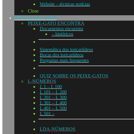
Website – técnicas notícias
Close
BANCO DE DATOS
PEIXE-GATO ENCONTRA
Documentos encuentra
– históricos
Sistemática dos loricariídeos
Bocas dos loricariídeos
Perguntas mais frequentes
QUIZ SOBRE OS PEIXE-GATOS
L-NÚMEROS
L 1 – L 100
L 101 – L 200
L 201 – L 300
L 301 – L 400
L 401 – L 500
L 501 –
LDA-NÚMEROS