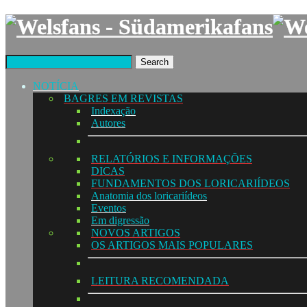
Search
NOTÍCIA
BAGRES EM REVISTAS
Indexação
Autores
RELATÓRIOS E INFORMAÇÕES
DICAS
FUNDAMENTOS DOS LORICARIÍDEOS
Anatomia dos loricariídeos
Eventos
Em digressão
NOVOS ARTIGOS
OS ARTIGOS MAIS POPULARES
LEITURA RECOMENDADA