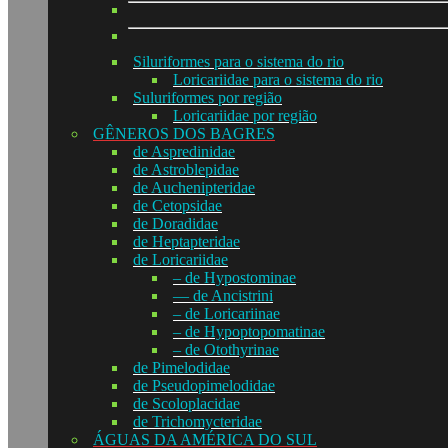
Siluriformes para o sistema do rio
Loricariidae para o sistema do rio
Suluriformes por região
Loricariidae por região
GÊNEROS DOS BAGRES
de Aspredinidae
de Astroblepidae
de Auchenipteridae
de Cetopsidae
de Doradidae
de Heptapteridae
de Loricariidae
– de Hypostominae
— de Ancistrini
– de Loricariinae
– de Hypoptopomatinae
– de Otothyrinae
de Pimelodidae
de Pseudopimelodidae
de Scoloplacidae
de Trichomycteridae
ÁGUAS DA AMÉRICA DO SUL