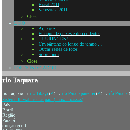
Brasil 2011
Venezuela 2011
Close
L-KO
Aquários
Estoque de peixes e descendentes
THÜRINGEN!
Um pântano ao longo do tempo …
Outras séries de fotos
Sobre mim
Close
POSTE INDICADOR
rio Taquara
rio Taquara →
rio Tibagi
(
⪪
) →
rio Paranapanema
(
⪪
) →
río Paraná
Sistema fluvial: rio Taquara ( máx. 5 passos)
País
Brazil
Região
Paraná
direção geral