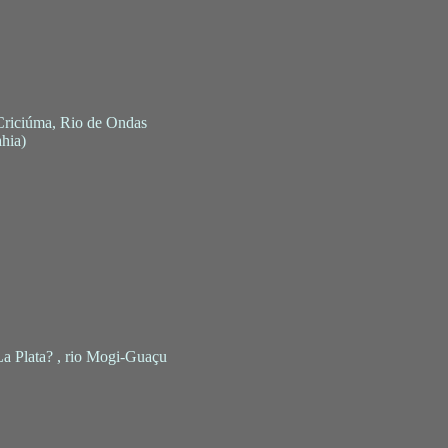
o Criciúma, Rio de Ondas
hia)
 La Plata? , rio Mogi-Guaçu