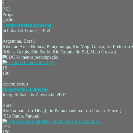
T.
(°C)
Propa
gação
Cetopsorhamdia iheringi
Schubart & Gomes, 1959
Argentina, Brazil
Ribeirao Areia Branca, Piraçununga, Rio Mogi Guaçu, rio Preto, rio S
(Minas Gerais, São Paulo, Rio Grande do Sul, Mato Grosso)
15
100
desconhecido
Hypostomus multidens
Jerep, Shibatta & Zawadzki, 2007
Brazil
Rio Taquara, rio Tibagi, rio Paranapanema-, rio Paraná- Einzug
(São Paulo, Paraná)
>25
150