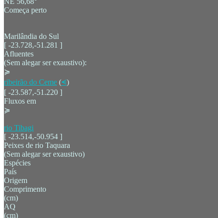
NE 56,68°
Começa perto
Marilândia do Sul
[ -23.728,-51.281 ]
Afluentes
(Sem alegar ser exaustivo):
≽
ribeirão do Ceme
(
⪪
)
[ -23.587,-51.220 ]
Fluxos em
≽
rio Tibagi
[ -23.514,-50.954 ]
Peixes de rio Taquara
(Sem alegar ser exaustivo)
Espécies
País
Origem
Comprimento
(cm)
AQ
(cm)