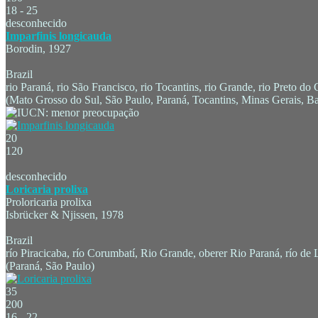
18 - 25
desconhecido
Imparfinis longicauda
Borodin, 1927
Brazil
rio Paraná, rio São Francisco, rio Tocantins, rio Grande, rio Preto d
(Mato Grosso do Sul, São Paulo, Paraná, Tocantins, Minas Gerais, Ba
20
120
desconhecido
Loricaria prolixa
Proloricaria prolixa
Isbrücker & Njissen, 1978
Brazil
río Piracicaba, río Corumbatí, Rio Grande, oberer Rio Paraná, río de
(Paraná, São Paulo)
35
200
16 - 22