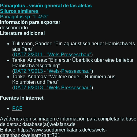
Panaqolus - visión general de las aletas
Siluros similares
Panaqolus sp. "L 453"
Información para exportar
desconocido
Literatura adicional
Tüllmann, Sandor: "Ein aquaristisch neuer Harnischwels
aus Peru"
(
DATZ 2/2011 - "Wels-Presseschau"
)
Tanke, Andreas: "Ein erster Überblick über eine beliebte
Harnischwelsgattung"
(
DATZ 7/2013 - "Wels-Presseschau"
)
Tanke, Andreas: "Weitere neue L-Nummern aus
Kolumbien und Peru"
(
DATZ 8/2013 - "Wels-Presseschau"
)
Fuentes in internet
PCF
Ayúdenos con
su
imagen e información para completar la base
de datos.: database(at)welsfans.de
Enlace: https://www.suedamerikafans.de/es/wels-
datenbank/welsart/?art=731