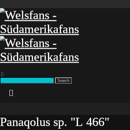
Search
Panaqolus sp. "L 466"