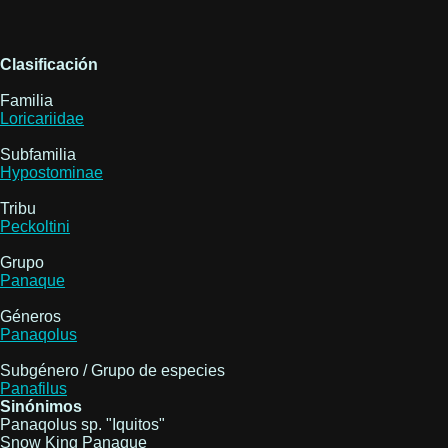
Clasificación
Familia
Loricariidae
Subfamilia
Hypostominae
Tribu
Peckoltini
Grupo
Panaque
Géneros
Panaqolus
Subgénero / Grupo de especies
Panafilus
Sinónimos
Panaqolus sp. "Iquitos"
Snow King Panaque