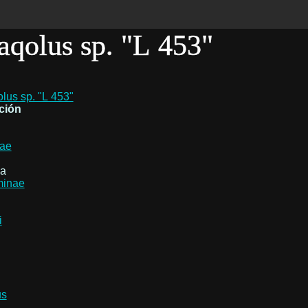
aqolus sp. "L 453"
ación
dae
ia
minae
i
us