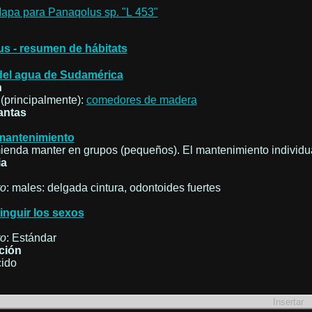
s - resumen de hábitats
del agua de Sudamérica
n
 (principalmente):
comedores de madera
antas
mantenimiento
enda manter en grupos (pequeños). El mantenimiento individua
ia
ro
: males: delgada cintura, odontoides fuertes
tinguir los sexos
ro
: Estándar
ción
ido