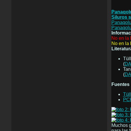
Panaqolu
Siluros s
Panaqolu
Panaqolu
Informac
No en la 
No en la 
Literatur
Tül
(
DA
Tan
(
DA
Fuentes i
Tül
PC
Muchos g
para las 