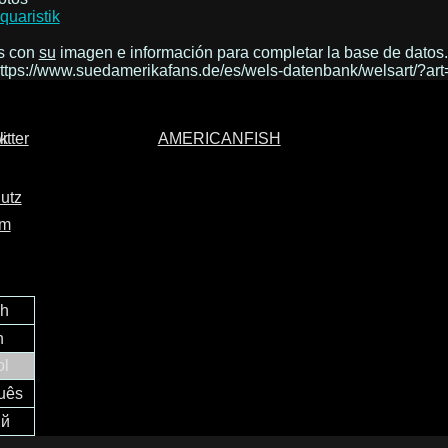
quaristik
s con
su
imagen e información para completar la base de datos.
https://www.suedamerikafans.de/es/wels-datenbank/welsart/?ar
AMERICANFISH
utz
um
ch
h
ol
uês
ий