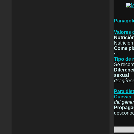
Panaqolu
Valores 
Nutrició
Nutrición
Come pl
si
Tipo de 
Se recomi
Diferenc
sexual
del géne
Para dis
Cuevas
del géne
Propaga
desconoc