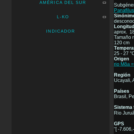
AMÉRICA DEL SUR
Subgéner
Panafilus
Sinónim
L-KO
desconoc
Longitud 
INDICADOR
aprox. 1
Tamaño r
120 cm
Tempera
25 - 27 °
Origen
rio Môa =
Región
Ucayali, 
Países
Brasil, P
Sistema f
Rio Juru
GPS
˜[ -7.606,