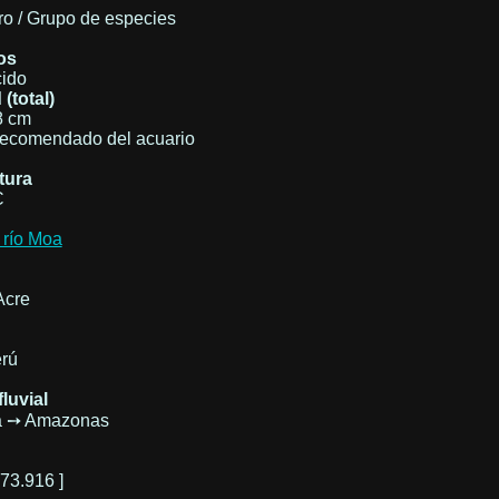
o / Grupo de especies
os
ido
(total)
8 cm
ecomendado del acuario
tura
C
 río Moa
Acre
erú
luvial
á ➙ Amazonas
-73.916 ]