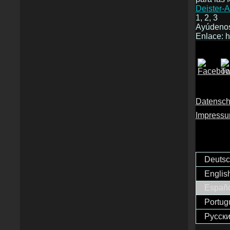
Deister-A
1, 2, 3
Ayúdeno
Enlace: 
Datensch
Impress
Deuts
Englis
Españ
Portug
Русск