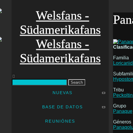
Pan
Clasific
Familia
Loricarii
Subfamil
Hyposto
Search
Tribu
NUEVAS
Peckoltin
Grupo
BASE DE DATOS
Panaque
REUNIÓNES
Géneros
Panaqol