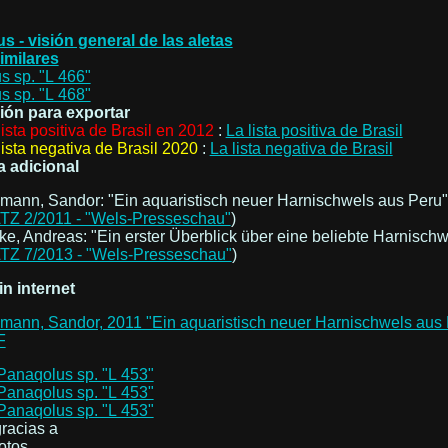
s - visión general de las aletas
imilares
s sp. "L 466"
s sp. "L 468"
ión para exportar
lista positiva de Brasil en 2012
:
La lista positiva de Brasil
lista negativa de Brasil 2020
:
La lista negativa de Brasil
a adicional
lmann, Sandor: "Ein aquaristisch neuer Harnischwels aus Peru"
TZ 2/2011 - "Wels-Presseschau"
)
ke, Andreas: "Ein erster Überblick über eine beliebte Harnisch
TZ 7/2013 - "Wels-Presseschau"
)
n internet
lmann, Sandor, 2011 "Ein aquaristisch neuer ­Harnischwels aus
F
racias a
fotos