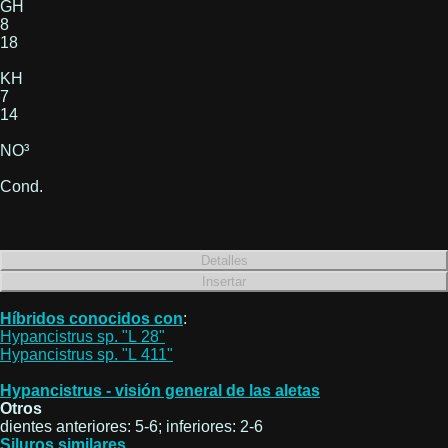
GH
8
18
KH
7
14
NO³
Cond.
Híbridos conocidos con
:
Hypancistrus sp. "L 28"
Hypancistrus sp. "L 411"
Hypancistrus - visión general de las aletas
Otros
dientes anteriores: 5-6; inferiores: 2-6
Siluros similares