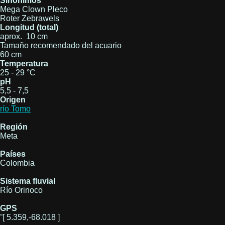
Sinónimos
Mega Clown Pleco
Roter Zebrawels
Longitud (total)
aprox. 10 cm
Tamaño recomendado del acuario
60 cm
Temperatura
25 - 29 °C
pH
5,5 - 7,5
Origen
río Tomo
Región
Meta
Países
Colombia
Sistema fluvial
Río Orinoco
GPS
˜[ 5.359,-68.018 ]