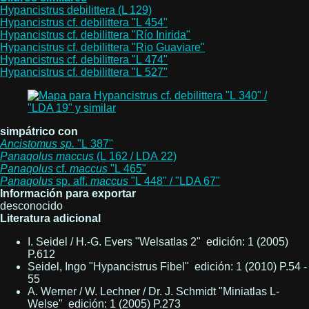
Hypancistrus debilittera (L 129)
Hypancistrus cf. debilittera "L 454"
Hypancistrus cf. debilittera "Río Inirida"
Hypancistrus cf. debilittera "Rio Guaviare"
Hypancistrus cf. debilittera "L 474"
Hypancistrus cf. debilittera "L 527"
simpátrico con
Ancistomus
sp.
"L 387"
Panaqolus
maccus
(L 162 / LDA 22)
Panaqolus
cf.
maccus
"L 465"
Panaqolus
sp. aff.
maccus
"L 448" / "LDA 67"
Información para exportar
desconocido
Literatura adicional
I. Seidel / H.-G. Evers "Welsatlas 2" edición: 1 (2005)
P.612
Seidel, Ingo "Hypancistrus Fibel" edición: 1 (2010) P.54 -
55
A. Werner / W. Lechner / Dr. J. Schmidt "Miniatlas L-
Welse" edición: 1 (2005) P.273