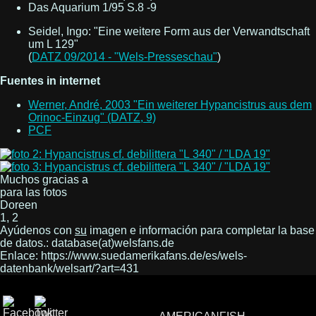
Das Aquarium 1/95 S.8 -9
Seidel, Ingo: "Eine weitere Form aus der Verwandtschaft
um L 129"
(
DATZ 09/2014 - "Wels-Presseschau"
)
Fuentes in internet
Werner, André, 2003 "Ein weiterer Hypancistrus aus dem
Orinoc-Einzug" (DATZ, 9)
PCF
Muchos gracias a
para las fotos
Doreen
1, 2
Ayúdenos con
su
imagen e información para completar la base
de datos.: database(at)welsfans.de
Enlace: https://www.suedamerikafans.de/es/wels-
datenbank/welsart/?art=431