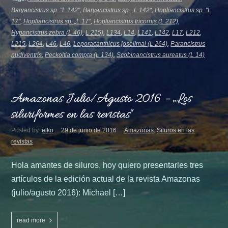
Baryancistrus sp. "L 142"
,
Baryancistrus sp. „L 142“
,
Hopliancistrus sp. "L
17"
,
Hopliancistrus sp. „L 17“
,
Hopliancistrus tricornis (L 212)
,
Hypancistrus zebra (L 46)
,
L 215)
,
L134
,
L14
,
L141
,
L142
,
L17
,
L212
,
L215
,
L264
,
L46
,
L46
,
Leporacanthicus joselimai (L 264)
,
Parancistrus
nudiventris
,
Peckoltia compta (L 134)
,
Scobinancistrus aureatus (L 14)
Amazonas Julio/Agusto 2016 – „Los
siluriformes en las revistas“
Posted by
elko
29 de junio de 2016
Amazonas
,
Siluros en las
revistas
Hola amantes de siluros, hoy quiero presentarles tres
artículos de la edición actual de la revista Amazonas
(julio/agusto 2016): Michael […]
read more