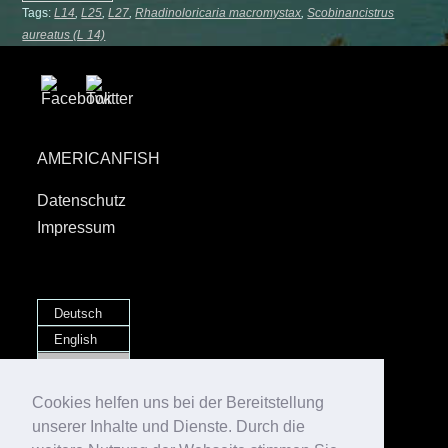
Tags:
L14
,
L25
,
L27
,
Rhadinoloricaria macromystax
,
Scobinancistrus
aureatus (L 14)
AMERICANFISH
Datenschutz
Impressum
Deutsch
English
Español
Português
Cookies helfen uns bei der Bereitstellung
unserer Inhalte und Dienste. Durch die