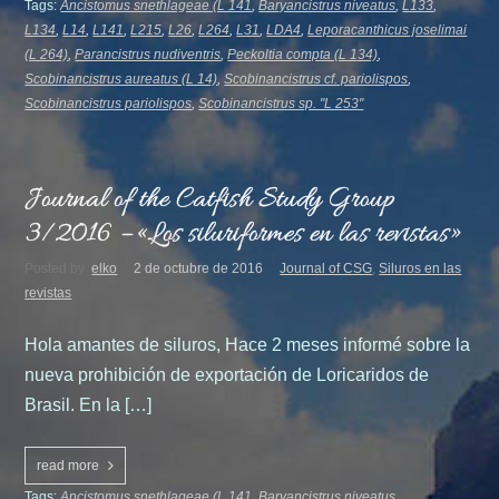
Tags:
Ancistomus snethlageae (L 141
,
Baryancistrus niveatus
,
L133
,
L134
,
L14
,
L141
,
L215
,
L26
,
L264
,
L31
,
LDA4
,
Leporacanthicus joselimai
(L 264)
,
Parancistrus nudiventris
,
Peckoltia compta (L 134)
,
Scobinancistrus aureatus (L 14)
,
Scobinancistrus cf. pariolispos
,
Scobinancistrus pariolispos
,
Scobinancistrus sp. "L 253"
Journal of the Catfish Study Group
3/2016 – «Los siluriformes en las revistas»
Posted by
elko
2 de octubre de 2016
Journal of CSG
,
Siluros en las
revistas
Hola amantes de siluros, Hace 2 meses informé sobre la
nueva prohibición de exportación de Loricaridos de
Brasil. En la […]
read more
Tags:
Ancistomus snethlageae (L 141
,
Baryancistrus niveatus
,