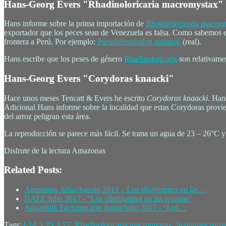
Hans-Georg Evers "Rhadinoloricaria macromystax"
Hans informe sobre la prima importación de
Rhadinoloricaria macrom
exportador que los peces sean de Venezuela es falsa. Como sabemos 
frontera a Perú. Por ejemplo:
Pseudohemiodon apitanos
(real).
Hans escribe que los peses de género
Rhadinoloricaria
son relativame
Hans-Georg Evers "Corydoras knaacki"
Hace unos meses Tencatt & Evers he escrito
Corydoras knaacki
. Han
Adicional Hans informe sobre la localidad que estas Corydoras provien
del arroz peligran esta área.
La reproducción se parece más fácil. Se toma un agua de 23 – 26°C 
Disfrute de la lectura Amazonas
Related Posts:
Amazonas Julio/Agosto 2015 – Los siluriformes en las…
DATZ Julio 2017 - “Los siluriformes en las revistas”
Aquaristik Fachmagazin Junio/Julio 2017 - “Los…
Tags:
L14
,
L25
,
L27
,
Rhadinoloricaria macromystax
,
Scobinancistrus