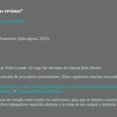
s revistas“
s en las revistas
ta Amazonas (julio/agusto 2016):
n la Volta Grande. El viaje fue afectado de represa Belo Monte.
sentación de pescadores profesionales. Ellos capturaron muchas loricarid
trus zebra
(L 46)
,
Ancistrus ranunculus
(L 34)
,
Scobinancistrus aureat
tissimus
y
Leporacanthicus heterodon
.
a de energía tomó el pelo los autóctonos, para que se hubiera construi
uchos trabajadores seguirán adelante y la mina de oro surgirá y destruirá