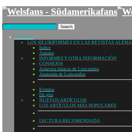
Search
NUEVAS
LOS SILURIFORMES EN LAS REVISTAS ALEM
Índice
Autores
INFORMES Y OTRA INFORMACIÓN
CONSEJOS
Aspectos básicos de Loricaridos
Anatomía de Loricaridos
Eventos
De gira
NUEVOS ARTÍCULOS
LOS ARTÍCULOS MÁS POPULARES
LECTURA RECOMENDADA