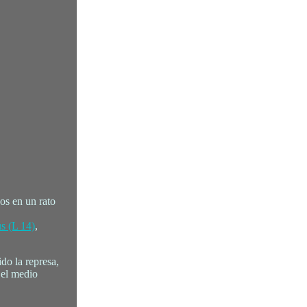
os en un rato
us
(L 14)
,
do la represa,
 el medio