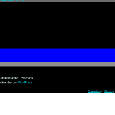
üdamerikafans – Welsfans
räsentiert von
WordPress
Verwaltung
|
Sitemap