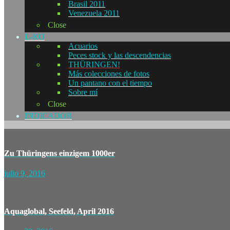
Brasil 2011
Venezuela 2011
Close
L-KO
Acuarios
Peces stock y las descendencias
THÜRINGEN!
Más colecciones de fotos
Un pantano con el tiempo
Sobre mí
Close
INDICADOR
Zu Thüringens einzigem 1000er
julio 9, 2016
Aquaglobal, Seefeld, April 2016