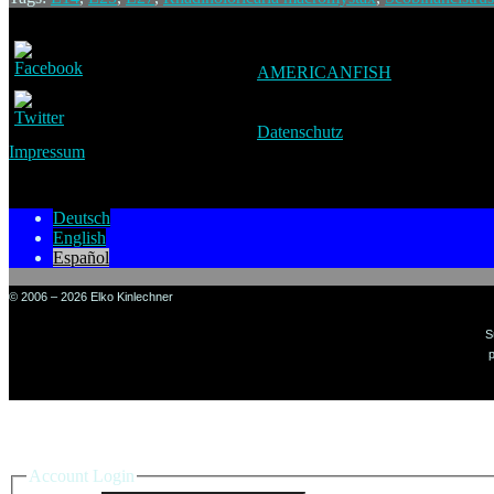
AMERICANFISH
Datenschutz
Impressum
Deutsch
English
Español
© 2006 – 2026 Elko Kinlechner
S
p
Sign in to your account
Account Login