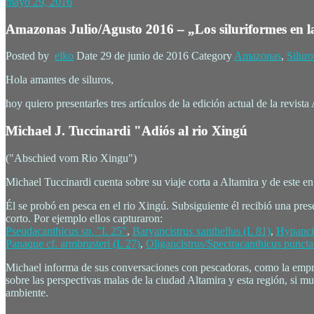
mayo 29, 2016
Amazonas Julio/Agusto 2016 – „Los siluriformes en la
Posted by
elko
Date
29 de junio de 2016
Category
Amazonas
,
Siluro
Hola amantes de siluros,
hoy quiero presentarles tres artículos de la edición actual de la revis
Michael J. Tuccinardi "Adiós al rio Xingú
("Abschied vom Rio Xingu")
Michael Tuccinardi cuenta sobre su viaje corta a Altamira y de este e
Él se probó en pesca en el rio Xingú. Subsiguiente él recibió una pre
corto. Por ejemplo ellos capturaron:
Pseudacanthicus
sp. "L 25"
,
Baryancistrus xanthellus
(L 81)
,
Hypancis
Panaque
cf.
armbrusteri
(L 27)
,
Oligancistrus
/
Spectracanthicus puncta
Michael informa de sus conversaciones con pescadoras, como la empres
sobre las perspectivas malas de la ciudad Altamira y esta región, si m
ambiente.