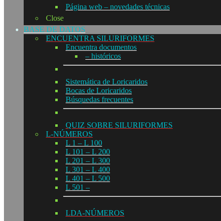
Página web – novedades técnicas
Close
BASE DE DATOS
ENCUENTRA SILURIFORMES
Encuentra documentos
– históricos
Sistemática de Loricaridos
Bocas de Loricaridos
Búsquedas frecuentes
QUIZ SOBRE SILURIFORMES
L-NÚMEROS
L 1 – L 100
L 101 – L 200
L 201 – L 300
L 301 – L 400
L 401 – L 500
L 501 –
LDA-NÚMEROS