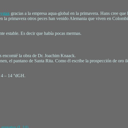
ystax
gracias a la empresa aqua-global en la primavera. Hans cree que 
en la primavera otros peces han venido Alemania que viven en Colombi
nte estable. Es decir que había pocas mermas.
s encomié la obra de Dr. Joachim Knaack.
en, el pantano de Santa Rita. Como él escribe la prospección de oro ile
y 4 – 14 °dGH.
 aureatus (L 14)