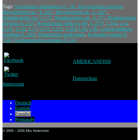
Tags:
Ancistomus snethlageae (L 141
,
Baryancistrus niveatus
,
Baryancistrus sp. "L 142"
,
Baryancistrus sp. „L 142“
,
Hopliancistrus sp. "L 17"
,
Hopliancistrus sp. „L 17“
,
Hopliancistrus
tricornis (L 212)
,
Hypancistrus zebra (L 46)
,
L 215)
,
L134
,
L14
,
L141
,
L142
,
L17
,
L212
,
L215
,
L264
,
L46
,
L46
,
Leporacanthicus
joselimai (L 264)
,
Parancistrus nudiventris
,
Peckoltia compta (L
134)
,
Scobinancistrus aureatus (L 14)
AMERICANFISH
Datenschutz
Impressum
Deutsch
English
Español
Português
© 2006 – 2026 Elko Kinlechner