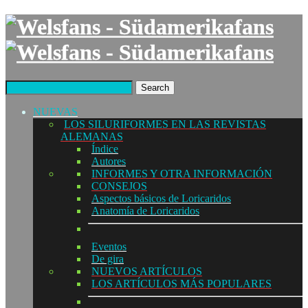
Search
NUEVAS
LOS SILURIFORMES EN LAS REVISTAS
ALEMANAS
Índice
Autores
INFORMES Y OTRA INFORMACIÓN
CONSEJOS
Aspectos básicos de Loricaridos
Anatomía de Loricaridos
Eventos
De gira
NUEVOS ARTÍCULOS
LOS ARTÍCULOS MÁS POPULARES