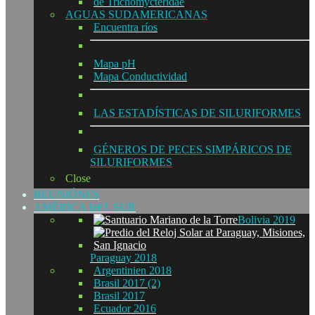
de Trichomycteridae
AGUAS SUDAMERICANAS
Encuentra ríos
Mapa pH
Mapa Conductividad
LAS ESTADÍSTICAS DE SILURIFORMES
GÉNEROS DE PECES SIMPÁRICOS DE
SILURIFORMES
Close
REUNIÓNES
AMÉRICA DEL SUR
Bolivia 2019
Paraguay 2018
Argentinien 2018
Brasil 2017 (2)
Brasil 2017
Ecuador 2016