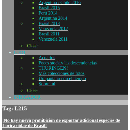
Argentina / Chile 2016
Brasil 2015
Perú 2014
Argentina 2014
Brasil 2013
Venezuela 2012
Brasil 2011
Venezuela 2011
Close
L-KO
Acuarios
Peces stock y las descendencias
THÜRINGEN!
Más colecciones de fotos
Un pantano con el tiempo
Sobre mí
Close
INDICADOR
Tag: L215
¡No hay nueva prohibición de exportar adicional especies de
Loricariidae de Brasil!