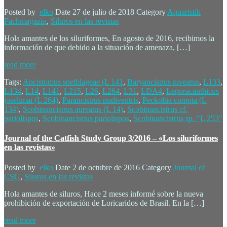
Posted by
elko
Date
27 de julio de 2018
Category
Aquaristik
Fachmagazin
,
Siluros en las revistas
Hola amantes de los siluriformes, En agosto de 2016, recibimos la
información de que debido a la situación de amenaza, […]
read more
Tags:
Ancistomus snethlageae (L 141
,
Baryancistrus niveatus
,
L133
,
L134
,
L14
,
L141
,
L215
,
L26
,
L264
,
L31
,
LDA4
,
Leporacanthicus
joselimai (L 264)
,
Parancistrus nudiventris
,
Peckoltia compta (L
134)
,
Scobinancistrus aureatus (L 14)
,
Scobinancistrus cf.
pariolispos
,
Scobinancistrus pariolispos
,
Scobinancistrus sp. "L 253"
Journal of the Catfish Study Group 3/2016 – «Los siluriformes
en las revistas»
Posted by
elko
Date
2 de octubre de 2016
Category
Journal of
CSG
,
Siluros en las revistas
Hola amantes de siluros, Hace 2 meses informé sobre la nueva
prohibición de exportación de Loricaridos de Brasil. En la […]
read more