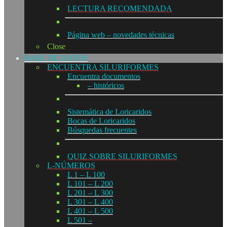
LECTURA RECOMENDADA
Página web – novedades técnicas
Close
BASE DE DATOS
ENCUENTRA SILURIFORMES
Encuentra documentos
– históricos
Sistemática de Loricaridos
Bocas de Loricaridos
Búsquedas frecuentes
QUIZ SOBRE SILURIFORMES
L-NÚMEROS
L 1 – L 100
L 101 – L 200
L 201 – L 300
L 301 – L 400
L 401 – L 500
L 501 –