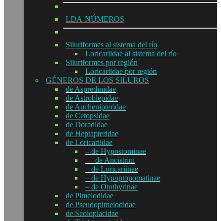
LDA-NÚMEROS
Siluriformes al sistema del río
Loricariidae al sistema del río
Siluriformes por región
Loricariidae por región
GÉNEROS DE LOS SILUROS
de Aspredinidae
de Astroblepidae
de Auchenipteridae
de Cetopsidae
de Doradidae
de Heptapteridae
de Loricariidae
– de Hypostominae
— de Ancistrini
– de Loricariinae
– de Hypoptopomatinae
– de Otothyrinae
de Pimelodidae
de Pseudopimelodidae
de Scoloplacidae