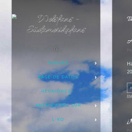
Ta
A
Po
NUEVAS
Ha
20
BASE DE DATOS
r
REUNIÓNES
Hyp
AMÉRICA DEL SUR
¡N
L-KO
Po