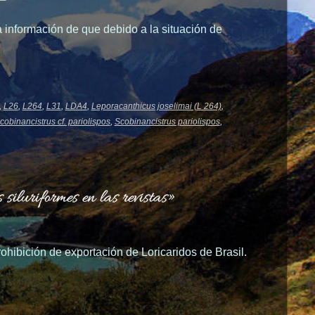
a información de que debido a la situación de
,
L26
,
L264
,
L31
,
LDA4
,
Leporacanthicus joselimai (L 264)
,
cobinancistrus cf. pariolispos
,
Scobinancistrus pariolispos
,
iluriformes en las revistas»
hibición de exportación de Loricaridos de Brasil.