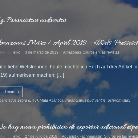
g: Parancistrus nudiventris
mazonas März / April 2019 – «Wels-Pressesc
sted by
elko
3 de marzo de 2019
Amazonas
,
Siluros en las revistas
llo liebe Welsfreunde, heute möchte ich Euch auf drei Artikel 
19) aufmerksam machen: […]
ead more
ancistrus zebra (L 46)
,
Mata Atlântica
,
Parancistrus nudiventris
,
Scleromystax
o hay nueva prohibición de exportar adicional espec
sted by
elko
27 de julio de 2018
Aquaristik Fachmagazin
,
Siluros en las revist