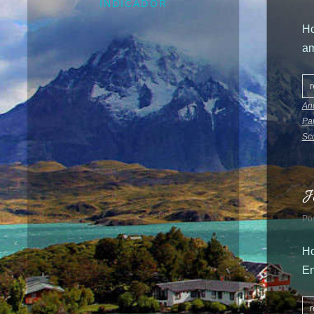
INDICADOR
Ho
am
r
An
Par
Sco
J
Po
Ho
En
r