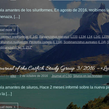
la amantes de los siluriformes, En agosto de 2016, recibimos l
enaza, […]
ead more
cistomus snethlageae (L 141
,
Baryancistrus niveatus
,
L133
,
L134
,
L14
,
L141
,
L215
ancistrus nudiventris
,
Peckoltia compta (L 134)
,
Scobinancistrus aureatus (L 14)
,
S
binancistrus sp. "L 253"
ournal of the Catfish Study Group 3/2016 – «Los s
sted by
elko
2 de octubre de 2016
Journal of CSG
,
Siluros en las revistas
la amantes de siluros, Hace 2 meses informé sobre la nueva pro
 la […]
ead more