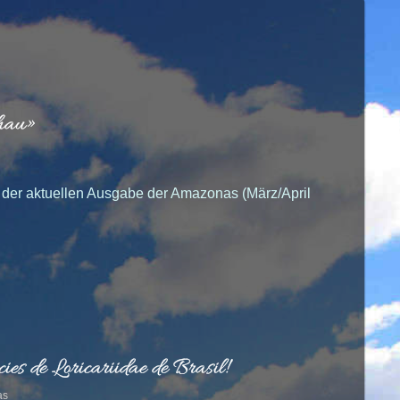
hau»
in der aktuellen Ausgabe der Amazonas (März/April
ies de Loricariidae de Brasil!
as