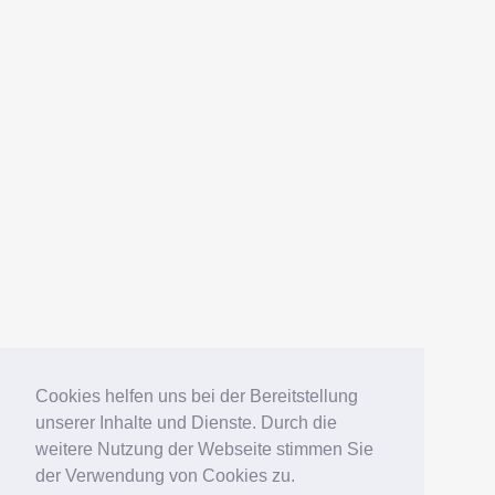
AMERICANFISH
Datenschutz
Impressum
Deutsch
English
Español
Português
Русский
Cookies helfen uns bei der Bereitstellung
unserer Inhalte und Dienste. Durch die
weitere Nutzung der Webseite stimmen Sie
© 2006 – 2026 Elko Kinlechner
der Verwendung von Cookies zu.