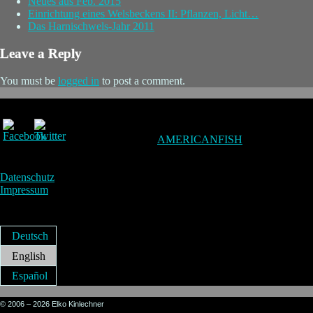
Neues aus Feb. 2015
Einrichtung eines Welsbeckens II: Pflanzen, Licht…
Das Harnischwels-Jahr 2011
Leave a Reply
You must be
logged in
to post a comment.
AMERICANFISH
Datenschutz
Impressum
Deutsch
English
Español
© 2006 – 2026 Elko Kinlechner