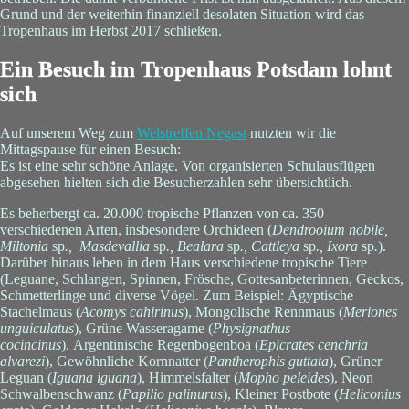
Grund und der weiterhin finanziell desolaten Situation wird das
Tropenhaus im Herbst 2017 schließen.
Ein Besuch im Tropenhaus Potsdam lohnt
sich
Auf unserem Weg zum
Welstreffen Negast
nutzten wir die
Mittagspause für einen Besuch:
Es ist eine sehr schöne Anlage. Von organisierten Schulausflügen
abgesehen hielten sich die Besucherzahlen sehr übersichtlich.
Es beherbergt ca. 20.000 tropische Pflanzen von ca. 350
verschiedenen Arten, insbesondere Orchideen (
Dendrooium nobile,
Miltonia
sp
., Masdevallia
sp
., Bealara
sp
., Cattleya
sp
., Ixora
sp
.
).
Darüber hinaus leben in dem Haus verschiedene tropische Tiere
(Leguane, Schlangen, Spinnen, Frösche, Gottesanbeterinnen, Geckos,
Schmetterlinge und diverse Vögel. Zum Beispiel: Ägyptische
Stachelmaus (
Acomys cahirinus
), Mongolische Rennmaus (
Meriones
unguiculatus
), Grüne Wasseragame (
Physignathus
cocincinus
), Argentinische Regenbogenboa (
Epicrates cenchria
alvarezi
), Gewöhnliche Kornnatter (
Pantherophis guttata
), Grüner
Leguan (
Iguana iguana
), Himmelsfalter (
Mopho peleides
), Neon
Schwalbenschwanz (
Papilio palinurus
), Kleiner Postbote (
Heliconius