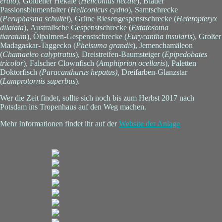
erato
), Goldener Hekale (
Heliconius hecale
), Blauer
Passionsblumenfalter (
Heliconicus cydno
), Samtschrecke
(
Peruphasma schultei
), Grüne Riesengespenstschrecke (
Heteropteryx
dilatata
), Australische Gespenstschrecke (
Extatosoma
tiaratum
), Ölpalmen-Gespenstschrecke (
Eurycantha insularis
), Großer
Madagaskar-Taggecko (
Phelsuma grandis
), Jemenchamäleon
(
Chamaeleo calyptratus
), Dreistreifen-Baumsteiger (
Epipedobates
tricolor
), Falscher Clownfisch (
Amphiprion ocellaris
), Paletten
Doktorfisch
(Paracanthurus hepatus),
Dreifarben-Glanzstar
(
Lamprotornis superbus
).
Wer die Zeit findet, sollte sich noch bis zum Herbst 2017 nach
Potsdam ins Tropenhaus auf den Weg machen.
Mehr Informationen findet ihr auf der
Website der Anlage