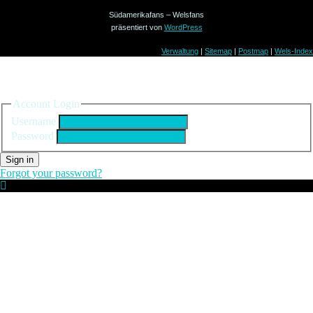
Südamerikafans – Welsfans
präsentiert von
WordPress
Verwaltung
|
Sitemap
|
Postmap
|
Wels-Index
Sign in to your account
Account Login
Username
Password
Sign in
Forgot your password?