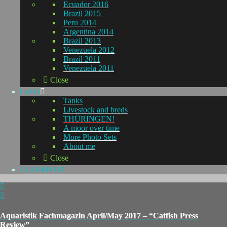
Ecuador 2016
Brazil 2015
Peru 2014
Argentina 2014
Brazil 2013
Venezuela 2012
Brazil 2011
Venezuela 2011
Close
L-KO
Tanks
Livestock and breds
THÜRINGEN!
A moor over time
More Photo Sets
About me
Close
GUIDEPOST
Aquaristik Fachmagazin April/May 2017 – “Catfish Press
Review”