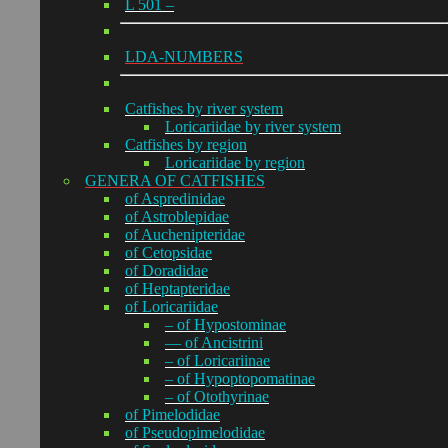
L 501 –
LDA-NUMBERS
Catfishes by river system
Loricariidae by river system
Catfishes by region
Loricariidae by region
GENERA OF CATFISHES
of Aspredinidae
of Astroblepidae
of Auchenipteridae
of Cetopsidae
of Doradidae
of Heptapteridae
of Loricariidae
– of Hypostominae
— of Ancistrini
– of Loricariinae
– of Hypoptopomatinae
– of Otothyrinae
of Pimelodidae
of Pseudopimelodidae