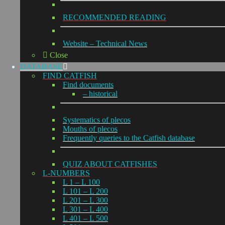
RECOMMENDED READING
Website – Technical News
Close
DATABASE
FIND CATFISH
Find documents
– historical
Systematics of plecos
Mouths of plecos
Frequently queries to the Catfish database
QUIZ ABOUT CATFISHES
L-NUMBERS
L 1 – L 100
L 101 – L 200
L 201 – L 300
L 301 – L 400
L 401 – L 500