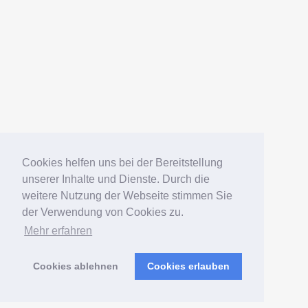
AMERICANFISH
Datenschutz
Impressum
Deutsch
English
Español
Cookies helfen uns bei der Bereitstellung
unserer Inhalte und Dienste. Durch die
weitere Nutzung der Webseite stimmen Sie
© 2006 – 2026 Elko Kinlechner
der Verwendung von Cookies zu.
Mehr erfahren
Südamerikafans – Welsfans
präsentiert von
WordPress
Cookies ablehnen
Cookies erlauben
Verwaltung
|
Sitemap
|
Postmap
|
Wels-Index