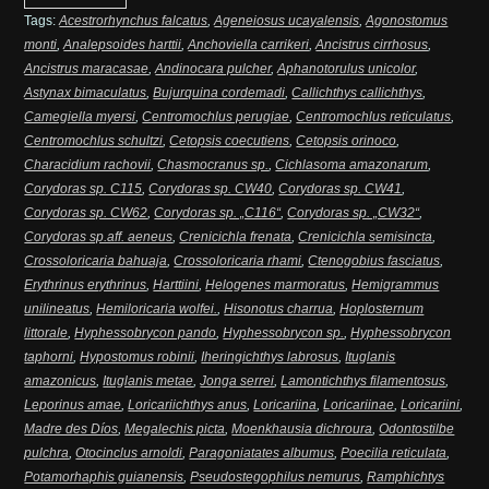
Tags:
Acestrorhynchus falcatus
,
Ageneiosus ucayalensis
,
Agonostomus
monti
,
Analepsoides harttii
,
Anchoviella carrikeri
,
Ancistrus cirrhosus
,
Ancistrus maracasae
,
Andinocara pulcher
,
Aphanotorulus unicolor
,
Astynax bimaculatus
,
Bujurquina cordemadi
,
Callichthys callichthys
,
Camegiella myersi
,
Centromochlus perugiae
,
Centromochlus reticulatus
,
Centromochlus schultzi
,
Cetopsis coecutiens
,
Cetopsis orinoco
,
Characidium rachovii
,
Chasmocranus sp.
,
Cichlasoma amazonarum
,
Corydoras sp. C115
,
Corydoras sp. CW40
,
Corydoras sp. CW41
,
Corydoras sp. CW62
,
Corydoras sp. „C116“
,
Corydoras sp. „CW32“
,
Corydoras sp.aff. aeneus
,
Crenicichla frenata
,
Crenicichla semisincta
,
Crossoloricaria bahuaja
,
Crossoloricaria rhami
,
Ctenogobius fasciatus
,
Erythrinus erythrinus
,
Harttiini
,
Helogenes marmoratus
,
Hemigrammus
unilineatus
,
Hemiloricaria wolfei.
,
Hisonotus charrua
,
Hoplosternum
littorale
,
Hyphessobrycon pando
,
Hyphessobrycon sp.
,
Hyphessobrycon
taphorni
,
Hypostomus robinii
,
Iheringichthys labrosus
,
Ituglanis
amazonicus
,
Ituglanis metae
,
Jonga serrei
,
Lamontichthys filamentosus
,
Leporinus amae
,
Loricariichthys anus
,
Loricariina
,
Loricariinae
,
Loricariini
,
Madre des Díos
,
Megalechis picta
,
Moenkhausia dichroura
,
Odontostilbe
pulchra
,
Otocinclus arnoldi
,
Paragoniatates albumus
,
Poecilia reticulata
,
Potamorhaphis guianensis
,
Pseudostegophilus nemurus
,
Ramphichtys