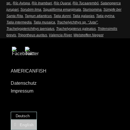
sp.
,
Río Avispa
,
Río Inambari
,
Río Quarai
,
Río Tucaarembó
,
Satanoperca
jurupari
,
Sorubim lima
,
Squaliforma emarginata
,
Sturisomina
,
Sümpfe bei
Santa Rita
,
Tarpun atlanticus
,
Tatia dunni
,
Tatia galaxias
,
Tatia gyrina
,
Tatia intermedia
,
Tatia musaica
,
Trachelyichthys sp. “Jutai”
,
Trachelyopterichthys taeniatus
,
Trachelyopterus galeatus
,
Tridensimilis
brevis
,
Triportheus auritus
,
Valencia River
,
Welstreffen Negast
AMERICANFISH
Datenschutz
Impressum
Deutsch
English