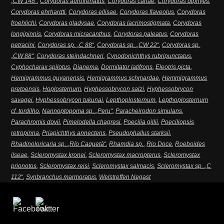
„CW 148“
,
Corydoras aurofrenatus
,
Corydoras carlae
,
Corydoras diphyes
,
Corydoras ehrhardti
,
Corydoras ellisae
,
Corydoras flaveolus
,
Corydoras
froehlichi
,
Corydoras gladysae
,
Corydoras lacrimostigmata
,
Corydoras
longipinnis
,
Corydoras micracanthus
,
Corydoras paleatus
,
Corydoras
petracini
,
Corydoras sp. „C 88“
,
Corydoras sp. „CW 22“
,
Corydoras sp.
„CW 88“
,
Corydoras steindachneri
,
Cynodonichthys rubripunctatus
,
Cyphocharax spilotus
,
Dianema
,
Dormitator latifrons
,
Eleotris picta
,
Hemigrammus guyanensis
,
Hemigrammus schmardae
,
Hemmigrammus
pretoensis
,
Hoplosternum
,
Hyphessobrycon salzi
,
Hyphessobrycon
savagei
,
Hyphessobrycon tukunai
,
Lepthoplosternum
,
Lepthoplosternum
cf. tordilho
,
Nannoptopoma sp. „Peru“
,
Paracheirodon simulans
,
Parachromis dovii
,
Pimelodella chagresi
,
Poecilia gillii
,
Poeciliopsis
retropinna
,
Priapichthys annectens
,
Pseudophallus starksii
,
Rhadinoloricaria sp. „Río Caquetá“
,
Rhamdia sp.
,
Rio Doce
,
Roeboides
ilseae
,
Scleromystax kronei
,
Scleromystax macropterus
,
Scleromystax
prionotos
,
Scleromystax reisi
,
Scleromystax salmacis
,
Scleromystax sp. „C
112“
,
Synbranchus marmoratus
,
Welstreffen Negast