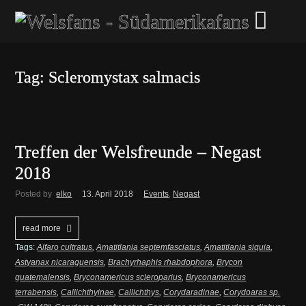
Tag: Scleromystax salmacis
Treffen der Welsfreunde – Negast
2018
Posted by
elko
13. April 2018
Events
,
Negast
read more
Tags:
Alfaro cultratus
,
Amatitlania septemfasciatus
,
Amatitlania siquia
,
Astyanax nicaraguensis
,
Brachyrhaphis rhabdophora
,
Brycon
guatemalensis
,
Bryconamericus scleroparius
,
Bryconamericus
terrabensis
,
Callichthyinae
,
Callichthys
,
Corydaradinae
,
Corydoaras sp.