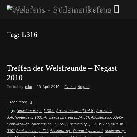
Tag: L316
Treffen der Welsfreunde – Negast
2010
Posted by
elko
18. April 2010
Events
,
Negast
read more
Tags:
Ancistomus sp. „L 387“
,
Ancistrus claro (LDA 8)
,
Ancistrus
dolichopterus (L 183)
,
Ancistrus pirareta (LDA 53)
,
Ancistrus sp. „Gelb-
Schwarzauge
,
Ancistrus sp. „L 159“
,
Ancistrus sp. „L 213“
,
Ancistrus sp. „L
309“
,
Ancistrus sp. „L 71“
,
Ancistrus sp. „Puerto Ayacucho“
,
Ancistrus sp.