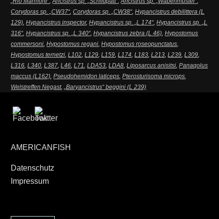
„Rio Marmore“
,
Ancistrus sp. „Schildpatt“
,
Ancistrus sp. „Wabenmuster“
,
Corydoras sp. „CW37“
,
Corydoras sp. „CW38“
,
Hypancistrus debilittera (L
129)
,
Hypancistrus inspector
,
Hypancistrus sp. „L 174“
,
Hypancistrus sp. „L
316“
,
Hypancistrus sp. „L 340“
,
Hypancistrus zebra (L 46)
,
Hypostomus
commersoni
,
Hypostomus regani
,
Hypostomus roseopunctatus
,
Hypostomus ternetzi
,
L102
,
L129
,
L159
,
L174
,
L183
,
L213
,
L239
,
L309
,
L316
,
L340
,
L387
,
L46
,
L71
,
LDA53
,
LDA8
,
Liposarcus anisitsi
,
Panaqolus
maccus (L162)
,
Pseudohemidon laticeps
,
Pterosturisoma microps
,
Welstreffen Negast
,
„Baryancistrus“ beggini (L 239)
AMERICANFISH
Datenschutz
Impressum