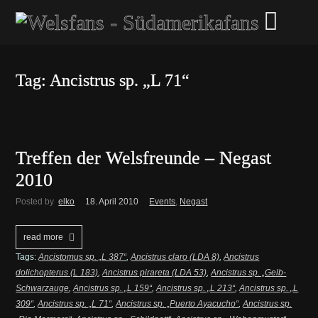
Tag: Ancistrus sp. „L 71“
Treffen der Welsfreunde – Negast
2010
Posted by
elko
18. April 2010
Events
,
Negast
read more
Tags:
Ancistomus sp. „L 387“
,
Ancistrus claro (LDA 8)
,
Ancistrus
dolichopterus (L 183)
,
Ancistrus pirareta (LDA 53)
,
Ancistrus sp. „Gelb-
Schwarzauge
,
Ancistrus sp. „L 159“
,
Ancistrus sp. „L 213“
,
Ancistrus sp. „L
309“
,
Ancistrus sp. „L 71“
,
Ancistrus sp. „Puerto Ayacucho“
,
Ancistrus sp.