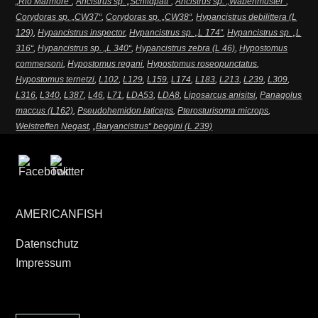
„Rio Marmore“
,
Ancistrus sp. „Schildpatt“
,
Ancistrus sp. „Wabenmuster“
,
Corydoras sp. „CW37“
,
Corydoras sp. „CW38“
,
Hypancistrus debilittera (L
129)
,
Hypancistrus inspector
,
Hypancistrus sp. „L 174“
,
Hypancistrus sp. „L
316“
,
Hypancistrus sp. „L 340“
,
Hypancistrus zebra (L 46)
,
Hypostomus
commersoni
,
Hypostomus regani
,
Hypostomus roseopunctatus
,
Hypostomus ternetzi
,
L102
,
L129
,
L159
,
L174
,
L183
,
L213
,
L239
,
L309
,
L316
,
L340
,
L387
,
L46
,
L71
,
LDA53
,
LDA8
,
Liposarcus anisitsi
,
Panaqolus
maccus (L162)
,
Pseudohemidon laticeps
,
Pterosturisoma microps
,
Welstreffen Negast
,
„Baryancistrus“ beggini (L 239)
AMERICANFISH
Datenschutz
Impressum