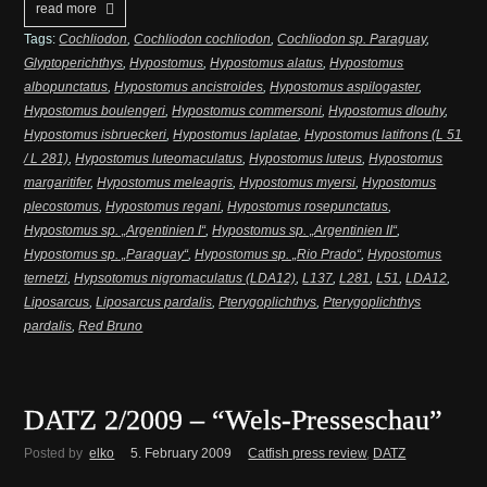
read more
Tags:
Cochliodon
,
Cochliodon cochliodon
,
Cochliodon sp. Paraguay
,
Glyptoperichthys
,
Hypostomus
,
Hypostomus alatus
,
Hypostomus
albopunctatus
,
Hypostomus ancistroides
,
Hypostomus aspilogaster
,
Hypostomus boulengeri
,
Hypostomus commersoni
,
Hypostomus dlouhy
,
Hypostomus isbrueckeri
,
Hypostomus laplatae
,
Hypostomus latifrons (L 51
/ L 281)
,
Hypostomus luteomaculatus
,
Hypostomus luteus
,
Hypostomus
margaritifer
,
Hypostomus meleagris
,
Hypostomus myersi
,
Hypostomus
plecostomus
,
Hypostomus regani
,
Hypostomus rosepunctatus
,
Hypostomus sp. „Argentinien I“
,
Hypostomus sp. „Argentinien II“
,
Hypostomus sp. „Paraguay“
,
Hypostomus sp. „Rio Prado“
,
Hypostomus
ternetzi
,
Hypsotomus nigromaculatus (LDA12)
,
L137
,
L281
,
L51
,
LDA12
,
Liposarcus
,
Liposarcus pardalis
,
Pterygoplichthys
,
Pterygoplichthys
pardalis
,
Red Bruno
DATZ 2/2009 – “Wels-Presseschau”
Posted by
elko
5. February 2009
Catfish press review
,
DATZ