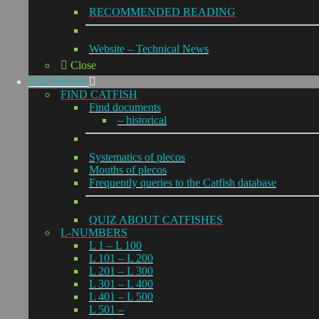
RECOMMENDED READING
Website – Technical News
Close
DATABASE
FIND CATFISH
Find documents
– historical
Systematics of plecos
Mouths of plecos
Frequently queries to the Catfish database
QUIZ ABOUT CATFISHES
L-NUMBERS
L 1 – L 100
L 101 – L 200
L 201 – L 300
L 301 – L 400
L 401 – L 500
L 501 –