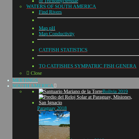
of Trichomycteridae
WATERS OF SOUTH AMERICA
Find Rivers
Map pH
Map Conductivity
CATFISH STATISTICS
TO CATFISHES SYMPATRIC FISH GENERA
Close
MEETINGS
SOUTH AMERICA
Bolivia 2019
Paraguay 2018