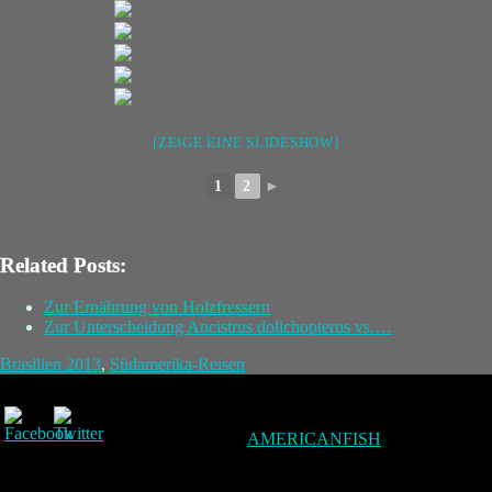
[ZEIGE EINE SLIDESHOW]
1
2
►
Related Posts:
Zur Ernährung von Holzfressern
Zur Unterscheidung Ancistrus dolichopterus vs.…
Brasilien 2013
,
Südamerika-Reisen
AMERICANFISH