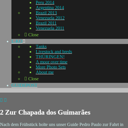
Peru 2014
Argentina 2014
Brazil 2013
Venezuela 2012
Brazil 2011
Venezuela 2011
Close
L-KO
Tanks
Livestock and breds
THÜRINGEN!
A moor over time
More Photo Sets
About me
Close
GUIDEPOST
2 Zur Chapada dos Guimarães
Nach dem Frühstück holte uns unser Guide Pedro Paulo zur Fahrt in