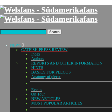
Search
NEWS
CATFISH PRESS REVIEW
Index
Authors
REPORTS AND OTHER INFORMATION
HINTS
BASICS FOR PLECOS
Anatomy of plecos
Events
On Tour
NEW ARTICLES
MOST POPULAR ARTICLES