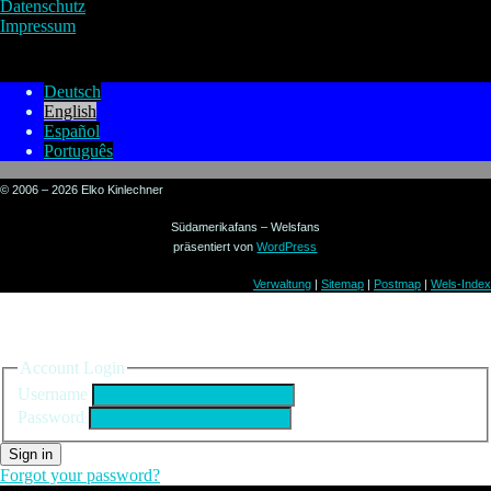
Datenschutz
Impressum
Deutsch
English
Español
Português
© 2006 – 2026 Elko Kinlechner
Südamerikafans – Welsfans
präsentiert von
WordPress
Verwaltung
|
Sitemap
|
Postmap
|
Wels-Index
Sign in to your account
Account Login
Username
Password
Sign in
Forgot your password?