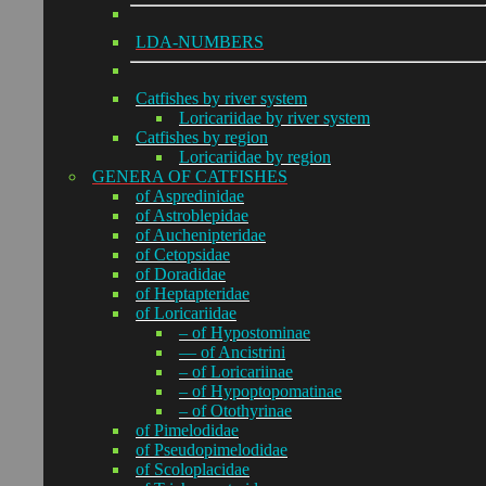
LDA-NUMBERS
Catfishes by river system
Loricariidae by river system
Catfishes by region
Loricariidae by region
GENERA OF CATFISHES
of Aspredinidae
of Astroblepidae
of Auchenipteridae
of Cetopsidae
of Doradidae
of Heptapteridae
of Loricariidae
– of Hypostominae
— of Ancistrini
– of Loricariinae
– of Hypoptopomatinae
– of Otothyrinae
of Pimelodidae
of Pseudopimelodidae
of Scoloplacidae