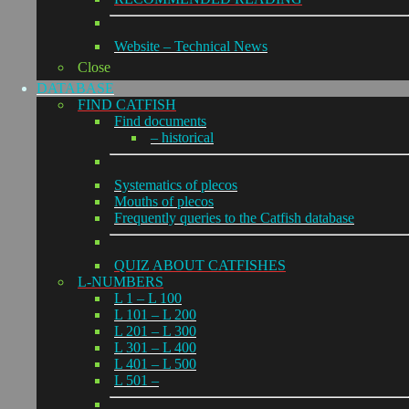
Website – Technical News
Close
DATABASE
FIND CATFISH
Find documents
– historical
Systematics of plecos
Mouths of plecos
Frequently queries to the Catfish database
QUIZ ABOUT CATFISHES
L-NUMBERS
L 1 – L 100
L 101 – L 200
L 201 – L 300
L 301 – L 400
L 401 – L 500
L 501 –