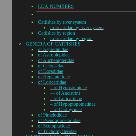
LDA-NUMBERS
Catfishes by river system
Loricariidae by river system
Catfishes by region
Loricariidae by region
GENERA OF CATFISHES
of Aspredinidae
of Astroblepidae
of Auchenipteridae
of Cetopsidae
of Doradidae
of Heptapteridae
of Loricariidae
– of Hypostominae
— of Ancistrini
– of Loricariinae
– of Hypoptopomatinae
– of Otothyrinae
of Pimelodidae
of Pseudopimelodidae
of Scoloplacidae
of Trichomycteridae