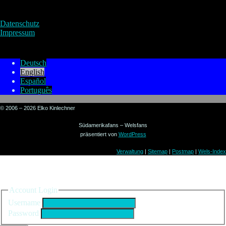
Datenschutz
Impressum
Deutsch
English
Español
Português
© 2006 – 2026 Elko Kinlechner
Südamerikafans – Welsfans
präsentiert von
WordPress
Verwaltung
|
Sitemap
|
Postmap
|
Wels-Index
Sign in to your account
Account Login
Username
Password