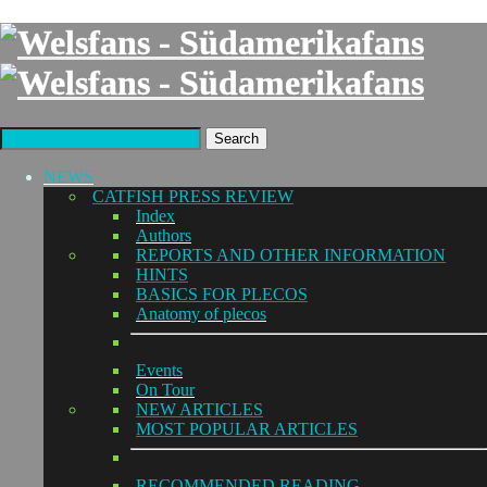
Search
NEWS
CATFISH PRESS REVIEW
Index
Authors
REPORTS AND OTHER INFORMATION
HINTS
BASICS FOR PLECOS
Anatomy of plecos
Events
On Tour
NEW ARTICLES
MOST POPULAR ARTICLES
RECOMMENDED READING