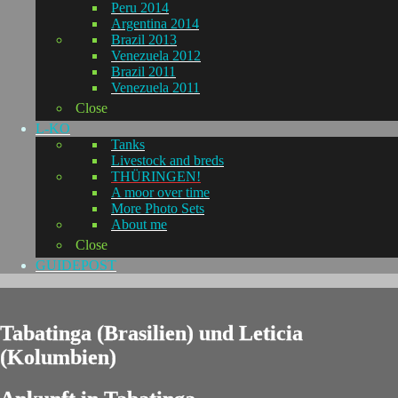
Peru 2014
Argentina 2014
Brazil 2013
Venezuela 2012
Brazil 2011
Venezuela 2011
Close
L-KO
Tanks
Livestock and breds
THÜRINGEN!
A moor over time
More Photo Sets
About me
Close
GUIDEPOST
Tabatinga (Brasilien) und Leticia
(Kolumbien)