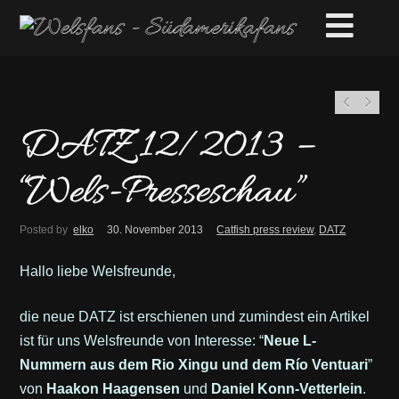
DATZ 12/2013 –
“Wels-Presseschau”
Posted by
elko
30. November 2013
Catfish press review
,
DATZ
Hallo liebe Welsfreunde,
die neue DATZ ist erschienen und zumindest ein Artikel
ist für uns Welsfreunde von Interesse: “
Neue L-
Nummern aus dem Rio Xingu und dem Río Ventuari
”
von
Haakon Haagensen
und
Daniel Konn-Vetterlein
.