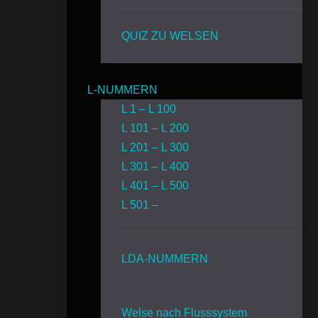
QUIZ ZU WELSEN
L-NUMMERN
L 1 – L 100
L 101 – L 200
L 201 – L 300
L 301 – L 400
L 401 – L 500
L 501 –
LDA-NUMMERN
Welse nach Flusssystem