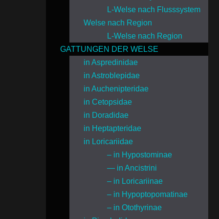
L-Welse nach Flusssystem
Welse nach Region
L-Welse nach Region
GATTUNGEN DER WELSE
in Aspredinidae
in Astroblepidae
in Auchenipteridae
in Cetopsidae
in Doradidae
in Heptapteridae
in Loricariidae
– in Hypostominae
— in Ancistrini
– in Loricariinae
– in Hypoptopomatinae
– in Otothyrinae