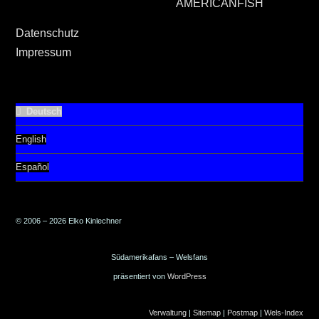
AMERICANFISH
Datenschutz
Impressum
Deutsch
English
Español
© 2006 – 2026 Elko Kinlechner
Südamerikafans – Welsfans
präsentiert von
WordPress
Verwaltung
|
Sitemap
|
Postmap
|
Wels-Index