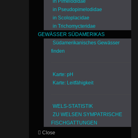
in Pimelodidae
in Pseudopimelodidae
in Scoloplacidae
in Trichomycteridae
GEWÄSSER SÜDAMERIKAS
Südamerikanisches Gewässer
finden
Karte: pH
Karte: Leitfähigkeit
WELS-STATISTIK
ZU WELSEN SYMPATRISCHE
FISCHGATTUNGEN
Close