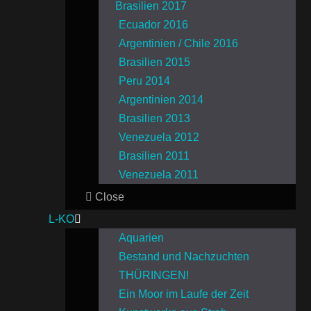
Brasilien 2017
Ecuador 2016
Argentinien / Chile 2016
Brasilien 2015
Peru 2014
Argentinien 2014
Brasilien 2013
Venezuela 2012
Brasilien 2011
Venezuela 2011
Close
L-KO
Aquarien
Bestand und Nachzuchten
THÜRINGEN!
Ein Moor im Laufe der Zeit