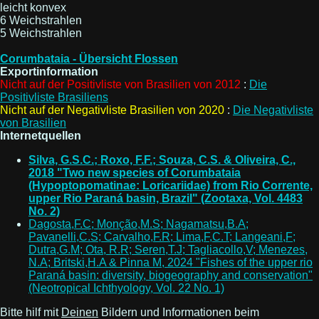
leicht konvex
6 Weichstrahlen
5 Weichstrahlen
Corumbataia - Übersicht Flossen
Exportinformation
Nicht auf der Positivliste von Brasilien von 2012
:
Die
Positivliste Brasiliens
Nicht auf der Negativliste Brasilien von 2020
:
Die Negativliste
von Brasilien
Internetquellen
Silva, G.S.C.; Roxo, F.F.; Souza, C.S. & Oliveira, C.,
2018 "Two new species of Corumbataia
(Hypoptopomatinae: Loricariidae) from Rio Corrente,
upper Rio Paraná basin, Brazil" (Zootaxa, Vol. 4483
No. 2)
Dagosta,F.C; Monção,M.S; Nagamatsu,B.A;
Pavanelli,C.S; Carvalho,F.R; Lima,F,C.T; Langeani,F;
Dutra,G.M; Ota, R.R; Seren,T.J; Tagliacollo,V; Menezes,
N.A; Britski,H.A & Pinna M, 2024 "Fishes of the upper rio
Paraná basin: diversity, biogeography and conservation"
(Neotropical Ichthyology, Vol. 22 No. 1)
Bitte hilf mit
Deinen
Bildern und Informationen beim