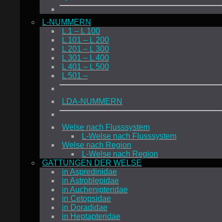
L-NUMMERN
L 1 – L 100
L 101 – L 200
L 201 – L 300
L 301 – L 400
L 401 – L 500
L 501 –
LDA-NUMMERN
Welse nach Flusssystem
L-Welse nach Flusssystem
Welse nach Region
L-Welse nach Region
GATTUNGEN DER WELSE
in Aspredinidae
in Astroblepidae
in Auchenipteridae
in Cetopsidae
in Doradidae
in Heptapteridae