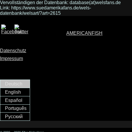
Vervollständigen der Datenbank: database(at)welsfans.de
Link: https://www.suedamerikafans.de/wels-
datenbank/welsart/?art=2615
AMERICANFISH
Datenschutz
Impressum
Deutsch
English
Español
Português
Русский