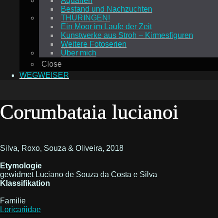
Aquarien
Bestand und Nachzuchten
THÜRINGEN!
Ein Moor im Laufe der Zeit
Kunstwerke aus Stroh – Kirmesfiguren
Weitere Fotoserien
Über mich
Close
WEGWEISER
Corumbataia lucianoi
Silva, Roxo, Souza & Oliveira, 2018
Etymologie
gewidmet Luciano de Souza da Costa e Silva
Klassifikation
Familie
Loricariidae