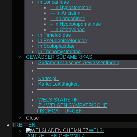
in Loricariidae
– in Hypostominae
— in Ancistrini
– in Loricariinae
– in Hypoptopomatinae
– in Otothyrinae
in Pimelodidae
in Pseudopimelodidae
in Scoloplacidae
in Trichomycteridae
GEWÄSSER SÜDAMERIKAS
Südamerikanisches Gewässer finden
Karte: pH
Karte: Leitfähigkeit
WELS-STATISTIK
ZU WELSEN SYMPATRISCHE
FISCHGATTUNGEN
Close
TREFFEN
WELS-
FANTREFFEN CHEMNITZ