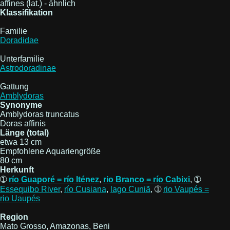
affines (lat.) - ähnlich
Klassifikation
Familie
Doradidae
Unterfamilie
Astrodoradinae
Gattung
Amblydoras
Synonyme
Amblydoras truncatus
Doras affinis
Länge (total)
etwa 13 cm
Empfohlene Aquariengröße
80 cm
Herkunft
➀
río Guaporé = río Iténez
,
rio Branco = río Cabixi
, ➀
Essequibo River
,
río Cusiana
,
lago Cuniã
, ➀
rio Vaupés =
rio Uaupés
Region
Mato Grosso, Amazonas, Beni