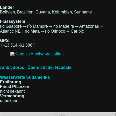
Länder
Bolivien, Brasilien, Guyana, Kolumbien, Suriname
Flusssystem
río Guaporé ➙ río Mamoré ➙ rio Madeira ➙ Amazonas ⇒
Atlantic NE ↓ río Meta ➙ río Orinoco ➙ Caribic
GPS
˜[ -13.514,-61.886 ]
Amblydoras - Übersicht der Habitate
Wasserwerte Südamerika
Ernährung
Frisst Pflanzen
nicht bekannt
Vermehrung
unbekannt