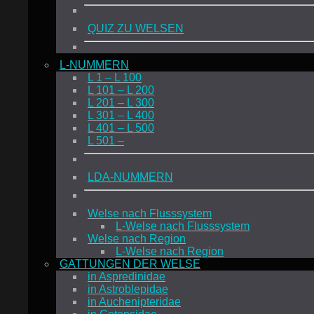
QUIZ ZU WELSEN
L-NUMMERN
L 1 – L 100
L 101 – L 200
L 201 – L 300
L 301 – L 400
L 401 – L 500
L 501 –
LDA-NUMMERN
Welse nach Flusssystem
L-Welse nach Flusssystem
Welse nach Region
L-Welse nach Region
GATTUNGEN DER WELSE
in Aspredinidae
in Astroblepidae
in Auchenipteridae