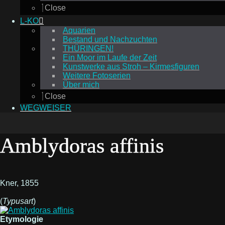
Close
L-KO
Aquarien
Bestand und Nachzuchten
THÜRINGEN!
Ein Moor im Laufe der Zeit
Kunstwerke aus Stroh – Kirmesfiguren
Weitere Fotoserien
Über mich
Close
WEGWEISER
Amblydoras affinis
Kner, 1855
(
Typusart
)
Etymologie