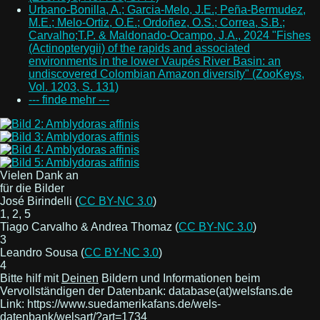
Urbano-Bonilla, A.; Garcia-Melo, J.E.; Peña-Bermudez,
M.E.; Melo-Ortiz, O.E.; Ordoñez, O.S.; Correa, S.B.;
Carvalho;T.P. & Maldonado-Ocampo, J.A., 2024 "Fishes
(Actinopterygii) of the rapids and associated
environments in the lower Vaupés River Basin: an
undiscovered Colombian Amazon diversity" (ZooKeys,
Vol. 1203, S. 131)
--- finde mehr ---
Vielen Dank an
für die Bilder
José Birindelli (
CC BY-NC 3.0
)
1, 2, 5
Tiago Carvalho & Andrea Thomaz (
CC BY-NC 3.0
)
3
Leandro Sousa (
CC BY-NC 3.0
)
4
Bitte hilf mit
Deinen
Bildern und Informationen beim
Vervollständigen der Datenbank: database(at)welsfans.de
Link: https://www.suedamerikafans.de/wels-
datenbank/welsart/?art=1734