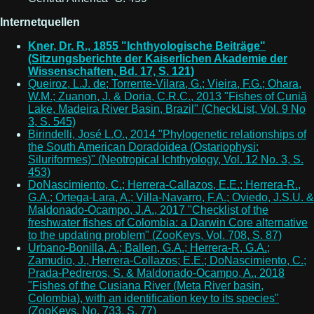
Internetquellen
Kner, Dr. R., 1855 "Ichthyologische Beiträge"
(Sitzungsberichte der Kaiserlichen Akademie der
Wissenschaften, Bd. 17, S. 121)
Queiroz, L.J. de; Torrente-Vilara, G.; Vieira, F.G.; Ohara,
W.M.; Zuanon, J. & Doria, C.R.C., 2013 "Fishes of Cuniã
Lake, Madeira River Basin, Brazil" (CheckList, Vol. 9 No
3, S. 545)
Birindelli, José L.O., 2014 "Phylogenetic relationships of
the South American Doradoidea (Ostariophysi:
Siluriformes)" (Neotropical Ichthyology, Vol. 12 No. 3, S.
453)
DoNascimiento, C.; Herrera-Callazos, E.E.; Herrera-R.,
G.A.; Ortega-Lara, A.; Villa-Navarro, F.A.; Oviedo, J.S.U. &
Maldonado-Ocampo, J.A., 2017 "Checklist of the
freshwater fishes of Colombia: a Darwin Core alternative
to the updating problem" (ZooKeys, Vol. 708, S. 87)
Urbano-Bonilla, A.; Ballen, G.A.; Herrera-R, G.A.;
Zamudio, J., Herrera-Collazos; E.E.; DoNascimiento, C.;
Prada-Pedreros, S. & Maldonado-Ocampo, A., 2018
"Fishes of the Cusiana River (Meta River basin,
Colombia), with an identification key to its species"
(ZooKeys, No. 733, S. 77)