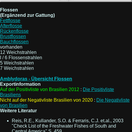
Flossen
(Ergänzend zur Gattung)
Fettflosse
Afterflosse
Rückenflosse
Brustflossen
Bauchflossen
vorhanden
12 Weichstrahlen
I / 6 Flossenstrahlen
5 Weichstrahlen
7 Weichstrahlen
Amblydoras - Übersicht Flossen
Exportinformation
Auf der Positivliste von Brasilien 2012
:
Die Positivliste
Brasiliens
Nicht auf der Negativliste Brasilien von 2020
:
Die Negativliste
von Brasilien
Weitere Literatur
Reis, R.E., Kullander, S.O. & Ferraris, C.J. et.al., 2003
"Check List of the Freshwater Fishes of South and
Central America" S. 459