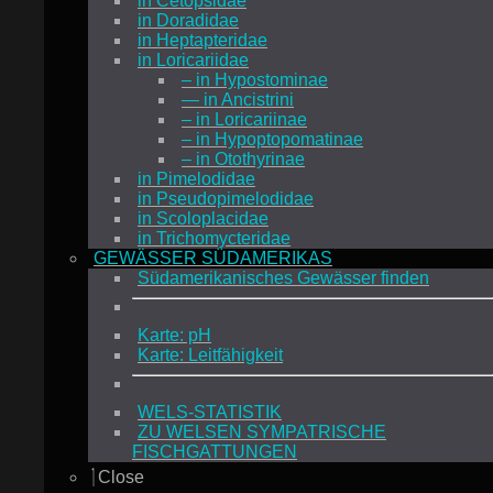
in Cetopsidae
in Doradidae
in Heptapteridae
in Loricariidae
– in Hypostominae
— in Ancistrini
– in Loricariinae
– in Hypoptopomatinae
– in Otothyrinae
in Pimelodidae
in Pseudopimelodidae
in Scoloplacidae
in Trichomycteridae
GEWÄSSER SÜDAMERIKAS
Südamerikanisches Gewässer finden
Karte: pH
Karte: Leitfähigkeit
WELS-STATISTIK
ZU WELSEN SYMPATRISCHE
FISCHGATTUNGEN
Close