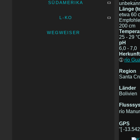
SÜDAMERIKA
unbekann
Länge (to
etwa 60 
L-KO
Empfohle
200 cm
Tempera
WEGWEISER
25 - 29 °
pH
6,0 - 7,0
Herkunft
➀
río Gua
Region
Santa Cr
Länder
Bolivien
Flusssy
río Manur
GPS
˜[ -13.542