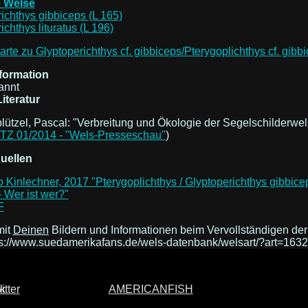
e Welse
ichthys gibbiceps (L 165)
ichthys lituratus (L 196)
formation
annt
iteratur
lützel, Pascal: "Verbreitung und Ökologie der Segelschilderwels
TZ 01/2014 - "Wels-Presseschau"
)
quellen
o Kinlechner, 2017 "Pterygoplichthys / Glyptoperichthys gibbice
 Wer ist wer?"
F
 mit
Deinen
Bildern und Informationen beim Vervollständigen de
ps://www.suedamerikafans.de/wels-datenbank/welsart/?art=1632
AMERICANFISH