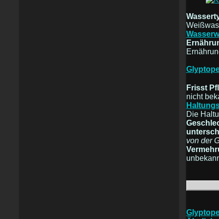
Wassert
Weißwass
Wasserw
Ernähru
Ernährun
Glyptope
Frisst P
nicht bek
Haltungs
Die Haltu
Geschlec
untersch
von der 
Vermehr
unbekann
Glyptope