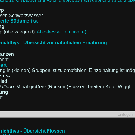
yp
er, Schwarzwasser
erte Südamerika
ng
g (überwiegend):
Allesfresser (omnivore)
richthys - Übersicht zur natürlichen Ernährung
flanzen
annt
art
ng in (kleinen) Gruppen ist zu empfehlen. Einzelhaltung ist mög
hts-
ied
Gattung
: M hat größere (Rücken-)Flossen, breitern Kopf, W ggf. 
ung
t
richthys - Übersicht Flossen