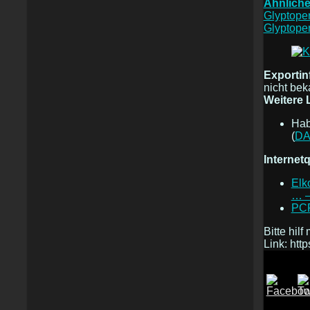
Ähnlich
Glyptoper
Glyptoper
Exportin
nicht bek
Weitere L
Hab
(
DA
Internet
Elk
… –
PC
Bitte hilf
Link: htt