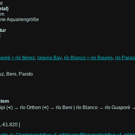
t
tal)
cm
ne Aquariengröße
tur
C
poré = río Iténez
,
laguna Bay
,
río Blanco = río Baures
,
río Para
uz, Beni, Pando
stem
ipi (⪪) → río Orthon (⪪) → río Beni | río Blanco → río Guapo
,-61.820 ]