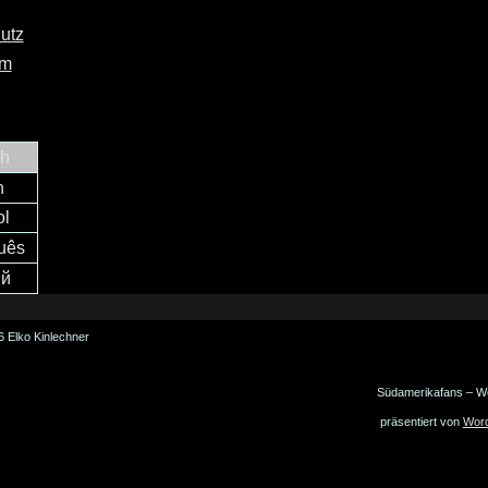
utz
um
ch
h
ol
uês
ий
 Elko Kinlechner
Südamerikafans – W
präsentiert von
Wor