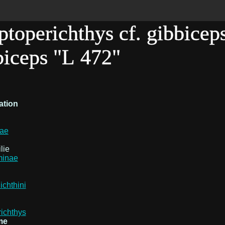
ptoperichthys cf. gibbiceps
biceps "L 472"
ation
dae
lie
minae
ichthini
ichthys
me