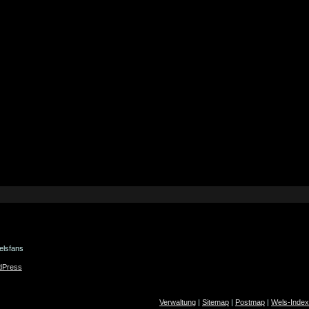
elsfans
dPress
Verwaltung
|
Sitemap
|
Postmap
|
Wels-Index