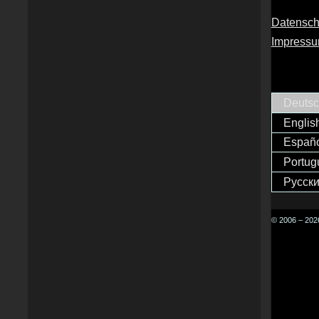
Datensch
Impress
Deuts
Englis
Españ
Portug
Русск
© 2006 – 2026