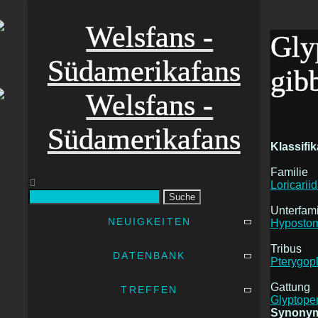
Gly
gib
Klassifik
Familie
Loricarii
Suche
Unterfami
NEUIGKEITEN
Hyposto
Tribus
DATENBANK
Pterygopl
Gattung
TREFFEN
Glyptoper
Synony