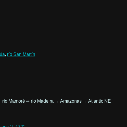
gúa
,
río San Martín
ré → río Mamoré ⇒ rio Madeira → Amazonas → Atlantic NE