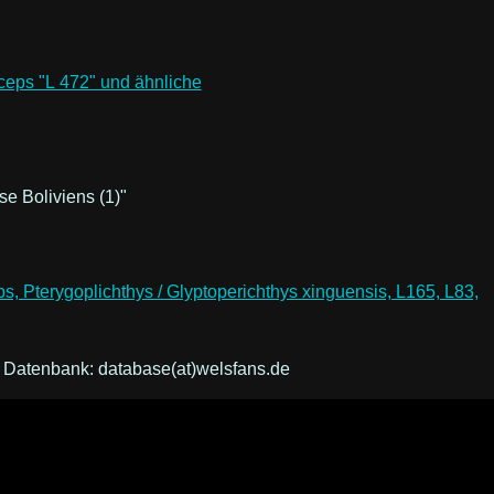
e Boliviens (1)"
ps, Pterygoplichthys / Glyptoperichthys xinguensis, L165, L83,
r Datenbank: database(at)welsfans.de